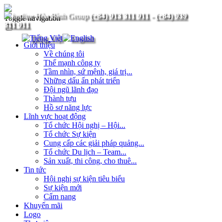
(+84) 913 311 911
-
(+84) 939
Toggle navigation
311 911
Giới thiệu
Về chúng tôi
Thế mạnh công ty
Tầm nhìn, sứ mệnh, giá trị...
Những dấu ấn phát triển
Đội ngũ lãnh đạo
Thành tựu
Hồ sơ năng lực
Lĩnh vực hoạt động
Tổ chức Hội nghị – Hội...
Tổ chức Sự kiện
Cung cấp các giải pháp quảng...
Tổ chức Du lịch – Team...
Sản xuất, thi công, cho thuê...
Tin tức
Hội nghị sự kiện tiêu biểu
Sự kiện mới
Cẩm nang
Khuyến mãi
Logo