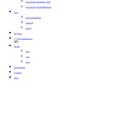
Tổ chức Du lịch – Team Building – MICE
Sản xuất, thi công, cho thuê thiết bị sự kiện
Tin tức
Hội nghị sự kiện tiêu biểu
Sự kiện mới
Cẩm nang
Khuyến mãi
Thư viện
Gallery
Video
Bản tin
Hội viên thân thiết
Tuyển dụng
Liên hệ