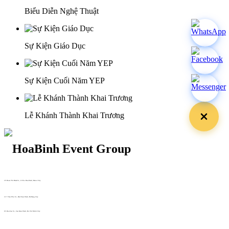
Biểu Diễn Nghệ Thuật
Sự Kiện Giáo Dục
Sự Kiện Cuối Năm YEP
Lễ Khánh Thành Khai Trương
29 Doan Thi Diem St., O Cho Dua Ward, Hanoi City
(+84) 913 311 911 -
(+84) 939 311 911
217 Tran Phu St., Hai Chau Ward, Da Nang City
info@hoabinh-group.com
05 Hoa Cau St., Cau Kieu Ward, Ho Chi Minh City
www.hoabinh-group.com