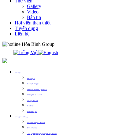
Thư viện
Gallery
Video
Bản tin
Hội viên thân thiết
Tuyển dụng
Liên hệ
0913.311.911
Giới thiệu
Về chúng tôi
Thế mạnh công ty
Tầm nhìn, sứ mệnh, giá trị cốt lõi
Những dấu ấn phát triển
Đội ngũ lãnh đạo
Thành tựu
Hồ sơ năng lực
Lĩnh vực hoạt động
Tổ chức Hội nghị – Hội thảo
Tổ chức Sự kiện
Cung cấp các giải pháp quảng cáo, truyền thông