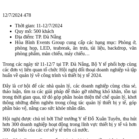
12/7/2024
478
Thời gian: 11-12/7/2024
Quy mô: 500 khách
Địa điểm: TP. Đà Nẵng
Hòa Bình Events Group cung cấp các hạng mục: Phòng ở,
phòng họp, LED, teabreak, ăn trưa, tài liệu, backdrop, văn
phòng phẩm, màn chiếu, máy chiếu…
Trong các ngày từ 11-12/7 tại TP. Đà Nẵng, Bộ Y tế phối hợp cùng
các đơn vị liên quan tổ chức Hội nghị đối thoại doanh nghiệp và tập
huấn về quản lý về công trình và thiết bị y tế 2024.
Đây là cơ hội để các nhà quản lý, các doanh nghiệp cùng chia sẻ,
thảo luận, tìm ra các giải pháp để tháo gỡ những khó khăn, tồn tại
trong thời gian qua, từ đó góp phần hoàn thiện thể chế quản lý, khơi
thông những điểm nghẽn trong công tác quản lý thiết bị y tế, góp
phần bảo vệ, nâng cao sức khỏe nhân dân.
Hội nghị được chủ trì bởi Thứ trưởng Y tế Đỗ Xuân Tuyên, thu hút
hơn 300 doanh nghiệp hoạt động trong lĩnh vực thiết bị y tế và hơn
300 đại biểu của các cơ sở y tế trên cả nước.