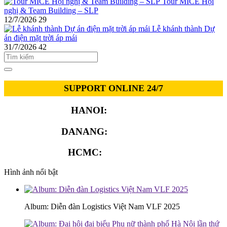
Tour MICE Hội
nghị & Team Building – SLP
12/7/2026
29
Lễ khánh thành Dự
án điện mặt trời áp mái
31/7/2026
42
SUPPORT ONLINE 24/7
HANOI:
0913.311.911
DANANG:
0913.929.182
HCMC:
0913.341.911
Hình ảnh nổi bật
Album: Diễn đàn Logistics Việt Nam VLF 2025