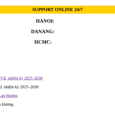
SUPPORT ONLINE 24/7
HANOI:
0913.311.911
DANANG:
0913.929.182
HCMC:
0913.341.911
II, nhiệm kỳ 2025–2030
an Hương