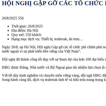
HỘI NGHỊ GẶP GỠ CÁC TỔ CHỨC 
26/8/2025
556
Thời gian: 26/8/2025
Địa điểm: Hà Nội
Quy mô: 250 khách
Hạng mục dịch vụ: Thiết bị, teabreak, ăn trưa…
Ngày 26/8, tại Hà Nội, Hội nghị Gặp gỡ các tổ chức phi chính phủ nư
nước ngoài vì sự phát triển bền vững của Việt Nam”.
Hội nghị đã thành công tốt đẹp với sự tham dự của hơn 100 đại biểu
HBG được Đảng, Nhà nước và Bộ Ngoại giao tín nhiệm lựa chọn là đối t
Với bề dày kinh nghiệm và chuyên môn vững vàng, đội ngũ HBG đã nhan
Song hành cùng đó, dịch vụ teabreak tinh tế và bữa trưa trang trọng 