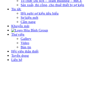
Tổ chức Du lịch – Team Building – MICE
Sản xuất, thi công, cho thuê thiết bị sự kiện
Tin tức
Hội nghị sự kiện tiêu biểu
Sự kiện mới
Cẩm nang
Khuyến mãi
Thư viện
Gallery
Video
Bản tin
Hội viên thân thiết
Tuyển dụng
Liên hệ