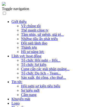
Toggle navigation
Giới thiệu
Về chúng tôi
Thế mạnh công ty
Tầm nhìn, sứ mệnh, giá trị...
Những dấu ấn phát triển
Đội ngũ lãnh đạo
Thành tựu
Hồ sơ năng lực
Lĩnh vực hoạt động
Tổ chức Hội nghị – Hội...
Tổ chức Sự kiện
Cung cấp các giải pháp quảng...
Tổ chức Du lịch – Team...
Sản xuất, thi công, cho thuê...
Tin tức
Hội nghị sự kiện tiêu biểu
Sự kiện mới
Cẩm nang
Khuyến mãi
Logo