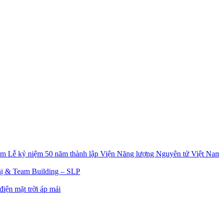
Lễ kỷ niệm 50 năm thành lập Viện Năng lượng Nguyên tử Việt Na
ị & Team Building – SLP
iện mặt trời áp mái