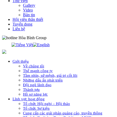
Thư viện
Gallery
Video
Bản tin
Hội viên thân thiết
Tuyển dụng
Liên hệ
0913.311.911
Giới thiệu
Về chúng tôi
Thế mạnh công ty
Tầm nhìn, sứ mệnh, giá trị cốt lõi
Những dấu ấn phát triển
Đội ngũ lãnh đạo
Thành tựu
Hồ sơ năng lực
Lĩnh vực hoạt động
Tổ chức Hội nghị – Hội thảo
Tổ chức Sự kiện
Cung cấp các giải pháp quảng cáo, truyền thông