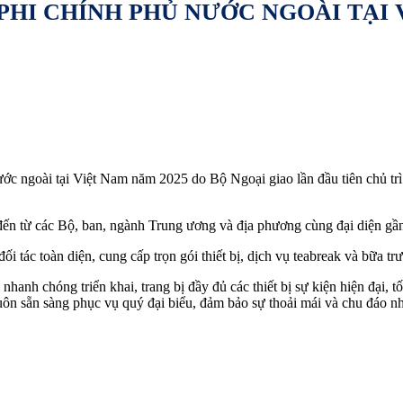
PHI CHÍNH PHỦ NƯỚC NGOÀI TẠI 
ớc ngoài tại Việt Nam năm 2025 do Bộ Ngoại giao lần đầu tiên chủ trì
 đến từ các Bộ, ban, ngành Trung ương và địa phương cùng đại diện gầ
ác toàn diện, cung cấp trọn gói thiết bị, dịch vụ teabreak và bữa trư
h chóng triển khai, trang bị đầy đủ các thiết bị sự kiện hiện đại, t
luôn sẵn sàng phục vụ quý đại biểu, đảm bảo sự thoải mái và chu đáo nh