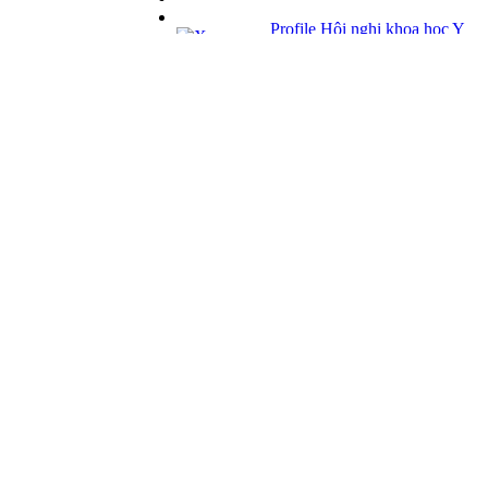
Profile Hội nghị khoa học Y
tế
Giải pháp Quảng cáo, Truyền thông
Hội viên thân thiết
Bản tin
Tuyển dụng
Liên hệ
Giấy phép Lữ hành Quốc tế
Số: 01-512/2017/CDLQGVN-GP LHQT
Giấy phép Kinh doanh Vận tải
Số: 364/GPXDVT