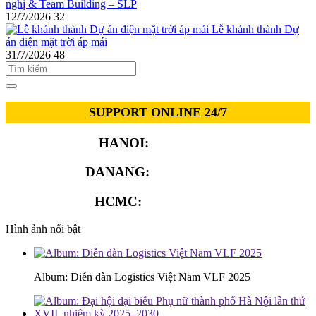
nghị & Team Building – SLP
12/7/2026
32
Lễ khánh thành Dự
án điện mặt trời áp mái
31/7/2026
48
SUPPORT ONLINE 24/7
HANOI:
0913.311.911
DANANG:
0913.929.182
HCMC:
0913.341.911
Hình ảnh nổi bật
Album: Diễn đàn Logistics Việt Nam VLF 2025