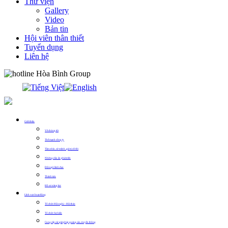
Thư viện
Gallery
Video
Bản tin
Hội viên thân thiết
Tuyển dụng
Liên hệ
0913.311.911
Giới thiệu
Về chúng tôi
Thế mạnh công ty
Tầm nhìn, sứ mệnh, giá trị cốt lõi
Những dấu ấn phát triển
Đội ngũ lãnh đạo
Thành tựu
Hồ sơ năng lực
Lĩnh vực hoạt động
Tổ chức Hội nghị – Hội thảo
Tổ chức Sự kiện
Cung cấp các giải pháp quảng cáo, truyền thông