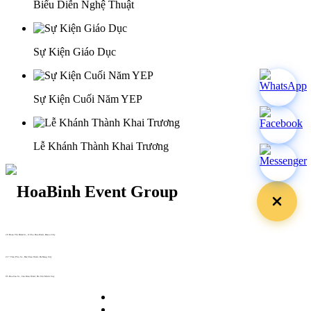
Biểu Diễn Nghệ Thuật
Sự Kiện Giáo Dục
Sự Kiện Cuối Năm YEP
Lễ Khánh Thành Khai Trương
29 Doan Thi Diem St., O Cho Dua Ward, Hanoi City
(+84) 913 311 911 -
(+84) 939 311 911
217 Tran Phu St., Hai Chau Ward, Da Nang City
info@hoabinh-group.com
05 Hoa Cau St., Cau Kieu Ward, Ho Chi Minh City
www.hoabinh-group.com