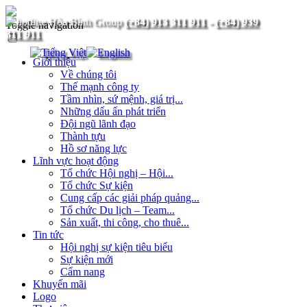
(+84) 913 311 911
-
(+84) 939
Toggle navigation
311 911
Giới thiệu
Về chúng tôi
Thế mạnh công ty
Tầm nhìn, sứ mệnh, giá trị...
Những dấu ấn phát triển
Đội ngũ lãnh đạo
Thành tựu
Hồ sơ năng lực
Lĩnh vực hoạt động
Tổ chức Hội nghị – Hội...
Tổ chức Sự kiện
Cung cấp các giải pháp quảng...
Tổ chức Du lịch – Team...
Sản xuất, thi công, cho thuê...
Tin tức
Hội nghị sự kiện tiêu biểu
Sự kiện mới
Cẩm nang
Khuyến mãi
Logo