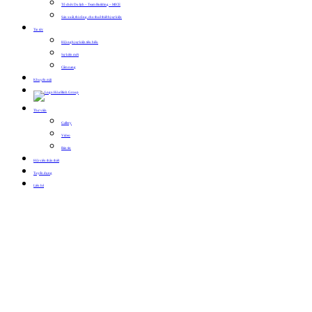
Tổ chức Du lịch – Team Building – MICE
Sản xuất, thi công, cho thuê thiết bị sự kiện
Tin tức
Hội nghị sự kiện tiêu biểu
Sự kiện mới
Cẩm nang
Khuyến mãi
Thư viện
Gallery
Video
Bản tin
Hội viên thân thiết
Tuyển dụng
Liên hệ