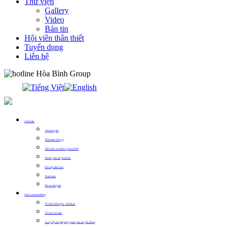
Thư viện
Gallery
Video
Bản tin
Hội viên thân thiết
Tuyển dụng
Liên hệ
0913.311.911
Giới thiệu
Về chúng tôi
Thế mạnh công ty
Tầm nhìn, sứ mệnh, giá trị cốt lõi
Những dấu ấn phát triển
Đội ngũ lãnh đạo
Thành tựu
Hồ sơ năng lực
Lĩnh vực hoạt động
Tổ chức Hội nghị – Hội thảo
Tổ chức Sự kiện
Cung cấp các giải pháp quảng cáo, truyền thông