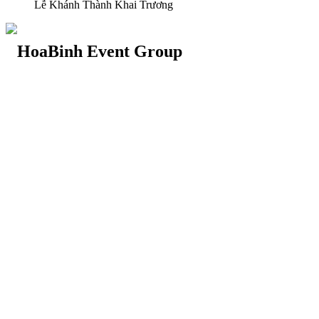
Lễ Khánh Thành Khai Trương
29 Doan Thi Diem St., O Cho Dua Ward, Hanoi City
(+84) 913 311 911 -
(+84) 939 311 911
217 Tran Phu St., Hai Chau Ward, Da Nang City
info@hoabinh-group.com
05 Hoa Cau St., Cau Kieu Ward, Ho Chi Minh City
www.hoabinh-group.com
Profile Hội nghị khoa học Y
tế
Giải pháp Quảng cáo, Truyền thông
Hội viên thân thiết
Bản tin
Tuyển dụng