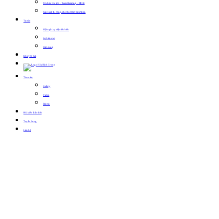
Tổ chức Du lịch – Team Building – MICE
Sản xuất, thi công, cho thuê thiết bị sự kiện
Tin tức
Hội nghị sự kiện tiêu biểu
Sự kiện mới
Cẩm nang
Khuyến mãi
Thư viện
Gallery
Video
Bản tin
Hội viên thân thiết
Tuyển dụng
Liên hệ