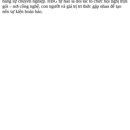
bằng sự chuyên nghiệp. HBG tự hào là đối tác tổ chức hội nghị trọn
gói – nơi công nghệ, con người và giá trị tri thức gặp nhau để tạo
nên sự kiện hoàn hảo.