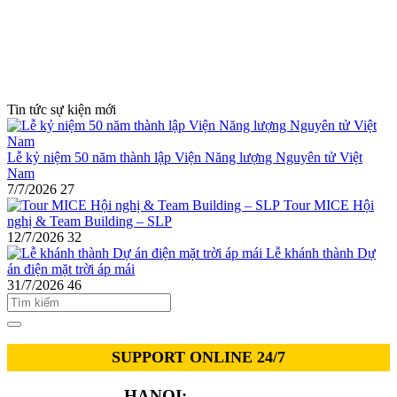
Tin tức sự kiện mới
Lễ kỷ niệm 50 năm thành lập Viện Năng lượng Nguyên tử Việt
Nam
7/7/2026
27
Tour MICE Hội
nghị & Team Building – SLP
12/7/2026
32
Lễ khánh thành Dự
án điện mặt trời áp mái
31/7/2026
46
SUPPORT ONLINE 24/7
HANOI:
0913.311.911