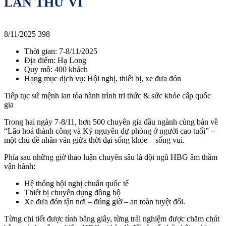
LẦN THỨ VI
8/11/2025
398
Thời gian: 7-8/11/2025
Địa điểm: Hạ Long
Quy mô: 400 khách
Hạng mục dịch vụ: Hội nghị, thiết bị, xe đưa đón
Tiếp tục sứ mệnh lan tỏa hành trình tri thức & sức khỏe cấp quốc
gia
Trong hai ngày 7-8/11, hơn 500 chuyên gia đầu ngành cùng bàn về
“Lão hoá thành công và Kỷ nguyên dự phòng ở người cao tuổi” –
một chủ đề nhân văn giữa thời đại sống khỏe – sống vui.
Phía sau những giờ thảo luận chuyên sâu là đội ngũ HBG âm thầm
vận hành:
Hệ thống hội nghị chuẩn quốc tế
Thiết bị chuyên dụng đồng bộ
Xe đưa đón tận nơi – đúng giờ – an toàn tuyệt đối.
Từng chi tiết được tính bằng giây, từng trải nghiệm được chăm chút