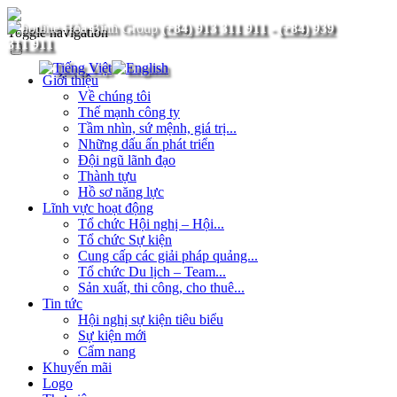
(+84) 913 311 911
-
(+84) 939
Toggle navigation
311 911
Giới thiệu
Về chúng tôi
Thế mạnh công ty
Tầm nhìn, sứ mệnh, giá trị...
Những dấu ấn phát triển
Đội ngũ lãnh đạo
Thành tựu
Hồ sơ năng lực
Lĩnh vực hoạt động
Tổ chức Hội nghị – Hội...
Tổ chức Sự kiện
Cung cấp các giải pháp quảng...
Tổ chức Du lịch – Team...
Sản xuất, thi công, cho thuê...
Tin tức
Hội nghị sự kiện tiêu biểu
Sự kiện mới
Cẩm nang
Khuyến mãi
Logo