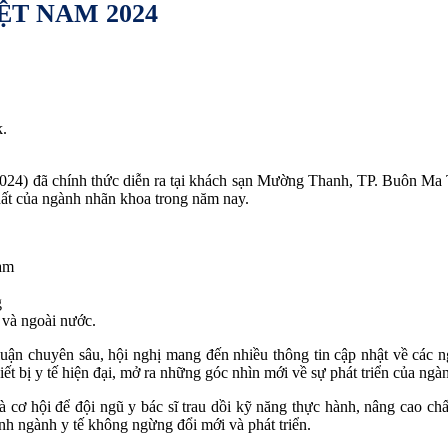
ỆT NAM 2024
.
) đã chính thức diễn ra tại khách sạn Mường Thanh, TP. Buôn Ma Th
hất của ngành nhãn khoa trong năm nay.
am
g
 và ngoài nước.
luận chuyên sâu, hội nghị mang đến nhiều thông tin cập nhật về các n
iết bị y tế hiện đại, mở ra những góc nhìn mới về sự phát triển của ngà
 cơ hội để đội ngũ y bác sĩ trau dồi kỹ năng thực hành, nâng cao chấ
cảnh ngành y tế không ngừng đổi mới và phát triển.