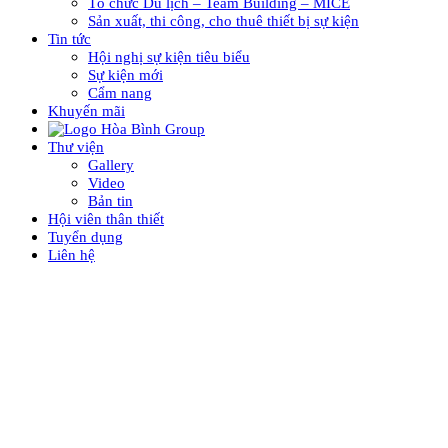
Tổ chức Du lịch – Team Building – MICE
Sản xuất, thi công, cho thuê thiết bị sự kiện
Tin tức
Hội nghị sự kiện tiêu biểu
Sự kiện mới
Cẩm nang
Khuyến mãi
Thư viện
Gallery
Video
Bản tin
Hội viên thân thiết
Tuyển dụng
Liên hệ