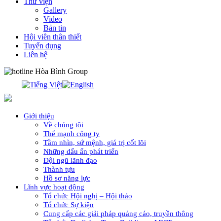
Thư viện
Gallery
Video
Bản tin
Hội viên thân thiết
Tuyển dụng
Liên hệ
0913.311.911
Giới thiệu
Về chúng tôi
Thế mạnh công ty
Tầm nhìn, sứ mệnh, giá trị cốt lõi
Những dấu ấn phát triển
Đội ngũ lãnh đạo
Thành tựu
Hồ sơ năng lực
Lĩnh vực hoạt động
Tổ chức Hội nghị – Hội thảo
Tổ chức Sự kiện
Cung cấp các giải pháp quảng cáo, truyền thông