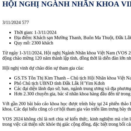
HỘI NGHỊ NGÀNH NHÃN KHOA VI
3/11/2024
577
Thời gian: 1-3/11/2024
Địa điểm:
Khách sạn Mường Thanh, Buôn Ma Thuột, Đắk Lắk
Quy mô: 2300 khách
Từ ngày 1-3/11/2024, Hội nghị Ngành Nhãn khoa Việt Nam (VOS 2024
động chào mừng 120 năm thành lập tỉnh, đồng thời là diễn đàn lớn n
Hội nghị vinh dự chào đón sự tham gia của:
GS.TS Tôn Thị Kim Thanh – Chủ tịch Hội Nhãn khoa Việt N
Phó Chủ tịch UBND tỉnh Đắk Lắk H’Yim Kđoh
Các đại diện lãnh đạo sở, ban, ngành trung ương và địa phươn
Hơn 2.300 chuyên gia, bác sĩ nhãn khoa hàng đầu đến từ trong
Với gần 200 bài báo cáo khoa học được trình bày tại 24 phiên thảo 
khoa. Các đại biểu cũng có cơ hội tham gia vào triển lãm trưng bày th
VOS 2024 không chỉ là nơi chia sẻ kiến thức, kinh nghiệm mà còn là
trong việc cải thiện sức khỏe thị giác cộng đồng, đặc biệt trong bối 