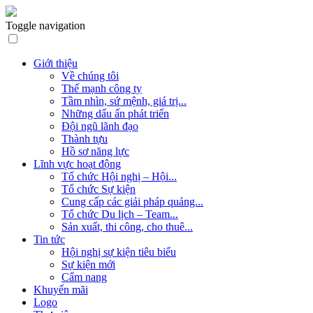
Toggle navigation
Giới thiệu
Về chúng tôi
Thế mạnh công ty
Tầm nhìn, sứ mệnh, giá trị...
Những dấu ấn phát triển
Đội ngũ lãnh đạo
Thành tựu
Hồ sơ năng lực
Lĩnh vực hoạt động
Tổ chức Hội nghị – Hội...
Tổ chức Sự kiện
Cung cấp các giải pháp quảng...
Tổ chức Du lịch – Team...
Sản xuất, thi công, cho thuê...
Tin tức
Hội nghị sự kiện tiêu biểu
Sự kiện mới
Cẩm nang
Khuyến mãi
Logo