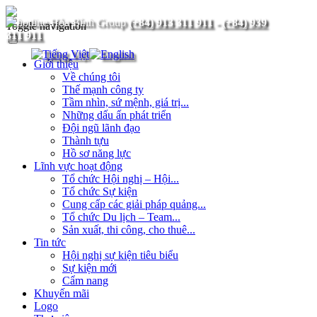
(+84) 913 311 911
-
(+84) 939
Toggle navigation
311 911
Giới thiệu
Về chúng tôi
Thế mạnh công ty
Tầm nhìn, sứ mệnh, giá trị...
Những dấu ấn phát triển
Đội ngũ lãnh đạo
Thành tựu
Hồ sơ năng lực
Lĩnh vực hoạt động
Tổ chức Hội nghị – Hội...
Tổ chức Sự kiện
Cung cấp các giải pháp quảng...
Tổ chức Du lịch – Team...
Sản xuất, thi công, cho thuê...
Tin tức
Hội nghị sự kiện tiêu biểu
Sự kiện mới
Cẩm nang
Khuyến mãi
Logo