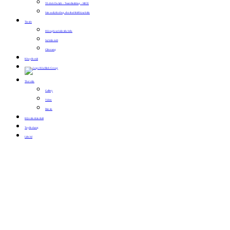
Tổ chức Du lịch – Team Building – MICE
Sản xuất, thi công, cho thuê thiết bị sự kiện
Tin tức
Hội nghị sự kiện tiêu biểu
Sự kiện mới
Cẩm nang
Khuyến mãi
Thư viện
Gallery
Video
Bản tin
Hội viên thân thiết
Tuyển dụng
Liên hệ