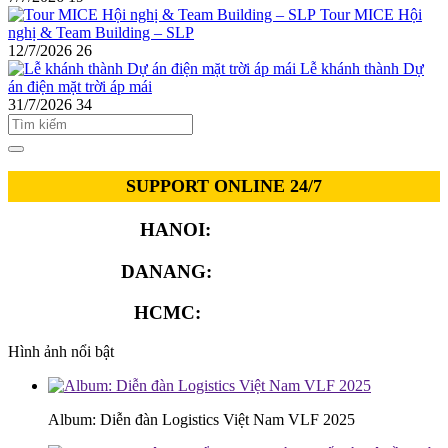
Tour MICE Hội
nghị & Team Building – SLP
12/7/2026
26
Lễ khánh thành Dự
án điện mặt trời áp mái
31/7/2026
34
SUPPORT ONLINE 24/7
HANOI:
0913.311.911
DANANG:
0913.929.182
HCMC:
0913.341.911
Hình ảnh nổi bật
Album: Diễn đàn Logistics Việt Nam VLF 2025