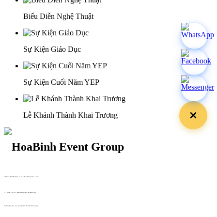
Biểu Diễn Nghệ Thuật
Sự Kiện Giáo Dục
Sự Kiện Cuối Năm YEP
Lễ Khánh Thành Khai Trương
29 Doan Thi Diem St., O Cho Dua Ward, Hanoi City
(+84) 913 311 911 -
(+84) 939 311 911
217 Tran Phu St., Hai Chau Ward, Da Nang City
info@hoabinh-group.com
05 Hoa Cau St., Cau Kieu Ward, Ho Chi Minh City
www.hoabinh-group.com