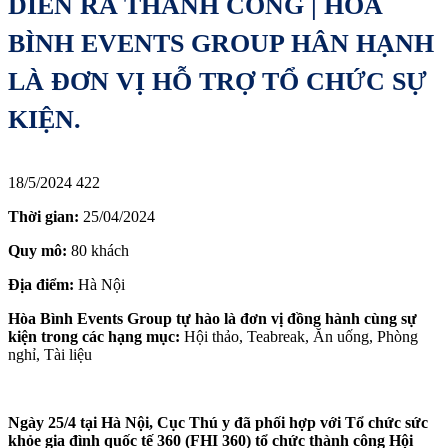
DIỄN RA THÀNH CÔNG | HÒA
BÌNH EVENTS GROUP HÂN HẠNH
LÀ ĐƠN VỊ HỖ TRỢ TỔ CHỨC SỰ
KIỆN.
18/5/2024
422
Thời gian:
25/04/2024
Quy mô:
80 khách
Địa điểm:
Hà Nội
Hòa Bình Events Group tự hào là đơn vị đồng hành cùng sự
kiện trong các hạng mục:
Hội thảo, Teabreak, Ăn uống, Phòng
nghỉ, Tài liệu
Ngày 25/4 tại Hà Nội, Cục Thú y đã phối hợp với Tổ chức sức
khỏe gia đình quốc tế 360 (FHI 360) tổ chức thành công Hội