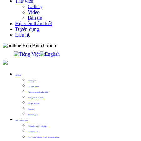
Thư viện
Gallery
Video
Bản tin
Hội viên thân thiết
Tuyển dụng
Liên hệ
0913.311.911
Giới thiệu
Về chúng tôi
Thế mạnh công ty
Tầm nhìn, sứ mệnh, giá trị cốt lõi
Những dấu ấn phát triển
Đội ngũ lãnh đạo
Thành tựu
Hồ sơ năng lực
Lĩnh vực hoạt động
Tổ chức Hội nghị – Hội thảo
Tổ chức Sự kiện
Cung cấp các giải pháp quảng cáo, truyền thông