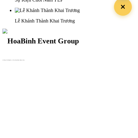
Lễ Khánh Thành Khai Trương
29 Doan Thi Diem St., O Cho Dua Ward, Hanoi City
(+84) 913 311 911 -
(+84) 939 311 911
217 Tran Phu St., Hai Chau Ward, Da Nang City
info@hoabinh-group.com
05 Hoa Cau St., Cau Kieu Ward, Ho Chi Minh City
www.hoabinh-group.com
Profile Hội nghị khoa học Y
tế
Giải pháp Quảng cáo, Truyền thông