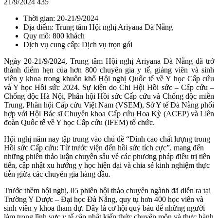
21/9/2024
435
Thời gian: 20-21/9/2024
Địa điểm: Trung tâm Hội nghị Ariyana Đà Nẵng
Quy mô: 800 khách
Dịch vụ cung cấp: Dịch vụ trọn gói
Ngày 20-21/9/2024, Trung tâm Hội nghị Ariyana Đà Nẵng đã trở
thành điểm hẹn của hơn 800 chuyên gia y tế, giảng viên và sinh
viên y khoa trong khuôn khổ Hội nghị Quốc tế về Y học Cấp cứu
và Y học Hồi sức 2024. Sự kiện do Chi Hội Hồi sức – Cấp cứu –
Chống độc Hà Nội, Phân hội Hồi sức Cấp cứu và Chống độc miền
Trung, Phân hội Cấp cứu Việt Nam (VSEM), Sở Y tế Đà Nẵng phối
hợp với Hội Bác sĩ Chuyên khoa Cấp cứu Hoa Kỳ (ACEP) và Liên
đoàn Quốc tế về Y học Cấp cứu (IFEM) tổ chức.
Hội nghị năm nay tập trung vào chủ đề “Đỉnh cao chất lượng trong
Hồi sức Cấp cứu: Từ trước viện đến hồi sức tích cực”, mang đến
những phiên thảo luận chuyên sâu về các phương pháp điều trị tiên
tiến, cập nhật xu hướng y học hiện đại và chia sẻ kinh nghiệm thực
tiễn giữa các chuyên gia hàng đầu.
Trước thềm hội nghị, 05 phiên hội thảo chuyên ngành đã diễn ra tại
Trường Y Dược – Đại học Đà Nẵng, quy tụ hơn 400 học viên và
sinh viên y khoa tham dự. Đây là cơ hội quý báu để những người
làm trong lĩnh vực y tế cập nhật kiến thức chuyên môn và thực hành