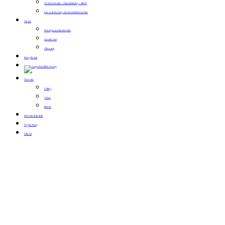
Tổ chức Du lịch – Team Building – MICE
Sản xuất, thi công, cho thuê thiết bị sự kiện
Tin tức
Hội nghị sự kiện tiêu biểu
Sự kiện mới
Cẩm nang
Khuyến mãi
Thư viện
Gallery
Video
Bản tin
Hội viên thân thiết
Tuyển dụng
Liên hệ