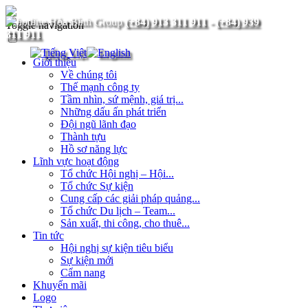
(+84) 913 311 911
-
(+84) 939
Toggle navigation
311 911
Giới thiệu
Về chúng tôi
Thế mạnh công ty
Tầm nhìn, sứ mệnh, giá trị...
Những dấu ấn phát triển
Đội ngũ lãnh đạo
Thành tựu
Hồ sơ năng lực
Lĩnh vực hoạt động
Tổ chức Hội nghị – Hội...
Tổ chức Sự kiện
Cung cấp các giải pháp quảng...
Tổ chức Du lịch – Team...
Sản xuất, thi công, cho thuê...
Tin tức
Hội nghị sự kiện tiêu biểu
Sự kiện mới
Cẩm nang
Khuyến mãi
Logo