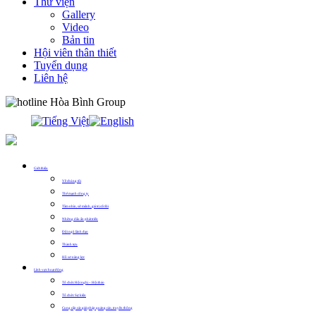
Thư viện
Gallery
Video
Bản tin
Hội viên thân thiết
Tuyển dụng
Liên hệ
0913.311.911
Giới thiệu
Về chúng tôi
Thế mạnh công ty
Tầm nhìn, sứ mệnh, giá trị cốt lõi
Những dấu ấn phát triển
Đội ngũ lãnh đạo
Thành tựu
Hồ sơ năng lực
Lĩnh vực hoạt động
Tổ chức Hội nghị – Hội thảo
Tổ chức Sự kiện
Cung cấp các giải pháp quảng cáo, truyền thông