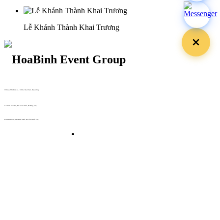
Lễ Khánh Thành Khai Trương
29 Doan Thi Diem St., O Cho Dua Ward, Hanoi City
(+84) 913 311 911 -
(+84) 939 311 911
217 Tran Phu St., Hai Chau Ward, Da Nang City
info@hoabinh-group.com
05 Hoa Cau St., Cau Kieu Ward, Ho Chi Minh City
www.hoabinh-group.com
Profile Hội nghị khoa học Y
tế
Giải pháp Quảng cáo, Truyền thông