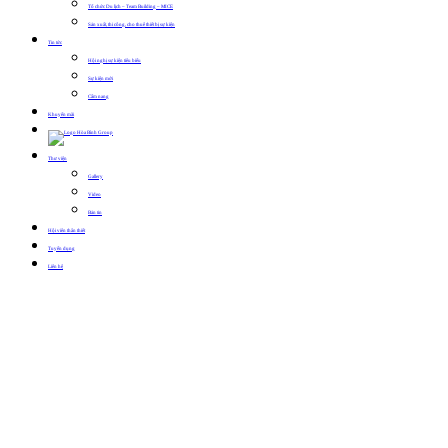
Tổ chức Du lịch – Team Building – MICE
Sản xuất, thi công, cho thuê thiết bị sự kiện
Tin tức
Hội nghị sự kiện tiêu biểu
Sự kiện mới
Cẩm nang
Khuyến mãi
Thư viện
Gallery
Video
Bản tin
Hội viên thân thiết
Tuyển dụng
Liên hệ