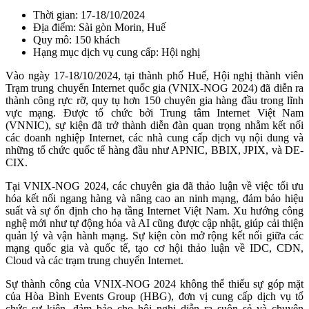
Thời gian:
17-18/10/2024
Địa điểm:
Sài gòn Morin, Huế
Quy mô: 150 khách
Hạng mục dịch vụ cung cấp: Hội nghị
Vào ngày 17-18/10/2024, tại thành phố Huế, Hội nghị thành viên
Trạm trung chuyển Internet quốc gia (VNIX-NOG 2024) đã diễn ra
thành công rực rỡ, quy tụ hơn 150 chuyên gia hàng đầu trong lĩnh
vực mạng. Được tổ chức bởi Trung tâm Internet Việt Nam
(VNNIC), sự kiện đã trở thành diễn đàn quan trọng nhằm kết nối
các doanh nghiệp Internet, các nhà cung cấp dịch vụ nội dung và
những tổ chức quốc tế hàng đầu như APNIC, BBIX, JPIX, và DE-
CIX.
Tại VNIX-NOG 2024, các chuyên gia đã thảo luận về việc tối ưu
hóa kết nối ngang hàng và nâng cao an ninh mạng, đảm bảo hiệu
suất và sự ổn định cho hạ tầng Internet Việt Nam. Xu hướng công
nghệ mới như tự động hóa và AI cũng được cập nhật, giúp cải thiện
quản lý và vận hành mạng. Sự kiện còn mở rộng kết nối giữa các
mạng quốc gia và quốc tế, tạo cơ hội thảo luận về IDC, CDN,
Cloud và các trạm trung chuyển Internet.
Sự thành công của VNIX-NOG 2024 không thể thiếu sự góp mặt
của Hòa Bình Events Group (HBG), đơn vị cung cấp dịch vụ tổ
chức sự kiện, đảm bảo cho hội nghị diễn ra suôn sẻ và chuyên