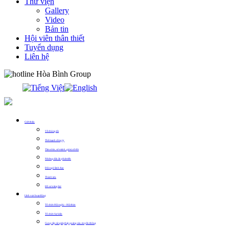
Thư viện
Gallery
Video
Bản tin
Hội viên thân thiết
Tuyển dụng
Liên hệ
0913.311.911
Giới thiệu
Về chúng tôi
Thế mạnh công ty
Tầm nhìn, sứ mệnh, giá trị cốt lõi
Những dấu ấn phát triển
Đội ngũ lãnh đạo
Thành tựu
Hồ sơ năng lực
Lĩnh vực hoạt động
Tổ chức Hội nghị – Hội thảo
Tổ chức Sự kiện
Cung cấp các giải pháp quảng cáo, truyền thông