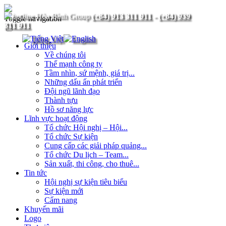
(+84) 913 311 911
-
(+84) 939
Toggle navigation
311 911
Giới thiệu
Về chúng tôi
Thế mạnh công ty
Tầm nhìn, sứ mệnh, giá trị...
Những dấu ấn phát triển
Đội ngũ lãnh đạo
Thành tựu
Hồ sơ năng lực
Lĩnh vực hoạt động
Tổ chức Hội nghị – Hội...
Tổ chức Sự kiện
Cung cấp các giải pháp quảng...
Tổ chức Du lịch – Team...
Sản xuất, thi công, cho thuê...
Tin tức
Hội nghị sự kiện tiêu biểu
Sự kiện mới
Cẩm nang
Khuyến mãi
Logo