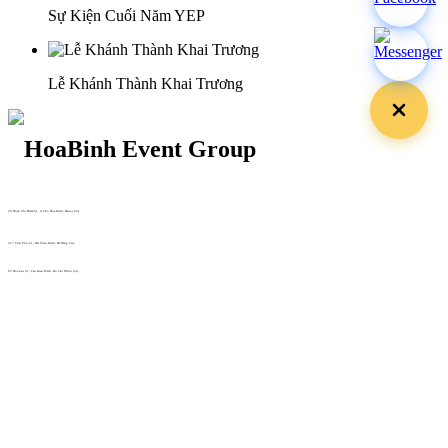
Sự Kiện Cuối Năm YEP
Lễ Khánh Thành Khai Trương
29 Doan Thi Diem St., O Cho Dua Ward, Hanoi City
(+84) 913 311 911 -
(+84) 939 311 911
217 Tran Phu St., Hai Chau Ward, Da Nang City
info@hoabinh-group.com
05 Hoa Cau St., Cau Kieu Ward, Ho Chi Minh City
www.hoabinh-group.com
Profile Hội nghị khoa học Y
tế