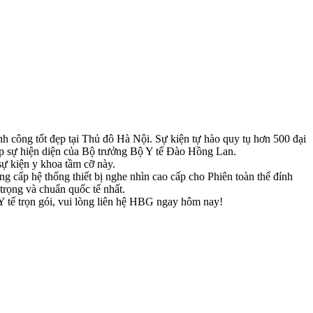
h công tốt đẹp tại Thủ đô Hà Nội. Sự kiện tự hào quy tụ hơn 500 đại
iếp sự hiện diện của Bộ trưởng Bộ Y tế Đào Hồng Lan.
ự kiện y khoa tầm cỡ này.
g cấp hệ thống thiết bị nghe nhìn cao cấp cho Phiên toàn thể đỉnh
rọng và chuẩn quốc tế nhất.
Y tế trọn gói, vui lòng liên hệ HBG ngay hôm nay!