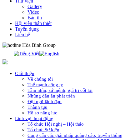
Thư viện
Gallery
Video
Bản tin
Hội viên thân thiết
Tuyển dụng
Liên hệ
0913.311.911
Giới thiệu
Về chúng tôi
Thế mạnh công ty
Tầm nhìn, sứ mệnh, giá trị cốt lõi
Những dấu ấn phát triển
Đội ngũ lãnh đạo
Thành tựu
Hồ sơ năng lực
Lĩnh vực hoạt động
Tổ chức Hội nghị – Hội thảo
Tổ chức Sự kiện
Cung cấp các giải pháp quảng cáo, truyền thông