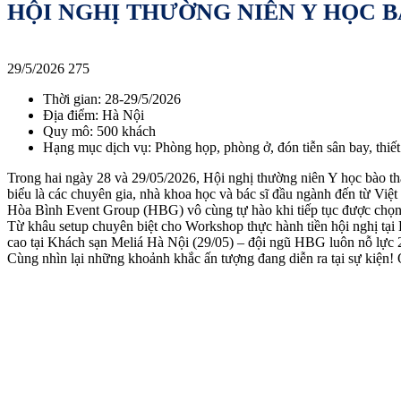
HỘI NGHỊ THƯỜNG NIÊN Y HỌC B
29/5/2026
275
Thời gian: 28-29/5/2026
Địa điểm: Hà Nội
Quy mô: 500 khách
Hạng mục dịch vụ: Phòng họp, phòng ở, đón tiễn sân bay, thiết 
Trong hai ngày 28 và 29/05/2026, Hội nghị thường niên Y học bào tha
biểu là các chuyên gia, nhà khoa học và bác sĩ đầu ngành đến từ Vi
Hòa Bình Event Group (HBG) vô cùng tự hào khi tiếp tục được chọn l
Từ khâu setup chuyên biệt cho Workshop thực hành tiền hội nghị tại B
cao tại Khách sạn Meliá Hà Nội (29/05) – đội ngũ HBG luôn nỗ lực 
Cùng nhìn lại những khoảnh khắc ấn tượng đang diễn ra tại sự kiện!