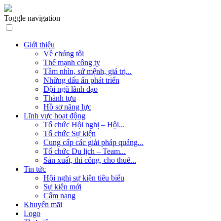
Toggle navigation
Giới thiệu
Về chúng tôi
Thế mạnh công ty
Tầm nhìn, sứ mệnh, giá trị...
Những dấu ấn phát triển
Đội ngũ lãnh đạo
Thành tựu
Hồ sơ năng lực
Lĩnh vực hoạt động
Tổ chức Hội nghị – Hội...
Tổ chức Sự kiện
Cung cấp các giải pháp quảng...
Tổ chức Du lịch – Team...
Sản xuất, thi công, cho thuê...
Tin tức
Hội nghị sự kiện tiêu biểu
Sự kiện mới
Cẩm nang
Khuyến mãi
Logo