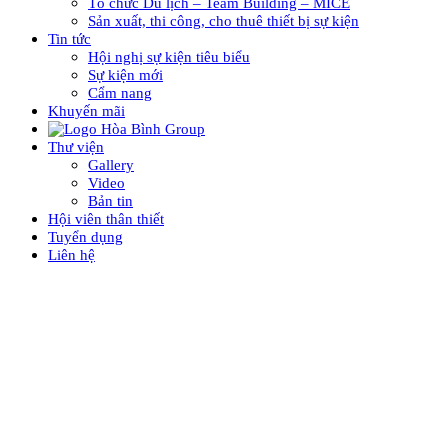
Tổ chức Du lịch – Team Building – MICE
Sản xuất, thi công, cho thuê thiết bị sự kiện
Tin tức
Hội nghị sự kiện tiêu biểu
Sự kiện mới
Cẩm nang
Khuyến mãi
Thư viện
Gallery
Video
Bản tin
Hội viên thân thiết
Tuyển dụng
Liên hệ