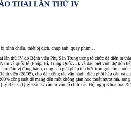
ÀO THAI LẦN THỨ IV
bị trình chiếu, thiết bị dịch, chụp ảnh, quay phim…
i lần thứ IV do Bệnh viện Phụ Sản Trung ương tổ chức đã diễn ra thàn
ệt Nam và quốc tế (Pháp, Bỉ, Trung Quốc…), và đặc biệt vinh dự đón t
àm đơn vị đồng hành, cung cấp giải pháp tổ chức trọn gói cho chuỗi s
ệnh viện (28/05), cho đến công tác vận hành, điều phối hậu cần và cun
200% công suất để mang đến một không gian học thuật mượt mà, sang t
 Quý Bác sĩ, Quý Đối tác cần tư vấn tổ chức các Hội nghị Khoa học & 