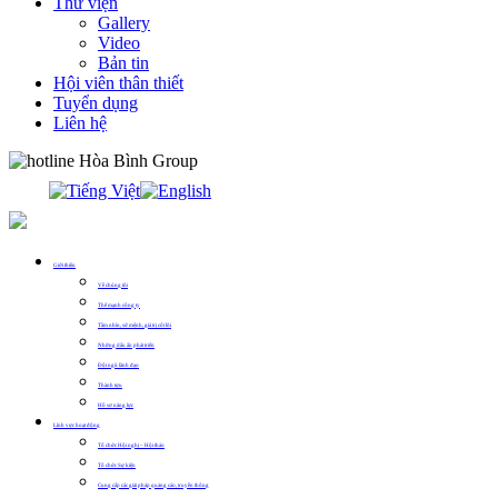
Thư viện
Gallery
Video
Bản tin
Hội viên thân thiết
Tuyển dụng
Liên hệ
0913.311.911
Giới thiệu
Về chúng tôi
Thế mạnh công ty
Tầm nhìn, sứ mệnh, giá trị cốt lõi
Những dấu ấn phát triển
Đội ngũ lãnh đạo
Thành tựu
Hồ sơ năng lực
Lĩnh vực hoạt động
Tổ chức Hội nghị – Hội thảo
Tổ chức Sự kiện
Cung cấp các giải pháp quảng cáo, truyền thông