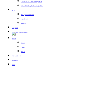
Tổ chức Du lịch – Team Building – MICE
Sản xuất, thi công, cho thuê thiết bị sự kiện
Tin tức
Hội nghị sự kiện tiêu biểu
Sự kiện mới
Cẩm nang
Khuyến mãi
Thư viện
Gallery
Video
Bản tin
Hội viên thân thiết
Tuyển dụng
Liên hệ