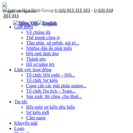
(+84) 913 311 911
-
(+84) 939
Toggle navigation
311 911
Giới thiệu
Về chúng tôi
Thế mạnh công ty
Tầm nhìn, sứ mệnh, giá trị...
Những dấu ấn phát triển
Đội ngũ lãnh đạo
Thành tựu
Hồ sơ năng lực
Lĩnh vực hoạt động
Tổ chức Hội nghị – Hội...
Tổ chức Sự kiện
Cung cấp các giải pháp quảng...
Tổ chức Du lịch – Team...
Sản xuất, thi công, cho thuê...
Tin tức
Hội nghị sự kiện tiêu biểu
Sự kiện mới
Cẩm nang
Khuyến mãi
Logo