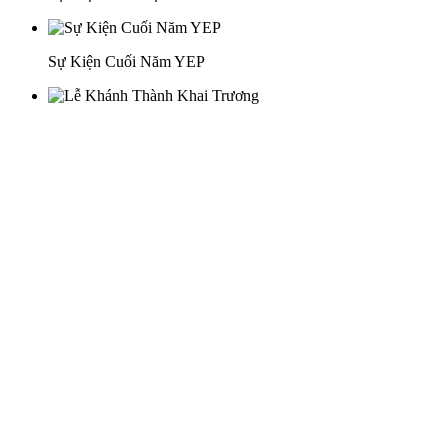
Sự Kiện Cuối Năm YEP
Lễ Khánh Thành Khai Trương
29 Doan Thi Diem St., O Cho Dua Ward, Hanoi City
(+84) 913 311 911 -
(+84) 939 311 911
217 Tran Phu St., Hai Chau Ward, Da Nang City
info@hoabinh-group.com
05 Hoa Cau St., Cau Kieu Ward, Ho Chi Minh City
www.hoabinh-group.com
Profile Hội nghị khoa học Y
tế