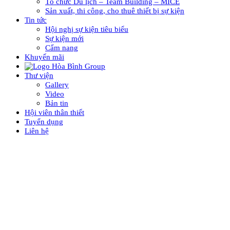
Tổ chức Du lịch – Team Building – MICE
Sản xuất, thi công, cho thuê thiết bị sự kiện
Tin tức
Hội nghị sự kiện tiêu biểu
Sự kiện mới
Cẩm nang
Khuyến mãi
Thư viện
Gallery
Video
Bản tin
Hội viên thân thiết
Tuyển dụng
Liên hệ