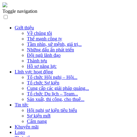
Toggle navigation
Giới thiệu
Về chúng tôi
Thế mạnh công ty
Tầm nhìn, sứ mệnh, giá trị...
Những dấu ấn phát triển
Đội ngũ lãnh đạo
Thành tựu
Hồ sơ năng lực
Lĩnh vực hoạt động
Tổ chức Hội nghị – Hội...
Tổ chức Sự kiện
Cung cấp các giải pháp quảng...
Tổ chức Du lịch – Team...
Sản xuất, thi công, cho thuê...
Tin tức
Hội nghị sự kiện tiêu biểu
Sự kiện mới
Cẩm nang
Khuyến mãi
Logo