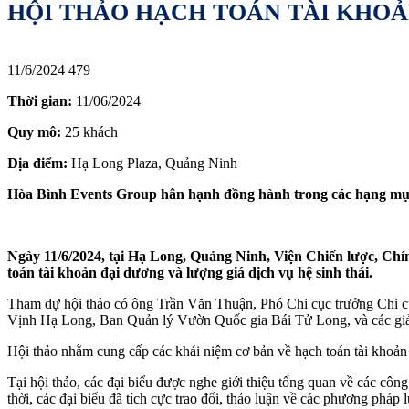
HỘI THẢO HẠCH TOÁN TÀI KHOẢ
11/6/2024
479
Thời gian:
11/06/2024
Quy mô:
25 khách
Địa điểm:
Hạ Long Plaza, Quảng Ninh
Hòa Bình Events Group hân hạnh đồng hành trong các hạng mục
Ngày 11/6/2024, tại Hạ Long, Quảng Ninh, Viện Chiến lược, Chí
toán tài khoản đại dương và lượng giá dịch vụ hệ sinh thái.
Tham dự hội thảo có ông Trần Văn Thuận, Phó Chi cục trưởng Chi cụ
Vịnh Hạ Long, Ban Quản lý Vườn Quốc gia Bái Tử Long, và các giả
Hội thảo nhằm cung cấp các khái niệm cơ bản về hạch toán tài khoản đ
Tại hội thảo, các đại biểu được nghe giới thiệu tổng quan về các cô
thời, các đại biểu đã tích cực trao đổi, thảo luận về các phương pháp 