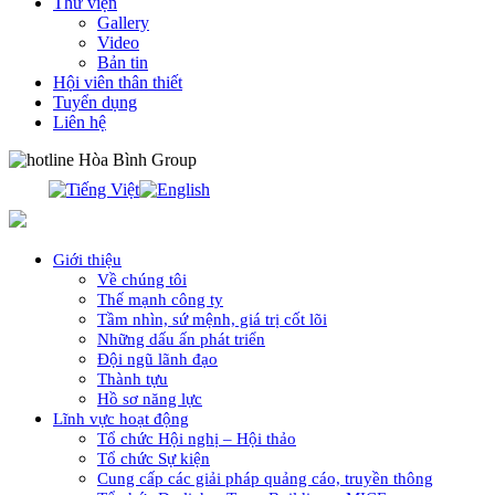
Thư viện
Gallery
Video
Bản tin
Hội viên thân thiết
Tuyển dụng
Liên hệ
0913.311.911
Giới thiệu
Về chúng tôi
Thế mạnh công ty
Tầm nhìn, sứ mệnh, giá trị cốt lõi
Những dấu ấn phát triển
Đội ngũ lãnh đạo
Thành tựu
Hồ sơ năng lực
Lĩnh vực hoạt động
Tổ chức Hội nghị – Hội thảo
Tổ chức Sự kiện
Cung cấp các giải pháp quảng cáo, truyền thông