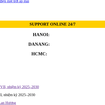
iện mặt trời áp mái
SUPPORT ONLINE 24/7
HANOI:
0913.311.911
DANANG:
0913.929.182
HCMC:
0913.341.911
II, nhiệm kỳ 2025–2030