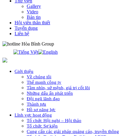
Thư viện
Gallery
Video
Bản tin
Hội viên thân thiết
Tuyển dụng
Liên hệ
0913.311.911
Giới thiệu
Về chúng tôi
Thế mạnh công ty
Tầm nhìn, sứ mệnh, giá trị cốt lõi
Những dấu ấn phát triển
Đội ngũ lãnh đạo
Thành tựu
Hồ sơ năng lực
Lĩnh vực hoạt động
Tổ chức Hội nghị – Hội thảo
Tổ chức Sự kiện
Cung cấp các giải pháp quảng cáo, truyền thông