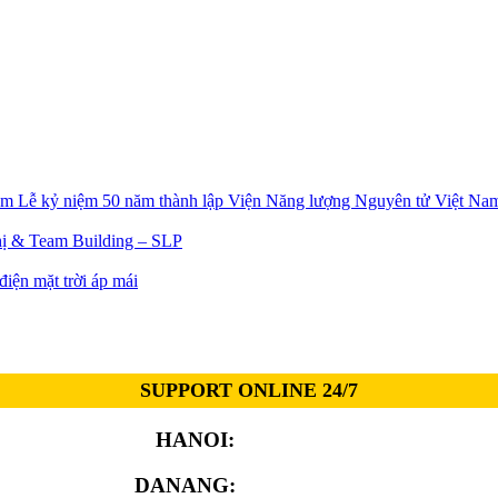
Lễ kỷ niệm 50 năm thành lập Viện Năng lượng Nguyên tử Việt Na
ị & Team Building – SLP
iện mặt trời áp mái
SUPPORT ONLINE 24/7
HANOI:
0913.311.911
DANANG:
0913.929.182