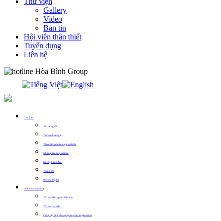
Thư viện
Gallery
Video
Bản tin
Hội viên thân thiết
Tuyển dụng
Liên hệ
0913.311.911
Giới thiệu
Về chúng tôi
Thế mạnh công ty
Tầm nhìn, sứ mệnh, giá trị cốt lõi
Những dấu ấn phát triển
Đội ngũ lãnh đạo
Thành tựu
Hồ sơ năng lực
Lĩnh vực hoạt động
Tổ chức Hội nghị – Hội thảo
Tổ chức Sự kiện
Cung cấp các giải pháp quảng cáo, truyền thông