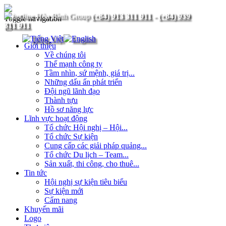
(+84) 913 311 911
-
(+84) 939
Toggle navigation
311 911
Giới thiệu
Về chúng tôi
Thế mạnh công ty
Tầm nhìn, sứ mệnh, giá trị...
Những dấu ấn phát triển
Đội ngũ lãnh đạo
Thành tựu
Hồ sơ năng lực
Lĩnh vực hoạt động
Tổ chức Hội nghị – Hội...
Tổ chức Sự kiện
Cung cấp các giải pháp quảng...
Tổ chức Du lịch – Team...
Sản xuất, thi công, cho thuê...
Tin tức
Hội nghị sự kiện tiêu biểu
Sự kiện mới
Cẩm nang
Khuyến mãi
Logo