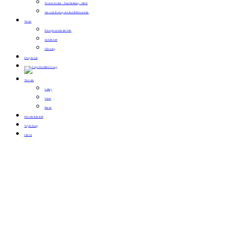
Tổ chức Du lịch – Team Building – MICE
Sản xuất, thi công, cho thuê thiết bị sự kiện
Tin tức
Hội nghị sự kiện tiêu biểu
Sự kiện mới
Cẩm nang
Khuyến mãi
Thư viện
Gallery
Video
Bản tin
Hội viên thân thiết
Tuyển dụng
Liên hệ