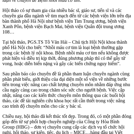
luận về chuyên đề Bệnh nhồi máu cơ tim.
Hội thảo có sự tham gia của nhiều bác sĩ, giáo sư, tiến sĩ và các
chuyên gia đầu ngành về tim mạch đến từ các bệnh viện lớn trên địa
bàn thành phố Hà Nội như bệnh viện Tim Trung ương, bệnh viện
Xanh Pôn, bệnh viện Bạch Mai, bệnh viện Quân đội trung ương
108…
Tại hội thảo, PGS.TS Tô Văn Hải – Chủ tịch Hội Nội khoa thành
phố Hà Nội cho biết: “Nhồi máu cơ tim là loại bệnh thường gặp
trong các bệnh lý nội khoa. Bệnh nhồi máu cơ tim nếu không được
phát hiện và điều trị kịp thời, đúng phương pháp thì có thể gây tử
vong, hoặc diễn biến nặng và gây các biến chứng nguy hiểm”.
Sau phần báo cáo chuyên đề là phần tham luận chuyên ngành cùng
phần phát biểu, giới thiệu của đại diện một số viện về những bước
tiến trong việc nâng cao chất lượng chuyên môn nhằm đáp ứng nhu
cầu ngày càng cao trong chăm sóc sức cho người bệnh. Việc cập
nhật, nâng cao các kiến thức chuyên môn thông qua các buổi hội
thảo, các đề tài nghiên cứu khoa học rất cần thiết trong việc nâng
cao trình độ chuyên môn cho các y bác sĩ.
Chiều nay, hội thảo đã kết thúc tốt đẹp. Trong đó, có một phần đóng
góp đến từ sự phối hợp chuyên nghiệp của Công ty Hòa Bình
Group (HBG) – đơn vị chuyên cung cấp các dịch vụ tổ chức hội
nghị, hội thảo, sự kiện, tiệc, du lịch – MICE…hàng đầu tại Việt