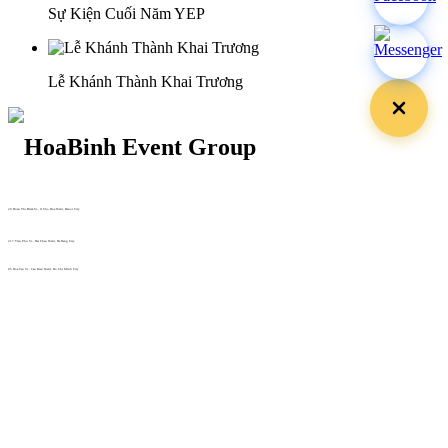
Sự Kiện Cuối Năm YEP
Lễ Khánh Thành Khai Trương
29 Doan Thi Diem St., O Cho Dua Ward, Hanoi City
(+84) 913 311 911 -
(+84) 939 311 911
217 Tran Phu St., Hai Chau Ward, Da Nang City
info@hoabinh-group.com
05 Hoa Cau St., Cau Kieu Ward, Ho Chi Minh City
www.hoabinh-group.com
Profile Hội nghị khoa học Y
tế