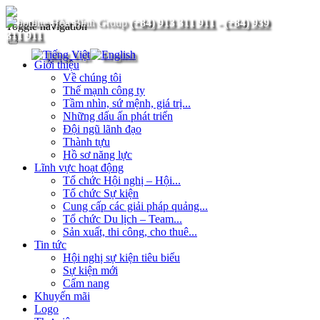
(+84) 913 311 911
-
(+84) 939
Toggle navigation
311 911
Giới thiệu
Về chúng tôi
Thế mạnh công ty
Tầm nhìn, sứ mệnh, giá trị...
Những dấu ấn phát triển
Đội ngũ lãnh đạo
Thành tựu
Hồ sơ năng lực
Lĩnh vực hoạt động
Tổ chức Hội nghị – Hội...
Tổ chức Sự kiện
Cung cấp các giải pháp quảng...
Tổ chức Du lịch – Team...
Sản xuất, thi công, cho thuê...
Tin tức
Hội nghị sự kiện tiêu biểu
Sự kiện mới
Cẩm nang
Khuyến mãi
Logo