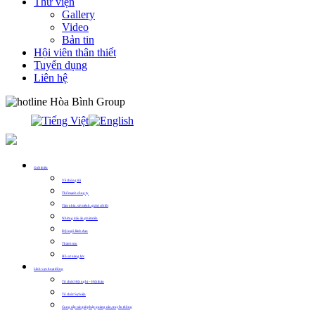
Thư viện
Gallery
Video
Bản tin
Hội viên thân thiết
Tuyển dụng
Liên hệ
0913.311.911
Giới thiệu
Về chúng tôi
Thế mạnh công ty
Tầm nhìn, sứ mệnh, giá trị cốt lõi
Những dấu ấn phát triển
Đội ngũ lãnh đạo
Thành tựu
Hồ sơ năng lực
Lĩnh vực hoạt động
Tổ chức Hội nghị – Hội thảo
Tổ chức Sự kiện
Cung cấp các giải pháp quảng cáo, truyền thông