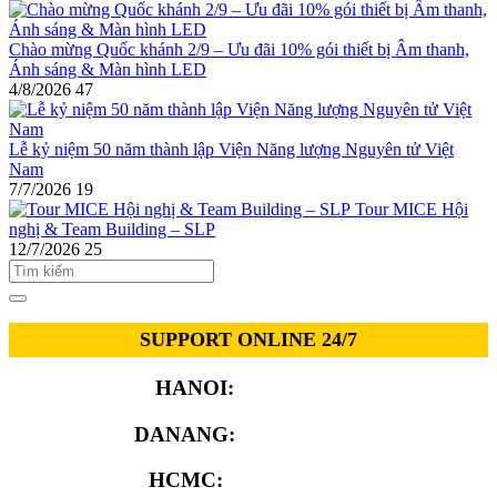
Chào mừng Quốc khánh 2/9 – Ưu đãi 10% gói thiết bị Âm thanh,
Ánh sáng & Màn hình LED
4/8/2026
47
Lễ kỷ niệm 50 năm thành lập Viện Năng lượng Nguyên tử Việt
Nam
7/7/2026
19
Tour MICE Hội
nghị & Team Building – SLP
12/7/2026
25
SUPPORT ONLINE 24/7
HANOI:
0913.311.911
DANANG:
0913.929.182
HCMC:
0913.341.911