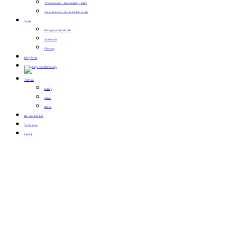
Tổ chức Du lịch – Team Building – MICE
Sản xuất, thi công, cho thuê thiết bị sự kiện
Tin tức
Hội nghị sự kiện tiêu biểu
Sự kiện mới
Cẩm nang
Khuyến mãi
Thư viện
Gallery
Video
Bản tin
Hội viên thân thiết
Tuyển dụng
Liên hệ