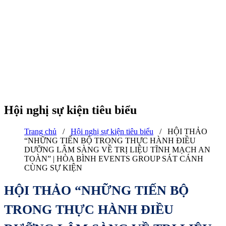
Hội nghị sự kiện tiêu biểu
Trang chủ
/
Hội nghị sự kiện tiêu biểu
/
HỘI THẢO
“NHỮNG TIẾN BỘ TRONG THỰC HÀNH ĐIỀU
DƯỠNG LÂM SÀNG VỀ TRỊ LIỆU TĨNH MẠCH AN
TOÀN” | HÒA BÌNH EVENTS GROUP SÁT CÁNH
CÙNG SỰ KIỆN
HỘI THẢO “NHỮNG TIẾN BỘ
TRONG THỰC HÀNH ĐIỀU