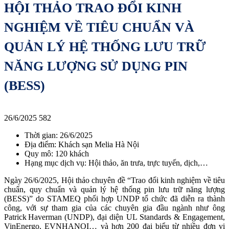
HỘI THẢO TRAO ĐỔI KINH
NGHIỆM VỀ TIÊU CHUẨN VÀ
QUẢN LÝ HỆ THỐNG LƯU TRỮ
NĂNG LƯỢNG SỬ DỤNG PIN
(BESS)
26/6/2025
582
Thời gian: 26/6/2025
Địa điểm: Khách sạn Melia Hà Nội
Quy mô: 120 khách
Hạng mục dịch vụ: Hội thảo, ăn trưa, trực tuyến, dịch,…
Ngày 26/6/2025, Hội thảo chuyên đề “Trao đổi kinh nghiệm về tiêu
chuẩn, quy chuẩn và quản lý hệ thống pin lưu trữ năng lượng
(BESS)” do STAMEQ phối hợp UNDP tổ chức đã diễn ra thành
công, với sự tham gia của các chuyên gia đầu ngành như ông
Patrick Haverman (UNDP), đại diện UL Standards & Engagement,
VinEnergo, EVNHANOI… và hơn 200 đại biểu từ nhiều đơn vị