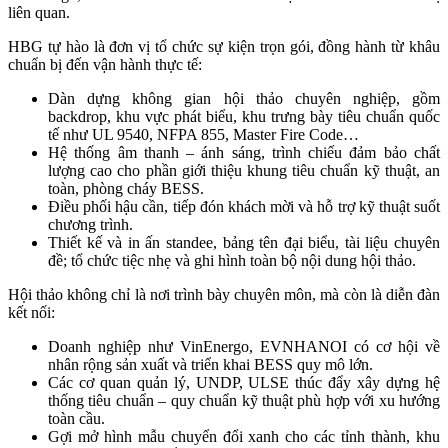
liên quan.
HBG tự hào là đơn vị tổ chức sự kiện trọn gói, đồng hành từ khâu
chuẩn bị đến vận hành thực tế:
Dàn dựng không gian hội thảo chuyên nghiệp, gồm
backdrop, khu vực phát biểu, khu trưng bày tiêu chuẩn quốc
tế như UL 9540, NFPA 855, Master Fire Code…
Hệ thống âm thanh – ánh sáng, trình chiếu đảm bảo chất
lượng cao cho phần giới thiệu khung tiêu chuẩn kỹ thuật, an
toàn, phòng cháy BESS.
Điều phối hậu cần, tiếp đón khách mời và hỗ trợ kỹ thuật suốt
chương trình.
Thiết kế và in ấn standee, bảng tên đại biểu, tài liệu chuyên
đề; tổ chức tiệc nhẹ và ghi hình toàn bộ nội dung hội thảo.
Hội thảo không chỉ là nơi trình bày chuyên môn, mà còn là diễn đàn
kết nối:
Doanh nghiệp như VinEnergo, EVNHANOI có cơ hội về
nhân rộng sản xuất và triển khai BESS quy mô lớn.
Các cơ quan quản lý, UNDP, ULSE thúc đẩy xây dựng hệ
thống tiêu chuẩn – quy chuẩn kỹ thuật phù hợp với xu hướng
toàn cầu.
Gợi mở hình mẫu chuyển đổi xanh cho các tỉnh thành, khu