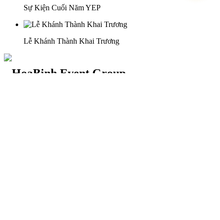
Sự Kiện Cuối Năm YEP
Lễ Khánh Thành Khai Trương
29 Doan Thi Diem St., O Cho Dua Ward, Hanoi City
(+84) 913 311 911 -
(+84) 939 311 911
217 Tran Phu St., Hai Chau Ward, Da Nang City
info@hoabinh-group.com
05 Hoa Cau St., Cau Kieu Ward, Ho Chi Minh City
www.hoabinh-group.com
Profile Hội nghị khoa học Y
tế