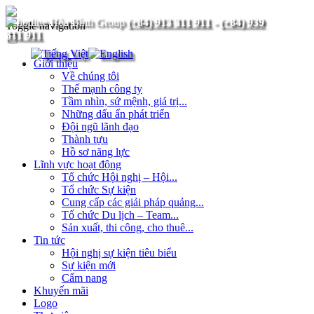
(+84) 913 311 911
-
(+84) 939
Toggle navigation
311 911
Giới thiệu
Về chúng tôi
Thế mạnh công ty
Tầm nhìn, sứ mệnh, giá trị...
Những dấu ấn phát triển
Đội ngũ lãnh đạo
Thành tựu
Hồ sơ năng lực
Lĩnh vực hoạt động
Tổ chức Hội nghị – Hội...
Tổ chức Sự kiện
Cung cấp các giải pháp quảng...
Tổ chức Du lịch – Team...
Sản xuất, thi công, cho thuê...
Tin tức
Hội nghị sự kiện tiêu biểu
Sự kiện mới
Cẩm nang
Khuyến mãi
Logo