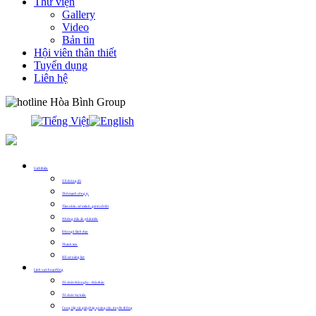
Thư viện
Gallery
Video
Bản tin
Hội viên thân thiết
Tuyển dụng
Liên hệ
0913.311.911
Giới thiệu
Về chúng tôi
Thế mạnh công ty
Tầm nhìn, sứ mệnh, giá trị cốt lõi
Những dấu ấn phát triển
Đội ngũ lãnh đạo
Thành tựu
Hồ sơ năng lực
Lĩnh vực hoạt động
Tổ chức Hội nghị – Hội thảo
Tổ chức Sự kiện
Cung cấp các giải pháp quảng cáo, truyền thông