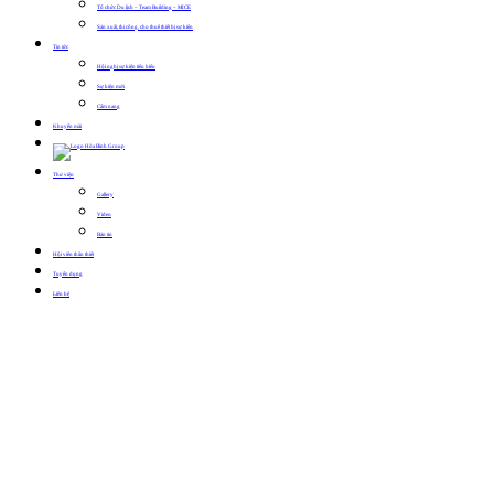
Tổ chức Du lịch – Team Building – MICE
Sản xuất, thi công, cho thuê thiết bị sự kiện
Tin tức
Hội nghị sự kiện tiêu biểu
Sự kiện mới
Cẩm nang
Khuyến mãi
Thư viện
Gallery
Video
Bản tin
Hội viên thân thiết
Tuyển dụng
Liên hệ