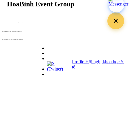
29 Doan Thi Diem St., O Cho Dua Ward, Hanoi City
(+84) 913 311 911 -
(+84) 939 311 911
217 Tran Phu St., Hai Chau Ward, Da Nang City
info@hoabinh-group.com
05 Hoa Cau St., Cau Kieu Ward, Ho Chi Minh City
www.hoabinh-group.com
Profile Hội nghị khoa học Y
tế
Giải pháp Quảng cáo, Truyền thông
Hội viên thân thiết
Bản tin
Tuyển dụng
Liên hệ