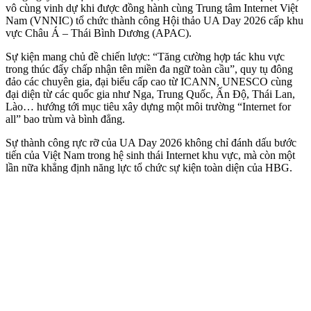
vô cùng vinh dự khi được đồng hành cùng Trung tâm Internet Việt
Nam (VNNIC) tổ chức thành công Hội thảo UA Day 2026 cấp khu
vực Châu Á – Thái Bình Dương (APAC).
Sự kiện mang chủ đề chiến lược: “Tăng cường hợp tác khu vực
trong thúc đẩy chấp nhận tên miền đa ngữ toàn cầu”, quy tụ đông
đảo các chuyên gia, đại biểu cấp cao từ ICANN, UNESCO cùng
đại diện từ các quốc gia như Nga, Trung Quốc, Ấn Độ, Thái Lan,
Lào… hướng tới mục tiêu xây dựng một môi trường “Internet for
all” bao trùm và bình đẳng.
Sự thành công rực rỡ của UA Day 2026 không chỉ đánh dấu bước
tiến của Việt Nam trong hệ sinh thái Internet khu vực, mà còn một
lần nữa khẳng định năng lực tổ chức sự kiện toàn diện của HBG.