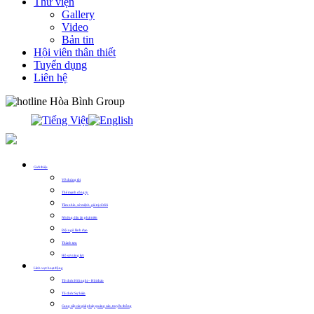
Thư viện
Gallery
Video
Bản tin
Hội viên thân thiết
Tuyển dụng
Liên hệ
0913.311.911
Giới thiệu
Về chúng tôi
Thế mạnh công ty
Tầm nhìn, sứ mệnh, giá trị cốt lõi
Những dấu ấn phát triển
Đội ngũ lãnh đạo
Thành tựu
Hồ sơ năng lực
Lĩnh vực hoạt động
Tổ chức Hội nghị – Hội thảo
Tổ chức Sự kiện
Cung cấp các giải pháp quảng cáo, truyền thông