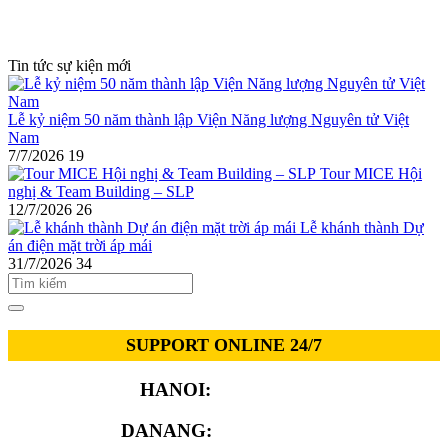
Tin tức sự kiện mới
Lễ kỷ niệm 50 năm thành lập Viện Năng lượng Nguyên tử Việt
Nam
7/7/2026
19
Tour MICE Hội
nghị & Team Building – SLP
12/7/2026
26
Lễ khánh thành Dự
án điện mặt trời áp mái
31/7/2026
34
SUPPORT ONLINE 24/7
HANOI:
0913.311.911
DANANG:
0913.929.182