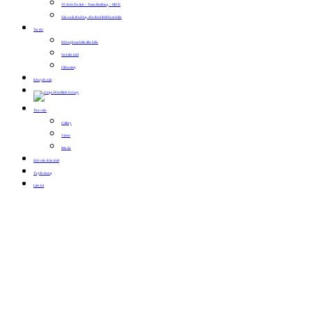
Tổ chức Du lịch – Team Building – MICE
Sản xuất, thi công, cho thuê thiết bị sự kiện
Tin tức
Hội nghị sự kiện tiêu biểu
Sự kiện mới
Cẩm nang
Khuyến mãi
Thư viện
Gallery
Video
Bản tin
Hội viên thân thiết
Tuyển dụng
Liên hệ