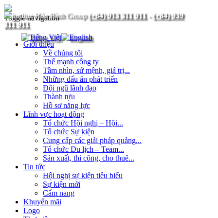
(+84) 913 311 911
-
(+84) 939
Toggle navigation
311 911
Giới thiệu
Về chúng tôi
Thế mạnh công ty
Tầm nhìn, sứ mệnh, giá trị...
Những dấu ấn phát triển
Đội ngũ lãnh đạo
Thành tựu
Hồ sơ năng lực
Lĩnh vực hoạt động
Tổ chức Hội nghị – Hội...
Tổ chức Sự kiện
Cung cấp các giải pháp quảng...
Tổ chức Du lịch – Team...
Sản xuất, thi công, cho thuê...
Tin tức
Hội nghị sự kiện tiêu biểu
Sự kiện mới
Cẩm nang
Khuyến mãi
Logo