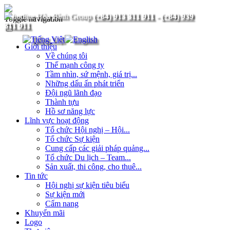
(+84) 913 311 911
-
(+84) 939
Toggle navigation
311 911
Giới thiệu
Về chúng tôi
Thế mạnh công ty
Tầm nhìn, sứ mệnh, giá trị...
Những dấu ấn phát triển
Đội ngũ lãnh đạo
Thành tựu
Hồ sơ năng lực
Lĩnh vực hoạt động
Tổ chức Hội nghị – Hội...
Tổ chức Sự kiện
Cung cấp các giải pháp quảng...
Tổ chức Du lịch – Team...
Sản xuất, thi công, cho thuê...
Tin tức
Hội nghị sự kiện tiêu biểu
Sự kiện mới
Cẩm nang
Khuyến mãi
Logo