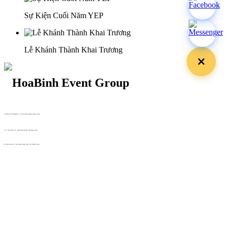
Sự Kiện Cuối Năm YEP
Lễ Khánh Thành Khai Trương
29 Doan Thi Diem St., O Cho Dua Ward, Hanoi City
(+84) 913 311 911 -
(+84) 939 311 911
217 Tran Phu St., Hai Chau Ward, Da Nang City
info@hoabinh-group.com
05 Hoa Cau St., Cau Kieu Ward, Ho Chi Minh City
www.hoabinh-group.com
Profile Hội nghị khoa học Y
tế