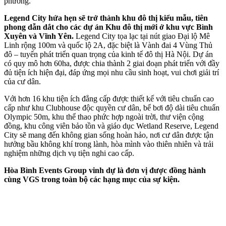
phương.
Legend City hứa hẹn sẽ trở thành khu đô thị kiểu mẫu, tiên
phong dẫn dắt cho các dự án Khu đô thị mới ở khu vực Bình
Xuyên và Vĩnh Yên.
Legend City tọa lạc tại nút giao Đại lộ Mê
Linh rộng 100m và quốc lộ 2A, đặc biệt là Vành đai 4 Vùng Thủ
đô – tuyến phát triển quan trọng của kinh tế đô thị Hà Nội. Dự án
có quy mô hơn 60ha, được chia thành 2 giai đoạn phát triển với đầy
đủ tiện ích hiện đại, đáp ứng mọi nhu cầu sinh hoạt, vui chơi giải trí
của cư dân.
Với hơn 16 khu tiện ích đẳng cấp được thiết kế với tiêu chuẩn cao
cấp như khu Clubhouse độc quyền cư dân, bể bơi độ dài tiêu chuẩn
Olympic 50m, khu thể thao phức hợp ngoài trời, thư viện cộng
đồng, khu công viên bảo tồn và giáo dục Wetland Reserve, Legend
City sẽ mang đến không gian sống hoàn hảo, nơi cư dân được tận
hưởng bầu không khí trong lành, hòa mình vào thiên nhiên và trải
nghiệm những dịch vụ tiện nghi cao cấp.
Hòa Bình Events Group vinh dự là đơn vị được đồng hành
cùng VGS trong toàn bộ các hạng mục của sự kiện.