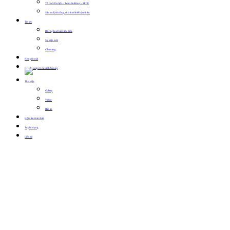
Tổ chức Du lịch – Team Building – MICE
Sản xuất, thi công, cho thuê thiết bị sự kiện
Tin tức
Hội nghị sự kiện tiêu biểu
Sự kiện mới
Cẩm nang
Khuyến mãi
Thư viện
Gallery
Video
Bản tin
Hội viên thân thiết
Tuyển dụng
Liên hệ