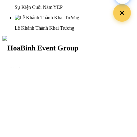
Sự Kiện Cuối Năm YEP
Lễ Khánh Thành Khai Trương
29 Doan Thi Diem St., O Cho Dua Ward, Hanoi City
(+84) 913 311 911 -
(+84) 939 311 911
217 Tran Phu St., Hai Chau Ward, Da Nang City
info@hoabinh-group.com
05 Hoa Cau St., Cau Kieu Ward, Ho Chi Minh City
www.hoabinh-group.com
Profile Hội nghị khoa học Y
tế