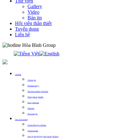
Thư viện
Gallery
Video
Bản tin
Hội viên thân thiết
Tuyển dụng
Liên hệ
0913.311.911
Giới thiệu
Về chúng tôi
Thế mạnh công ty
Tầm nhìn, sứ mệnh, giá trị cốt lõi
Những dấu ấn phát triển
Đội ngũ lãnh đạo
Thành tựu
Hồ sơ năng lực
Lĩnh vực hoạt động
Tổ chức Hội nghị – Hội thảo
Tổ chức Sự kiện
Cung cấp các giải pháp quảng cáo, truyền thông