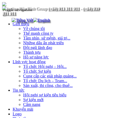
(+84) 913 311 911
-
(+84) 939
Toggle navigation
311 911
Giới thiệu
Về chúng tôi
Thế mạnh công ty
Tầm nhìn, sứ mệnh, giá trị...
Những dấu ấn phát triển
Đội ngũ lãnh đạo
Thành tựu
Hồ sơ năng lực
Lĩnh vực hoạt động
Tổ chức Hội nghị – Hội...
Tổ chức Sự kiện
Cung cấp các giải pháp quảng...
Tổ chức Du lịch – Team...
Sản xuất, thi công, cho thuê...
Tin tức
Hội nghị sự kiện tiêu biểu
Sự kiện mới
Cẩm nang
Khuyến mãi
Logo