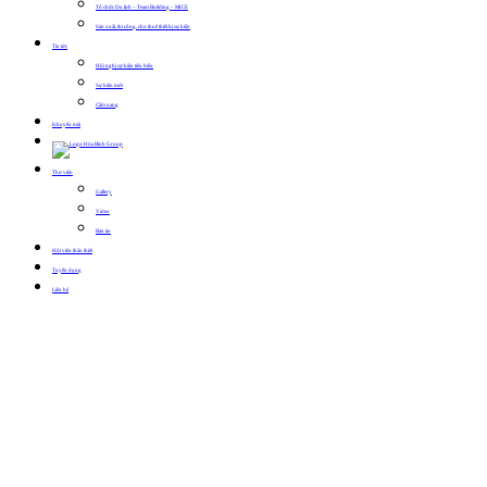
Tổ chức Du lịch – Team Building – MICE
Sản xuất, thi công, cho thuê thiết bị sự kiện
Tin tức
Hội nghị sự kiện tiêu biểu
Sự kiện mới
Cẩm nang
Khuyến mãi
Thư viện
Gallery
Video
Bản tin
Hội viên thân thiết
Tuyển dụng
Liên hệ