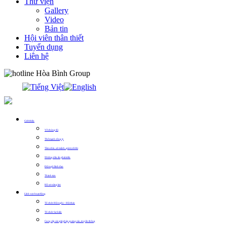
Thư viện
Gallery
Video
Bản tin
Hội viên thân thiết
Tuyển dụng
Liên hệ
0913.311.911
Giới thiệu
Về chúng tôi
Thế mạnh công ty
Tầm nhìn, sứ mệnh, giá trị cốt lõi
Những dấu ấn phát triển
Đội ngũ lãnh đạo
Thành tựu
Hồ sơ năng lực
Lĩnh vực hoạt động
Tổ chức Hội nghị – Hội thảo
Tổ chức Sự kiện
Cung cấp các giải pháp quảng cáo, truyền thông