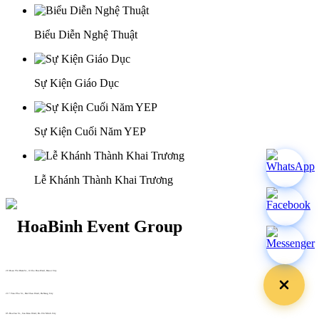
Biểu Diễn Nghệ Thuật
Sự Kiện Giáo Dục
Sự Kiện Cuối Năm YEP
Lễ Khánh Thành Khai Trương
29 Doan Thi Diem St., O Cho Dua Ward, Hanoi City
(+84) 913 311 911 -
(+84) 939 311 911
217 Tran Phu St., Hai Chau Ward, Da Nang City
info@hoabinh-group.com
05 Hoa Cau St., Cau Kieu Ward, Ho Chi Minh City
www.hoabinh-group.com