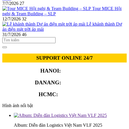
7/7/2026
27
Tour MICE Hội
nghị & Team Building – SLP
12/7/2026
32
Lễ khánh thành Dự
án điện mặt trời áp mái
31/7/2026
46
SUPPORT ONLINE 24/7
HANOI:
0913.311.911
DANANG:
0913.929.182
HCMC:
0913.341.911
Hình ảnh nổi bật
Album: Diễn đàn Logistics Việt Nam VLF 2025