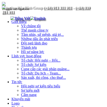
(+84) 913 311 911
-
(+84) 939
Toggle navigation
311 911
Giới thiệu
Về chúng tôi
Thế mạnh công ty
Tầm nhìn, sứ mệnh, giá trị...
Những dấu ấn phát triển
Đội ngũ lãnh đạo
Thành tựu
Hồ sơ năng lực
Lĩnh vực hoạt động
Tổ chức Hội nghị – Hội...
Tổ chức Sự kiện
Cung cấp các giải pháp quảng...
Tổ chức Du lịch – Team...
Sản xuất, thi công, cho thuê...
Tin tức
Hội nghị sự kiện tiêu biểu
Sự kiện mới
Cẩm nang
Khuyến mãi
Logo