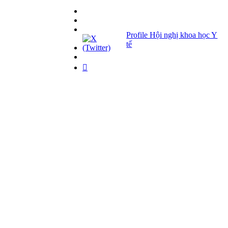
Profile Hội nghị khoa học Y
tế
Giải pháp Quảng cáo, Truyền thông
Hội viên thân thiết
Bản tin
Tuyển dụng
Liên hệ
Giấy phép Lữ hành Quốc tế
Số: 01-512/2017/CDLQGVN-GP LHQT