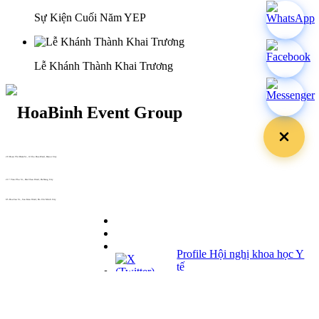
Sự Kiện Cuối Năm YEP
Lễ Khánh Thành Khai Trương
29 Doan Thi Diem St., O Cho Dua Ward, Hanoi City
(+84) 913 311 911 -
(+84) 939 311 911
217 Tran Phu St., Hai Chau Ward, Da Nang City
info@hoabinh-group.com
05 Hoa Cau St., Cau Kieu Ward, Ho Chi Minh City
www.hoabinh-group.com
Profile Hội nghị khoa học Y
tế