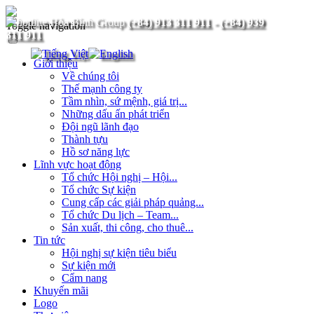
(+84) 913 311 911
-
(+84) 939
Toggle navigation
311 911
Giới thiệu
Về chúng tôi
Thế mạnh công ty
Tầm nhìn, sứ mệnh, giá trị...
Những dấu ấn phát triển
Đội ngũ lãnh đạo
Thành tựu
Hồ sơ năng lực
Lĩnh vực hoạt động
Tổ chức Hội nghị – Hội...
Tổ chức Sự kiện
Cung cấp các giải pháp quảng...
Tổ chức Du lịch – Team...
Sản xuất, thi công, cho thuê...
Tin tức
Hội nghị sự kiện tiêu biểu
Sự kiện mới
Cẩm nang
Khuyến mãi
Logo