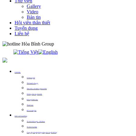
Thư viện
Gallery
Video
Bản tin
Hội viên thân thiết
Tuyển dụng
Liên hệ
0913.311.911
Giới thiệu
Về chúng tôi
Thế mạnh công ty
Tầm nhìn, sứ mệnh, giá trị cốt lõi
Những dấu ấn phát triển
Đội ngũ lãnh đạo
Thành tựu
Hồ sơ năng lực
Lĩnh vực hoạt động
Tổ chức Hội nghị – Hội thảo
Tổ chức Sự kiện
Cung cấp các giải pháp quảng cáo, truyền thông