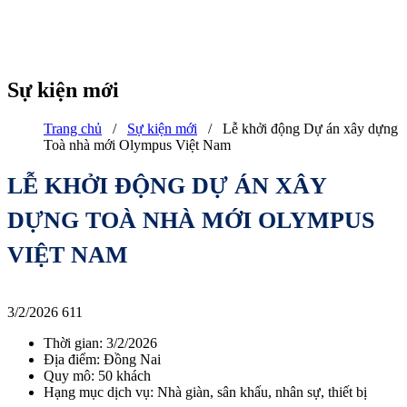
Sự kiện mới
Trang chủ
/
Sự kiện mới
/
Lễ khởi động Dự án xây dựng
Toà nhà mới Olympus Việt Nam
LỄ KHỞI ĐỘNG DỰ ÁN XÂY
DỰNG TOÀ NHÀ MỚI OLYMPUS
VIỆT NAM
3/2/2026
611
Thời gian: 3/2/2026
Địa điểm: Đồng Nai
Quy mô: 50 khách
Hạng mục dịch vụ: Nhà giàn, sân khấu, nhân sự, thiết bị