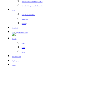
Tổ chức Du lịch – Team Building – MICE
Sản xuất, thi công, cho thuê thiết bị sự kiện
Tin tức
Hội nghị sự kiện tiêu biểu
Sự kiện mới
Cẩm nang
Khuyến mãi
Thư viện
Gallery
Video
Bản tin
Hội viên thân thiết
Tuyển dụng
Liên hệ