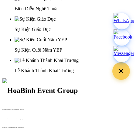
Biểu Diễn Nghệ Thuật
Sự Kiện Giáo Dục
Sự Kiện Cuối Năm YEP
Lễ Khánh Thành Khai Trương
29 Doan Thi Diem St., O Cho Dua Ward, Hanoi City
(+84) 913 311 911 -
(+84) 939 311 911
217 Tran Phu St., Hai Chau Ward, Da Nang City
info@hoabinh-group.com
05 Hoa Cau St., Cau Kieu Ward, Ho Chi Minh City
www.hoabinh-group.com