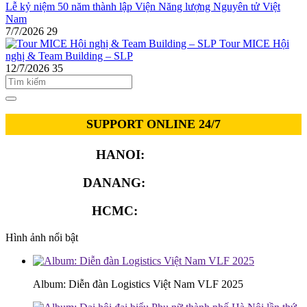
Lễ kỷ niệm 50 năm thành lập Viện Năng lượng Nguyên tử Việt
Nam
7/7/2026
29
Tour MICE Hội
nghị & Team Building – SLP
12/7/2026
35
SUPPORT ONLINE 24/7
HANOI:
0913.311.911
DANANG:
0913.929.182
HCMC:
0913.341.911
Hình ảnh nổi bật
Album: Diễn đàn Logistics Việt Nam VLF 2025