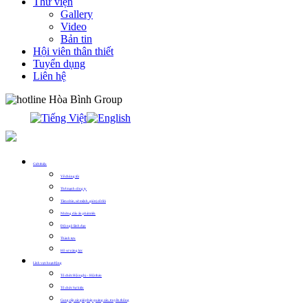
Thư viện
Gallery
Video
Bản tin
Hội viên thân thiết
Tuyển dụng
Liên hệ
0913.311.911
Giới thiệu
Về chúng tôi
Thế mạnh công ty
Tầm nhìn, sứ mệnh, giá trị cốt lõi
Những dấu ấn phát triển
Đội ngũ lãnh đạo
Thành tựu
Hồ sơ năng lực
Lĩnh vực hoạt động
Tổ chức Hội nghị – Hội thảo
Tổ chức Sự kiện
Cung cấp các giải pháp quảng cáo, truyền thông