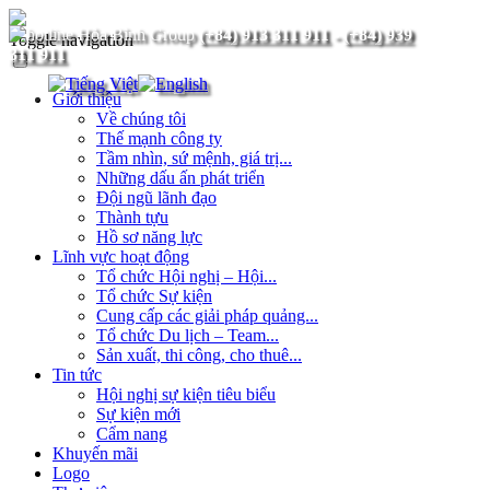
(+84) 913 311 911
-
(+84) 939
Toggle navigation
311 911
Giới thiệu
Về chúng tôi
Thế mạnh công ty
Tầm nhìn, sứ mệnh, giá trị...
Những dấu ấn phát triển
Đội ngũ lãnh đạo
Thành tựu
Hồ sơ năng lực
Lĩnh vực hoạt động
Tổ chức Hội nghị – Hội...
Tổ chức Sự kiện
Cung cấp các giải pháp quảng...
Tổ chức Du lịch – Team...
Sản xuất, thi công, cho thuê...
Tin tức
Hội nghị sự kiện tiêu biểu
Sự kiện mới
Cẩm nang
Khuyến mãi
Logo