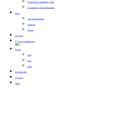
Tổ chức Du lịch – Team Building – MICE
Sản xuất, thi công, cho thuê thiết bị sự kiện
Tin tức
Hội nghị sự kiện tiêu biểu
Sự kiện mới
Cẩm nang
Khuyến mãi
Thư viện
Gallery
Video
Bản tin
Hội viên thân thiết
Tuyển dụng
Liên hệ