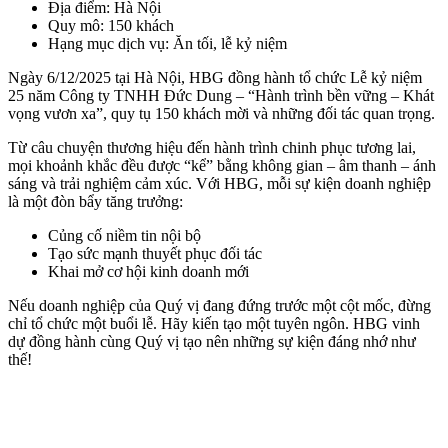
Địa điểm: Hà Nội
Quy mô: 150 khách
Hạng mục dịch vụ: Ăn tối, lễ kỷ niệm
Ngày 6/12/2025 tại Hà Nội, HBG đồng hành tổ chức Lễ kỷ niệm
25 năm Công ty TNHH Đức Dung – “Hành trình bền vững – Khát
vọng vươn xa”, quy tụ 150 khách mời và những đối tác quan trọng.
Từ câu chuyện thương hiệu đến hành trình chinh phục tương lai,
mọi khoảnh khắc đều được “kể” bằng không gian – âm thanh – ánh
sáng và trải nghiệm cảm xúc. Với HBG, mỗi sự kiện doanh nghiệp
là một đòn bẩy tăng trưởng:
Củng cố niềm tin nội bộ
Tạo sức mạnh thuyết phục đối tác
Khai mở cơ hội kinh doanh mới
Nếu doanh nghiệp của Quý vị đang đứng trước một cột mốc, đừng
chỉ tổ chức một buổi lễ. Hãy kiến tạo một tuyên ngôn. HBG vinh
dự đồng hành cùng Quý vị tạo nên những sự kiện đáng nhớ như
thế!