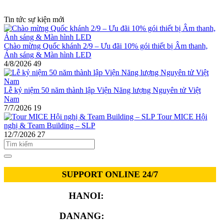
Tin tức sự kiện mới
Chào mừng Quốc khánh 2/9 – Ưu đãi 10% gói thiết bị Âm thanh,
Ánh sáng & Màn hình LED
4/8/2026
49
Lễ kỷ niệm 50 năm thành lập Viện Năng lượng Nguyên tử Việt
Nam
7/7/2026
19
Tour MICE Hội
nghị & Team Building – SLP
12/7/2026
27
SUPPORT ONLINE 24/7
HANOI:
0913.311.911
DANANG:
0913.929.182