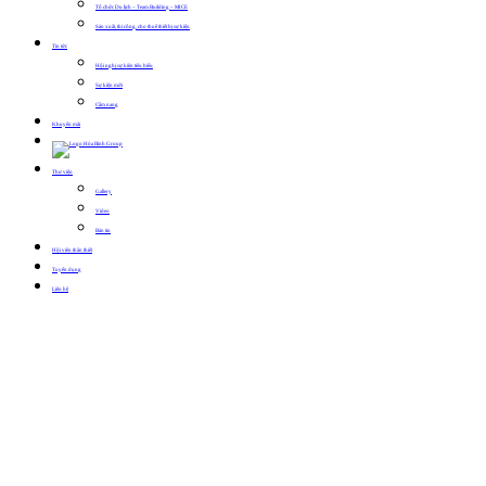
Tổ chức Du lịch – Team Building – MICE
Sản xuất, thi công, cho thuê thiết bị sự kiện
Tin tức
Hội nghị sự kiện tiêu biểu
Sự kiện mới
Cẩm nang
Khuyến mãi
Thư viện
Gallery
Video
Bản tin
Hội viên thân thiết
Tuyển dụng
Liên hệ