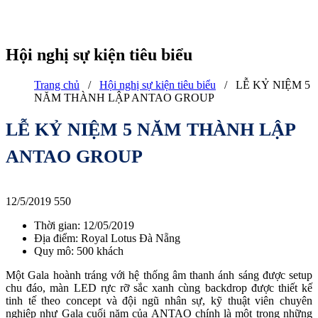
Hội nghị sự kiện tiêu biểu
Trang chủ
/
Hội nghị sự kiện tiêu biểu
/
LỄ KỶ NIỆM 5
NĂM THÀNH LẬP ANTAO GROUP
LỄ KỶ NIỆM 5 NĂM THÀNH LẬP
ANTAO GROUP
12/5/2019
550
Thời gian: 12/05/2019
Địa điểm: Royal Lotus Đà Nẵng
Quy mô: 500 khách
Một Gala hoành tráng với hệ thống âm thanh ánh sáng được setup
chu đáo, màn LED rực rỡ sắc xanh cùng backdrop được thiết kế
tinh tế theo concept và đội ngũ nhân sự, kỹ thuật viên chuyên
nghiệp như Gala cuối năm của ANTAO chính là một trong những