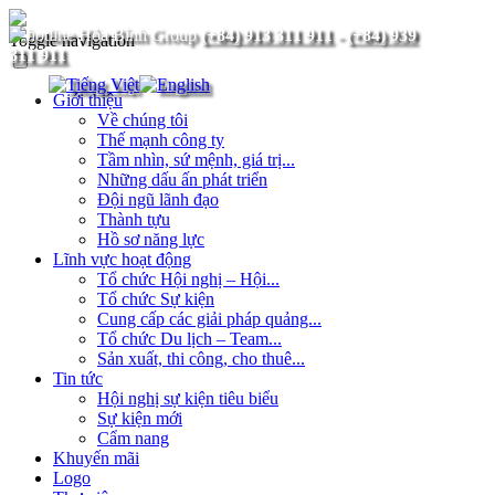
(+84) 913 311 911
-
(+84) 939
Toggle navigation
311 911
Giới thiệu
Về chúng tôi
Thế mạnh công ty
Tầm nhìn, sứ mệnh, giá trị...
Những dấu ấn phát triển
Đội ngũ lãnh đạo
Thành tựu
Hồ sơ năng lực
Lĩnh vực hoạt động
Tổ chức Hội nghị – Hội...
Tổ chức Sự kiện
Cung cấp các giải pháp quảng...
Tổ chức Du lịch – Team...
Sản xuất, thi công, cho thuê...
Tin tức
Hội nghị sự kiện tiêu biểu
Sự kiện mới
Cẩm nang
Khuyến mãi
Logo