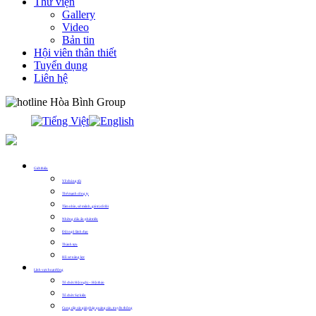
Thư viện
Gallery
Video
Bản tin
Hội viên thân thiết
Tuyển dụng
Liên hệ
0913.311.911
Giới thiệu
Về chúng tôi
Thế mạnh công ty
Tầm nhìn, sứ mệnh, giá trị cốt lõi
Những dấu ấn phát triển
Đội ngũ lãnh đạo
Thành tựu
Hồ sơ năng lực
Lĩnh vực hoạt động
Tổ chức Hội nghị – Hội thảo
Tổ chức Sự kiện
Cung cấp các giải pháp quảng cáo, truyền thông