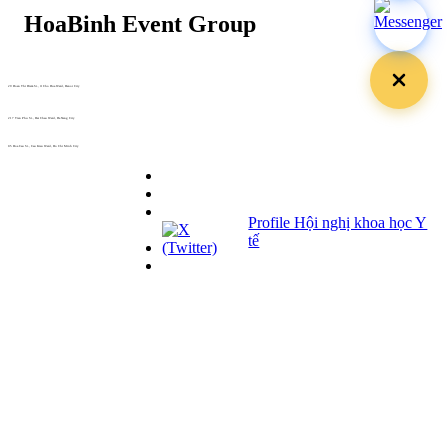
29 Doan Thi Diem St., O Cho Dua Ward, Hanoi City
(+84) 913 311 911 -
(+84) 939 311 911
217 Tran Phu St., Hai Chau Ward, Da Nang City
info@hoabinh-group.com
05 Hoa Cau St., Cau Kieu Ward, Ho Chi Minh City
www.hoabinh-group.com
Profile Hội nghị khoa học Y
tế
Giải pháp Quảng cáo, Truyền thông
Hội viên thân thiết
Bản tin
Tuyển dụng
Liên hệ