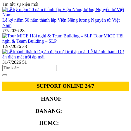
Tin tức sự kiện mới
Lễ kỷ niệm 50 năm thành lập Viện Năng lượng Nguyên tử Việt
Nam
7/7/2026
28
Tour MICE Hội
nghị & Team Building – SLP
12/7/2026
33
Lễ khánh thành Dự
án điện mặt trời áp mái
31/7/2026
51
SUPPORT ONLINE 24/7
HANOI:
0913.311.911
DANANG:
0913.929.182
HCMC:
0913.341.911