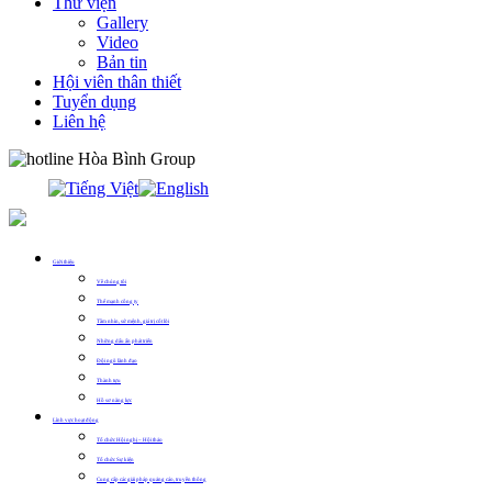
Thư viện
Gallery
Video
Bản tin
Hội viên thân thiết
Tuyển dụng
Liên hệ
0913.311.911
Giới thiệu
Về chúng tôi
Thế mạnh công ty
Tầm nhìn, sứ mệnh, giá trị cốt lõi
Những dấu ấn phát triển
Đội ngũ lãnh đạo
Thành tựu
Hồ sơ năng lực
Lĩnh vực hoạt động
Tổ chức Hội nghị – Hội thảo
Tổ chức Sự kiện
Cung cấp các giải pháp quảng cáo, truyền thông