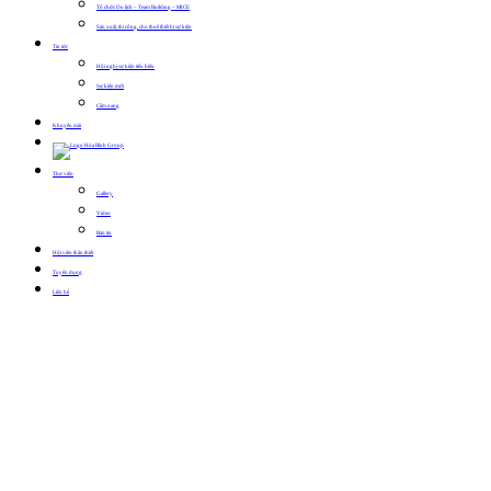
Tổ chức Du lịch – Team Building – MICE
Sản xuất, thi công, cho thuê thiết bị sự kiện
Tin tức
Hội nghị sự kiện tiêu biểu
Sự kiện mới
Cẩm nang
Khuyến mãi
Thư viện
Gallery
Video
Bản tin
Hội viên thân thiết
Tuyển dụng
Liên hệ