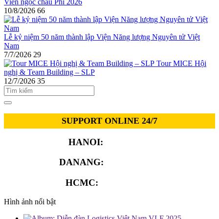
Viên ngọc châu Phi 2026
10/8/2026
66
Lễ kỷ niệm 50 năm thành lập Viện Năng lượng Nguyên tử Việt
Nam
7/7/2026
29
Tour MICE Hội
nghị & Team Building – SLP
12/7/2026
35
SUPPORT ONLINE 24/7
HANOI:
0913.311.911
DANANG:
0913.929.182
HCMC:
0913.341.911
Hình ảnh nổi bật