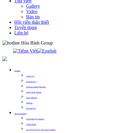
Thư viện
Gallery
Video
Bản tin
Hội viên thân thiết
Tuyển dụng
Liên hệ
0913.311.911
Giới thiệu
Về chúng tôi
Thế mạnh công ty
Tầm nhìn, sứ mệnh, giá trị cốt lõi
Những dấu ấn phát triển
Đội ngũ lãnh đạo
Thành tựu
Hồ sơ năng lực
Lĩnh vực hoạt động
Tổ chức Hội nghị – Hội thảo
Tổ chức Sự kiện
Cung cấp các giải pháp quảng cáo, truyền thông