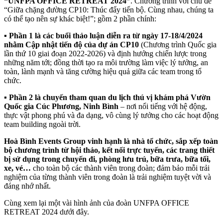
“UNFPA OFFICE RETREAT 2024”
. Chương trình với chủ đề
“Giữa chặng đường CP10: Thúc đẩy tiến bộ. Cùng nhau, chúng ta
có thể tạo nên sự khác biệt!”; gồm 2 phần chính:
▪️
Phần 1 là các buổi thảo luận diễn ra từ ngày 17-18/4/2024
nhằm Cập nhật tiến độ của dự án CP10
(Chương trình Quốc gia
lần thứ 10 giai đoạn 2022-2026) và định hướng chiến lược trong
những năm tới; đồng thời tạo ra môi trường làm việc lý tưởng, an
toàn, lành mạnh và tăng cường hiệu quả giữa các team trong tổ
chức.
▪️
Phần 2 là chuyến tham quan du lịch
thú vị khám phá Vườn
Quốc gia Cúc Phương, Ninh Bình
– nơi nổi tiếng với hệ động,
thực vật phong phú và đa dạng, vô cùng lý tưởng cho các hoạt động
team building ngoài trời.
Hoà Bình Events Group vinh hạnh là nhà tổ chức, sắp xếp toàn
bộ chương trình từ hội thảo, kết nối trực tuyến, các trang thiết
bị sử dụng trong chuyến đi, phòng lưu trú, bữa trưa, bữa tối,
xe, vé…
cho toàn bộ các thành viên trong đoàn; đảm bảo mỗi trải
nghiệm của từng thành viên trong đoàn là trải nghiệm tuyệt vời và
đáng nhớ nhất.
Cùng xem lại một vài hình ảnh của đoàn UNFPA OFFICE
RETREAT 2024 dưới đây.