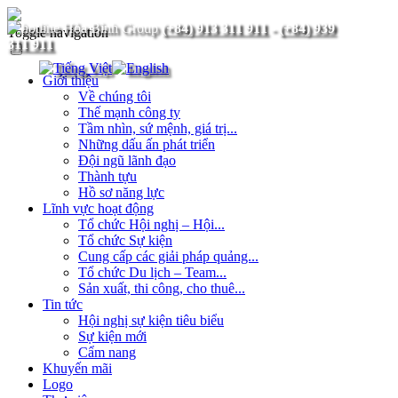
(+84) 913 311 911
-
(+84) 939
Toggle navigation
311 911
Giới thiệu
Về chúng tôi
Thế mạnh công ty
Tầm nhìn, sứ mệnh, giá trị...
Những dấu ấn phát triển
Đội ngũ lãnh đạo
Thành tựu
Hồ sơ năng lực
Lĩnh vực hoạt động
Tổ chức Hội nghị – Hội...
Tổ chức Sự kiện
Cung cấp các giải pháp quảng...
Tổ chức Du lịch – Team...
Sản xuất, thi công, cho thuê...
Tin tức
Hội nghị sự kiện tiêu biểu
Sự kiện mới
Cẩm nang
Khuyến mãi
Logo