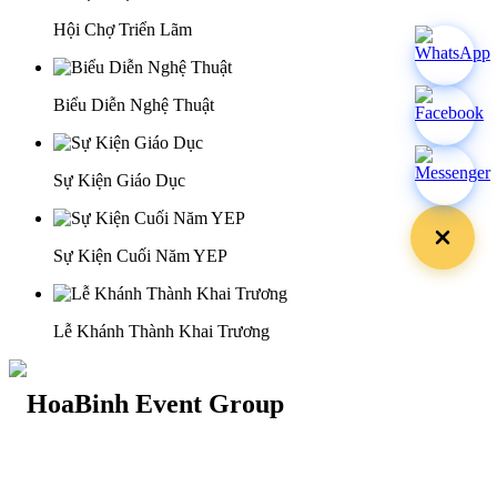
Hội Chợ Triển Lãm
Biểu Diễn Nghệ Thuật
Sự Kiện Giáo Dục
Sự Kiện Cuối Năm YEP
Lễ Khánh Thành Khai Trương
29 Doan Thi Diem St., O Cho Dua Ward, Hanoi City
(+84) 913 311 911 -
(+84) 939 311 911