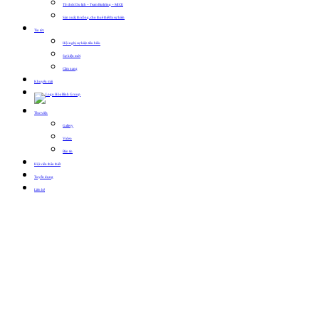
Tổ chức Du lịch – Team Building – MICE
Sản xuất, thi công, cho thuê thiết bị sự kiện
Tin tức
Hội nghị sự kiện tiêu biểu
Sự kiện mới
Cẩm nang
Khuyến mãi
Thư viện
Gallery
Video
Bản tin
Hội viên thân thiết
Tuyển dụng
Liên hệ