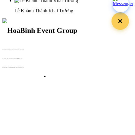
Lễ Khánh Thành Khai Trương
29 Doan Thi Diem St., O Cho Dua Ward, Hanoi City
(+84) 913 311 911 -
(+84) 939 311 911
217 Tran Phu St., Hai Chau Ward, Da Nang City
info@hoabinh-group.com
05 Hoa Cau St., Cau Kieu Ward, Ho Chi Minh City
www.hoabinh-group.com
Profile Hội nghị khoa học Y
tế
Giải pháp Quảng cáo, Truyền thông
Hội viên thân thiết