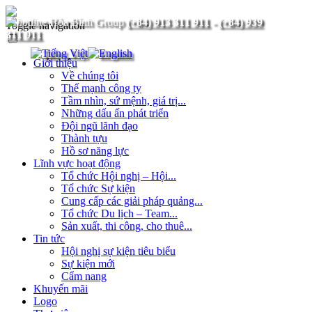
(+84) 913 311 911
-
(+84) 939
Toggle navigation
311 911
Giới thiệu
Về chúng tôi
Thế mạnh công ty
Tầm nhìn, sứ mệnh, giá trị...
Những dấu ấn phát triển
Đội ngũ lãnh đạo
Thành tựu
Hồ sơ năng lực
Lĩnh vực hoạt động
Tổ chức Hội nghị – Hội...
Tổ chức Sự kiện
Cung cấp các giải pháp quảng...
Tổ chức Du lịch – Team...
Sản xuất, thi công, cho thuê...
Tin tức
Hội nghị sự kiện tiêu biểu
Sự kiện mới
Cẩm nang
Khuyến mãi
Logo