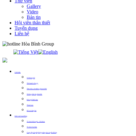
Thư viện
Gallery
Video
Bản tin
Hội viên thân thiết
Tuyển dụng
Liên hệ
0913.311.911
Giới thiệu
Về chúng tôi
Thế mạnh công ty
Tầm nhìn, sứ mệnh, giá trị cốt lõi
Những dấu ấn phát triển
Đội ngũ lãnh đạo
Thành tựu
Hồ sơ năng lực
Lĩnh vực hoạt động
Tổ chức Hội nghị – Hội thảo
Tổ chức Sự kiện
Cung cấp các giải pháp quảng cáo, truyền thông