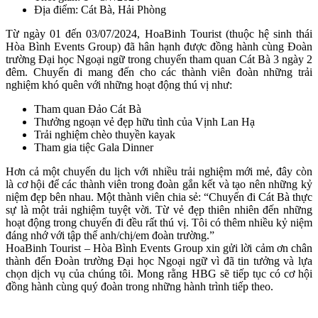
Địa điểm: Cát Bà, Hải Phòng
Từ ngày 01 đến 03/07/2024, HoaBinh Tourist (thuộc hệ sinh thái
Hòa Bình Events Group) đã hân hạnh được đồng hành cùng Đoàn
trường Đại học Ngoại ngữ trong chuyến tham quan Cát Bà 3 ngày 2
đêm. Chuyến đi mang đến cho các thành viên đoàn những trải
nghiệm khó quên với những hoạt động thú vị như:
Tham quan Đảo Cát Bà
Thưởng ngoạn vẻ đẹp hữu tình của Vịnh Lan Hạ
Trải nghiệm chèo thuyền kayak
Tham gia tiệc Gala Dinner
Hơn cả một chuyến du lịch với nhiều trải nghiệm mới mẻ, đây còn
là cơ hội để các thành viên trong đoàn gắn kết và tạo nên những kỷ
niệm đẹp bên nhau. Một thành viên chia sẻ: “Chuyến đi Cát Bà thực
sự là một trải nghiệm tuyệt vời. Từ vẻ đẹp thiên nhiên đến những
hoạt động trong chuyến đi đều rất thú vị. Tôi có thêm nhiều kỷ niệm
đáng nhớ với tập thể anh/chị/em đoàn trường.”
HoaBinh Tourist – Hòa Bình Events Group xin gửi lời cảm ơn chân
thành đến Đoàn trường Đại học Ngoại ngữ vì đã tin tưởng và lựa
chọn dịch vụ của chúng tôi. Mong rằng HBG sẽ tiếp tục có cơ hội
đồng hành cùng quý đoàn trong những hành trình tiếp theo.