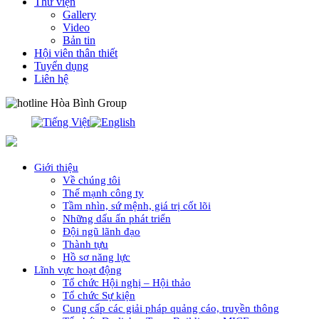
Thư viện
Gallery
Video
Bản tin
Hội viên thân thiết
Tuyển dụng
Liên hệ
0913.311.911
Giới thiệu
Về chúng tôi
Thế mạnh công ty
Tầm nhìn, sứ mệnh, giá trị cốt lõi
Những dấu ấn phát triển
Đội ngũ lãnh đạo
Thành tựu
Hồ sơ năng lực
Lĩnh vực hoạt động
Tổ chức Hội nghị – Hội thảo
Tổ chức Sự kiện
Cung cấp các giải pháp quảng cáo, truyền thông