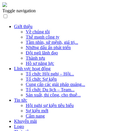
Toggle navigation
Giới thiệu
Về chúng tôi
Thế mạnh công ty
Tầm nhìn, sứ mệnh, giá trị...
Những dấu ấn phát triển
Đội ngũ lãnh đạo
Thành tựu
Hồ sơ năng lực
Lĩnh vực hoạt động
Tổ chức Hội nghị – Hội...
Tổ chức Sự kiện
Cung cấp các giải pháp quảng...
Tổ chức Du lịch – Team...
Sản xuất, thi công, cho thuê...
Tin tức
Hội nghị sự kiện tiêu biểu
Sự kiện mới
Cẩm nang
Khuyến mãi
Logo