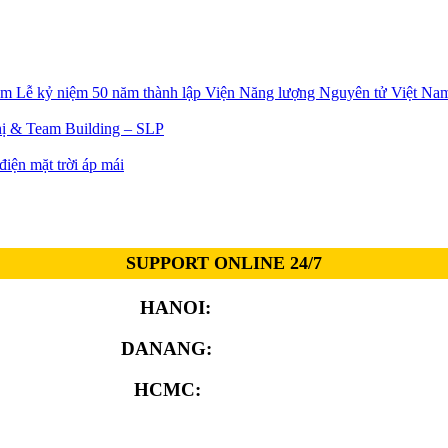
Lễ kỷ niệm 50 năm thành lập Viện Năng lượng Nguyên tử Việt Na
ị & Team Building – SLP
iện mặt trời áp mái
SUPPORT ONLINE 24/7
HANOI:
0913.311.911
DANANG:
0913.929.182
HCMC:
0913.341.911