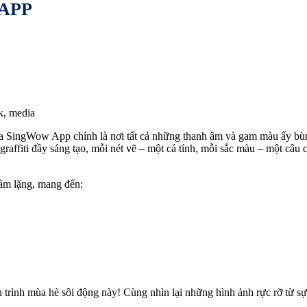
APP
k, media
a SingWow App chính là nơi tất cả những thanh âm và gam màu ấy bù
affiti đầy sáng tạo, mỗi nét vẽ – một cá tính, mỗi sắc màu – một câu 
ầm lặng, mang đến:
nh mùa hè sôi động này! Cùng nhìn lại những hình ảnh rực rỡ từ sự