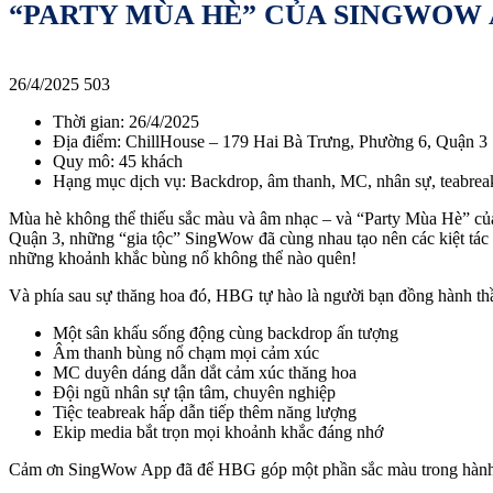
“PARTY MÙA HÈ” CỦA SINGWOW 
26/4/2025
503
Thời gian: 26/4/2025
Địa điểm: ChillHouse – 179 Hai Bà Trưng, Phường 6, Quận 3
Quy mô: 45 khách
Hạng mục dịch vụ: Backdrop, âm thanh, MC, nhân sự, teabrea
Mùa hè không thể thiếu sắc màu và âm nhạc – và “Party Mùa Hè” củ
Quận 3, những “gia tộc” SingWow đã cùng nhau tạo nên các kiệt tác gr
những khoảnh khắc bùng nổ không thể nào quên!
Và phía sau sự thăng hoa đó, HBG tự hào là người bạn đồng hành th
Một sân khấu sống động cùng backdrop ấn tượng
Âm thanh bùng nổ chạm mọi cảm xúc
MC duyên dáng dẫn dắt cảm xúc thăng hoa
Đội ngũ nhân sự tận tâm, chuyên nghiệp
Tiệc teabreak hấp dẫn tiếp thêm năng lượng
Ekip media bắt trọn mọi khoảnh khắc đáng nhớ
Cảm ơn SingWow App đã để HBG góp một phần sắc màu trong hành trì