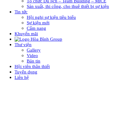
Tổ chức Du lịch – Team Building – MICE
Sản xuất, thi công, cho thuê thiết bị sự kiện
Tin tức
Hội nghị sự kiện tiêu biểu
Sự kiện mới
Cẩm nang
Khuyến mãi
Thư viện
Gallery
Video
Bản tin
Hội viên thân thiết
Tuyển dụng
Liên hệ