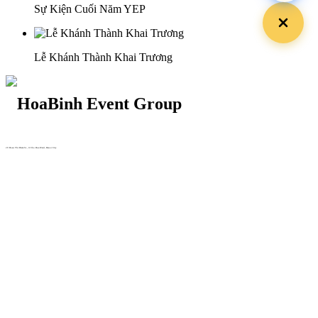
Sự Kiện Cuối Năm YEP
Lễ Khánh Thành Khai Trương
29 Doan Thi Diem St., O Cho Dua Ward, Hanoi City
(+84) 913 311 911 -
(+84) 939 311 911
217 Tran Phu St., Hai Chau Ward, Da Nang City
info@hoabinh-group.com
05 Hoa Cau St., Cau Kieu Ward, Ho Chi Minh City
www.hoabinh-group.com
Profile Hội nghị khoa học Y
tế