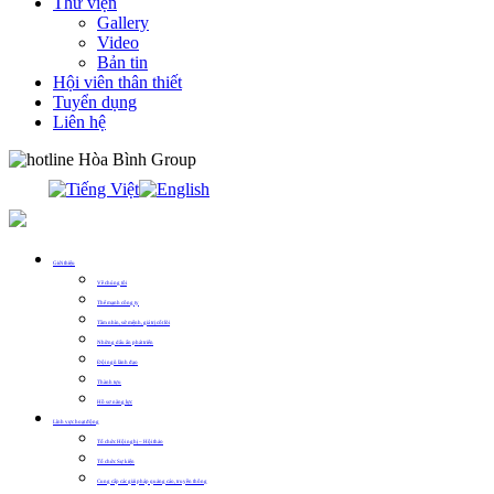
Thư viện
Gallery
Video
Bản tin
Hội viên thân thiết
Tuyển dụng
Liên hệ
0913.311.911
Giới thiệu
Về chúng tôi
Thế mạnh công ty
Tầm nhìn, sứ mệnh, giá trị cốt lõi
Những dấu ấn phát triển
Đội ngũ lãnh đạo
Thành tựu
Hồ sơ năng lực
Lĩnh vực hoạt động
Tổ chức Hội nghị – Hội thảo
Tổ chức Sự kiện
Cung cấp các giải pháp quảng cáo, truyền thông