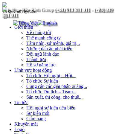
(+84) 913 311 911
-
(+84) 939
Toggle navigation
311 911
Giới thiệu
Về chúng tôi
Thế mạnh công ty
Tầm nhìn, sứ mệnh, giá trị...
Những dấu ấn phát triển
Đội ngũ lãnh đạo
Thành tựu
Hồ sơ năng lực
Lĩnh vực hoạt động
Tổ chức Hội nghị – Hội...
Tổ chức Sự kiện
Cung cấp các giải pháp quảng...
Tổ chức Du lịch – Team...
Sản xuất, thi công, cho thuê...
Tin tức
Hội nghị sự kiện tiêu biểu
Sự kiện mới
Cẩm nang
Khuyến mãi
Logo