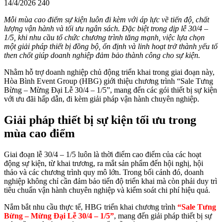
14/4/2026
240
Mỗi mùa cao điểm sự kiện luôn đi kèm với áp lực về tiến độ, chất
lượng vận hành và tối ưu ngân sách. Đặc biệt trong dịp lễ 30/4 –
1/5, khi nhu cầu tổ chức chương trình tăng mạnh, việc lựa chọn
một giải pháp thiết bị đồng bộ, ổn định và linh hoạt trở thành yếu tố
then chốt giúp doanh nghiệp đảm bảo thành công cho sự kiện.
Nhằm hỗ trợ doanh nghiệp chủ động triển khai trong giai đoạn này,
Hòa Bình Event Group (HBG) giới thiệu chương trình “Sale Tưng
Bừng – Mừng Đại Lễ 30/4 – 1/5”, mang đến các gói thiết bị sự kiện
với ưu đãi hấp dẫn, đi kèm giải pháp vận hành chuyên nghiệp.
Giải pháp thiết bị sự kiện tối ưu trong
mùa cao điểm
Giai đoạn lễ 30/4 – 1/5 luôn là thời điểm cao điểm của các hoạt
động sự kiện, từ khai trương, ra mắt sản phẩm đến hội nghị, hội
thảo và các chương trình quy mô lớn. Trong bối cảnh đó, doanh
nghiệp không chỉ cần đảm bảo tiến độ triển khai mà còn phải duy trì
tiêu chuẩn vận hành chuyên nghiệp và kiểm soát chi phí hiệu quả.
Nắm bắt nhu cầu thực tế, HBG triển khai chương trình
“Sale Tưng
Bừng – Mừng Đại Lễ 30/4 – 1/5”
, mang đến giải pháp thiết bị sự