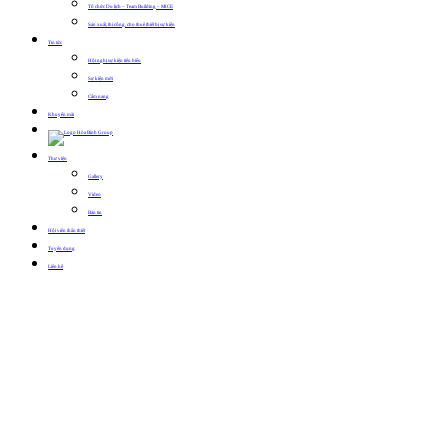
Tổ chức Du lịch – Team Building – MICE
Sản xuất, thi công, cho thuê thiết bị sự kiện
Tin tức
Hội nghị sự kiện tiêu biểu
Sự kiện mới
Cẩm nang
Khuyến mãi
Thư viện
Gallery
Video
Bản tin
Hội viên thân thiết
Tuyển dụng
Liên hệ