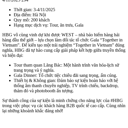
Thời gian: 3-4/11/2025
Địa điểm: Hà Nội
Quy mô: 200 khách
Hạng mục dịch vụ: Tour, ăn trưa, Gala
HBG vô cùng vinh dự khi được WEST – nhà bảo hiểm hàng hải
hàng đầu thế giới – lựa chọn làm đối tác tổ chức Gala “Together in
Vietnam”. Để kiến tạo một trải nghiệm “Together in Vietnam” đúng
nghĩa, HBG đã tự hào cung cấp giải pháp kết hợp giữa truyền thống
và hiện đại:
Tour tham quan Lăng Bác: Một hành trình văn hóa-lịch sử
trang trọng và ý nghĩa.
Gala Dinner: Tổ chức tiệc chiêu đãi sang trọng, ấm cúng.
Thiết bị & Không gian: Đảm bảo sự kiện hoàn hảo với hệ
thống âm thanh chuyên nghiệp, TV trình chiếu, backdrop,
thảm đỏ và photobooth ấn tượng.
Sự thành công của sự kiện là minh chứng cho năng lực của #HBG
trong việc phục vụ các khách hàng B2B quốc tế cao cấp. Cùng nhìn
lại những khoảnh khắc đáng nhớ!