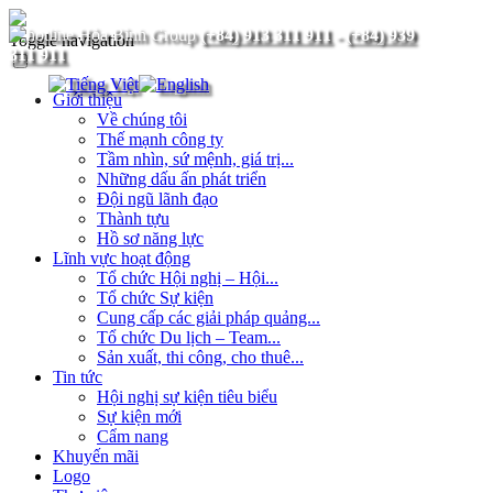
(+84) 913 311 911
-
(+84) 939
Toggle navigation
311 911
Giới thiệu
Về chúng tôi
Thế mạnh công ty
Tầm nhìn, sứ mệnh, giá trị...
Những dấu ấn phát triển
Đội ngũ lãnh đạo
Thành tựu
Hồ sơ năng lực
Lĩnh vực hoạt động
Tổ chức Hội nghị – Hội...
Tổ chức Sự kiện
Cung cấp các giải pháp quảng...
Tổ chức Du lịch – Team...
Sản xuất, thi công, cho thuê...
Tin tức
Hội nghị sự kiện tiêu biểu
Sự kiện mới
Cẩm nang
Khuyến mãi
Logo