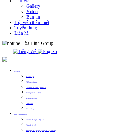
Thư viện
Gallery
Video
Bản tin
Hội viên thân thiết
Tuyển dụng
Liên hệ
0913.311.911
Giới thiệu
Về chúng tôi
Thế mạnh công ty
Tầm nhìn, sứ mệnh, giá trị cốt lõi
Những dấu ấn phát triển
Đội ngũ lãnh đạo
Thành tựu
Hồ sơ năng lực
Lĩnh vực hoạt động
Tổ chức Hội nghị – Hội thảo
Tổ chức Sự kiện
Cung cấp các giải pháp quảng cáo, truyền thông