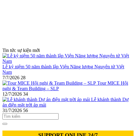
Tin tức sự kiện mới
Lễ kỷ niệm 50 năm thành lập Viện Năng lượng Nguyên tử Việt
Nam
7/7/2026
28
Tour MICE Hội
nghị & Team Building – SLP
12/7/2026
34
Lễ khánh thành Dự
án điện mặt trời áp mái
31/7/2026
56
SUPPORT ONLINE 24/7