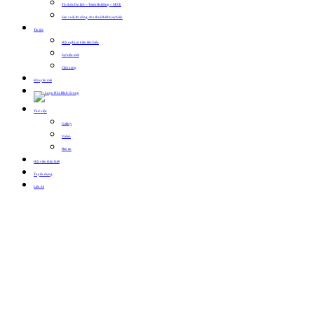
Tổ chức Du lịch – Team Building – MICE
Sản xuất, thi công, cho thuê thiết bị sự kiện
Tin tức
Hội nghị sự kiện tiêu biểu
Sự kiện mới
Cẩm nang
Khuyến mãi
Thư viện
Gallery
Video
Bản tin
Hội viên thân thiết
Tuyển dụng
Liên hệ