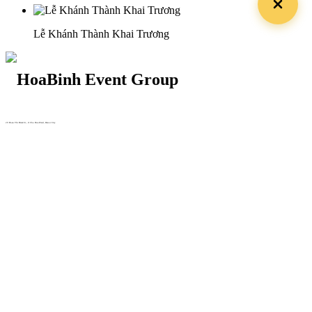
Lễ Khánh Thành Khai Trương
29 Doan Thi Diem St., O Cho Dua Ward, Hanoi City
(+84) 913 311 911 -
(+84) 939 311 911
217 Tran Phu St., Hai Chau Ward, Da Nang City
info@hoabinh-group.com
05 Hoa Cau St., Cau Kieu Ward, Ho Chi Minh City
www.hoabinh-group.com
Profile Hội nghị khoa học Y
tế
Giải pháp Quảng cáo, Truyền thông
Hội viên thân thiết