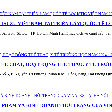
SUZU VIỆT NAM TẠI TRIỂN LÃM QUỐC TẾ LOG
ị Sài Gòn (SECC), TP. Hồ Chí Minh Hạng mục dịch vụ cung cấp: trang t
THỂ CHẤT, HOẠT ĐỘNG THỂ THAO, Y TẾ TRƯỜN
3 – Số 5, P. Nguyễn Tri Phương, Minh Khai, Hồng Bàng, Hải Phòng Qu
PHẨM VÀ KINH DOANH THỜI TRANG CỦA VIN