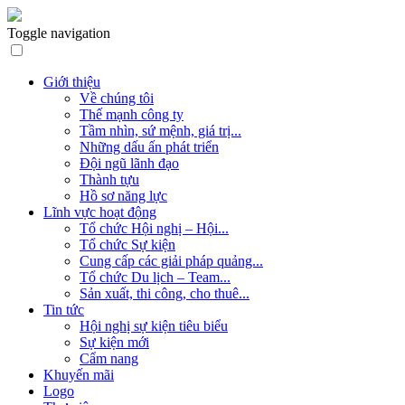
Toggle navigation
Giới thiệu
Về chúng tôi
Thế mạnh công ty
Tầm nhìn, sứ mệnh, giá trị...
Những dấu ấn phát triển
Đội ngũ lãnh đạo
Thành tựu
Hồ sơ năng lực
Lĩnh vực hoạt động
Tổ chức Hội nghị – Hội...
Tổ chức Sự kiện
Cung cấp các giải pháp quảng...
Tổ chức Du lịch – Team...
Sản xuất, thi công, cho thuê...
Tin tức
Hội nghị sự kiện tiêu biểu
Sự kiện mới
Cẩm nang
Khuyến mãi
Logo