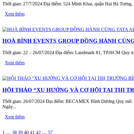
Thời gian: 27/7/2024 Địa điểm: 524 Minh Khai, quận Hai Bà Trưng,
Xem thêm
HOÀ BÌNH EVENTS GROUP ĐỒNG HÀNH CÙNG 
Thời gian: 22 – 26/07/2024 Địa điểm: Landmark 81, TP.HCM Quy mô: 
Xem thêm
HỘI THẢO “XU HƯỚNG VÀ CƠ HỘI TẠI THỊ 
Thời gian: 26/07/2024 Địa điểm: BECAMEX Bình Dương Quy mô: 150 k
Ngày...
Xem thêm
1
…
38
39
40
41
42
…
57