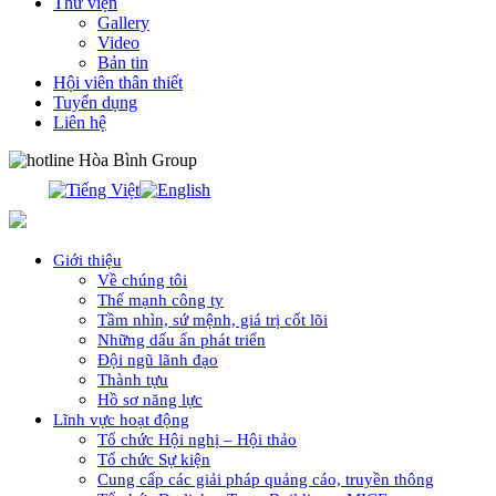
Thư viện
Gallery
Video
Bản tin
Hội viên thân thiết
Tuyển dụng
Liên hệ
0913.311.911
Giới thiệu
Về chúng tôi
Thế mạnh công ty
Tầm nhìn, sứ mệnh, giá trị cốt lõi
Những dấu ấn phát triển
Đội ngũ lãnh đạo
Thành tựu
Hồ sơ năng lực
Lĩnh vực hoạt động
Tổ chức Hội nghị – Hội thảo
Tổ chức Sự kiện
Cung cấp các giải pháp quảng cáo, truyền thông