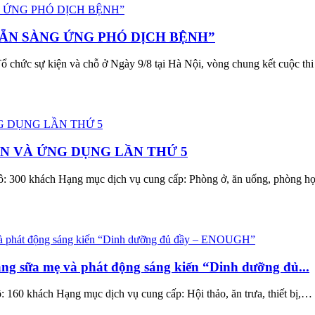
SẴN SÀNG ỨNG PHÓ DỊCH BỆNH”
 chức sự kiện và chỗ ở Ngày 9/8 tại Hà Nội, vòng chung kết cuộc thi 
ẾN VÀ ỨNG DỤNG LẦN THỨ 5
300 khách Hạng mục dịch vụ cung cấp: Phòng ở, ăn uống, phòng họp, ga
ng sữa mẹ và phát động sáng kiến “Dinh dưỡng đủ...
160 khách Hạng mục dịch vụ cung cấp: Hội thảo, ăn trưa, thiết bị,… 