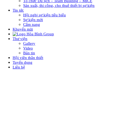
Tổ chức Du lịch – Team Building – MICE
Sản xuất, thi công, cho thuê thiết bị sự kiện
Tin tức
Hội nghị sự kiện tiêu biểu
Sự kiện mới
Cẩm nang
Khuyến mãi
Thư viện
Gallery
Video
Bản tin
Hội viên thân thiết
Tuyển dụng
Liên hệ