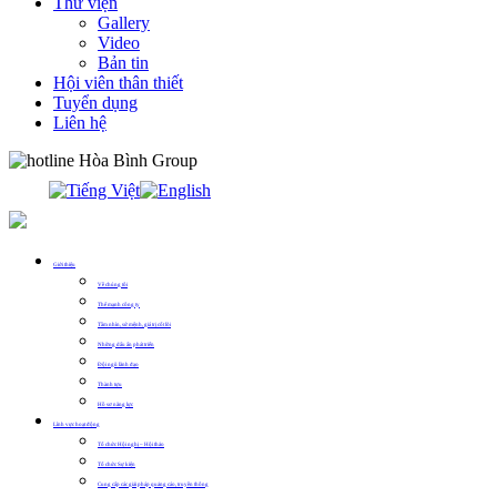
Thư viện
Gallery
Video
Bản tin
Hội viên thân thiết
Tuyển dụng
Liên hệ
0913.311.911
Giới thiệu
Về chúng tôi
Thế mạnh công ty
Tầm nhìn, sứ mệnh, giá trị cốt lõi
Những dấu ấn phát triển
Đội ngũ lãnh đạo
Thành tựu
Hồ sơ năng lực
Lĩnh vực hoạt động
Tổ chức Hội nghị – Hội thảo
Tổ chức Sự kiện
Cung cấp các giải pháp quảng cáo, truyền thông