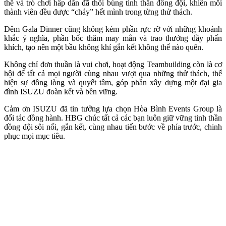
thể và trò chơi hấp dẫn đã thổi bùng tinh thần đồng đội, khiến mỗi
thành viên đều được “cháy” hết mình trong từng thử thách.
Đêm Gala Dinner cũng không kém phần rực rỡ với những khoảnh
khắc ý nghĩa, phần bốc thăm may mắn và trao thưởng đầy phấn
khích, tạo nên một bầu không khí gắn kết không thể nào quên.
Không chỉ đơn thuần là vui chơi, hoạt động Teambuilding còn là cơ
hội để tất cả mọi người cùng nhau vượt qua những thử thách, thể
hiện sự đồng lòng và quyết tâm, góp phần xây dựng một đại gia
đình ISUZU đoàn kết và bền vững.
Cảm ơn ISUZU đã tin tưởng lựa chọn Hòa Bình Events Group là
đối tác đồng hành. HBG chúc tất cả các bạn luôn giữ vững tinh thần
đồng đội sôi nổi, gắn kết, cùng nhau tiến bước về phía trước, chinh
phục mọi mục tiêu.