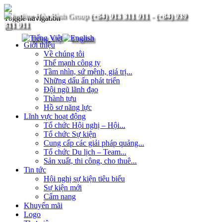
(+84) 913 311 911
-
(+84) 939
Toggle navigation
311 911
Giới thiệu
Về chúng tôi
Thế mạnh công ty
Tầm nhìn, sứ mệnh, giá trị...
Những dấu ấn phát triển
Đội ngũ lãnh đạo
Thành tựu
Hồ sơ năng lực
Lĩnh vực hoạt động
Tổ chức Hội nghị – Hội...
Tổ chức Sự kiện
Cung cấp các giải pháp quảng...
Tổ chức Du lịch – Team...
Sản xuất, thi công, cho thuê...
Tin tức
Hội nghị sự kiện tiêu biểu
Sự kiện mới
Cẩm nang
Khuyến mãi
Logo