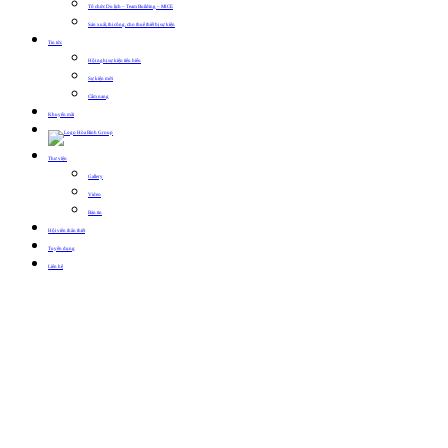
Tổ chức Du lịch – Team Building – MICE
Sản xuất, thi công, cho thuê thiết bị sự kiện
Tin tức
Hội nghị sự kiện tiêu biểu
Sự kiện mới
Cẩm nang
Khuyến mãi
Thư viện
Gallery
Video
Bản tin
Hội viên thân thiết
Tuyển dụng
Liên hệ