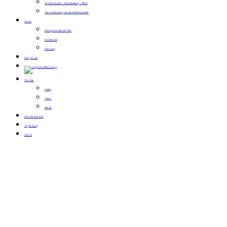
Tổ chức Du lịch – Team Building – MICE
Sản xuất, thi công, cho thuê thiết bị sự kiện
Tin tức
Hội nghị sự kiện tiêu biểu
Sự kiện mới
Cẩm nang
Khuyến mãi
Thư viện
Gallery
Video
Bản tin
Hội viên thân thiết
Tuyển dụng
Liên hệ