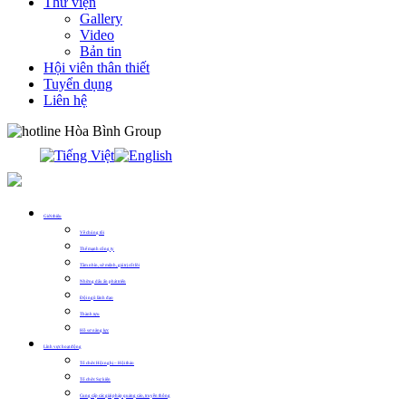
Thư viện
Gallery
Video
Bản tin
Hội viên thân thiết
Tuyển dụng
Liên hệ
0913.311.911
Giới thiệu
Về chúng tôi
Thế mạnh công ty
Tầm nhìn, sứ mệnh, giá trị cốt lõi
Những dấu ấn phát triển
Đội ngũ lãnh đạo
Thành tựu
Hồ sơ năng lực
Lĩnh vực hoạt động
Tổ chức Hội nghị – Hội thảo
Tổ chức Sự kiện
Cung cấp các giải pháp quảng cáo, truyền thông