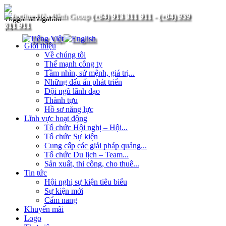
(+84) 913 311 911
-
(+84) 939
Toggle navigation
311 911
Giới thiệu
Về chúng tôi
Thế mạnh công ty
Tầm nhìn, sứ mệnh, giá trị...
Những dấu ấn phát triển
Đội ngũ lãnh đạo
Thành tựu
Hồ sơ năng lực
Lĩnh vực hoạt động
Tổ chức Hội nghị – Hội...
Tổ chức Sự kiện
Cung cấp các giải pháp quảng...
Tổ chức Du lịch – Team...
Sản xuất, thi công, cho thuê...
Tin tức
Hội nghị sự kiện tiêu biểu
Sự kiện mới
Cẩm nang
Khuyến mãi
Logo