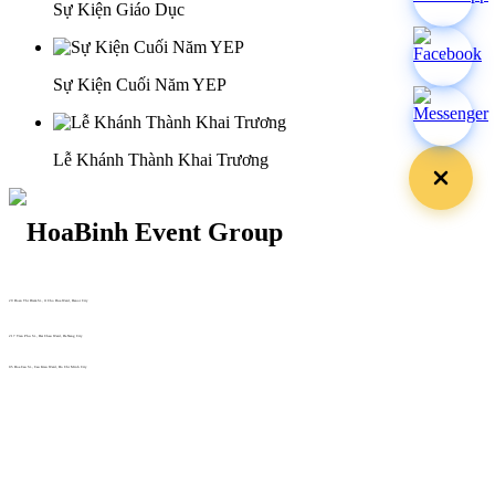
Sự Kiện Giáo Dục
Sự Kiện Cuối Năm YEP
Lễ Khánh Thành Khai Trương
29 Doan Thi Diem St., O Cho Dua Ward, Hanoi City
(+84) 913 311 911 -
(+84) 939 311 911
217 Tran Phu St., Hai Chau Ward, Da Nang City
info@hoabinh-group.com
05 Hoa Cau St., Cau Kieu Ward, Ho Chi Minh City
www.hoabinh-group.com
Profile Hội nghị khoa học Y
tế