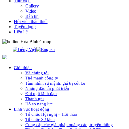
Thư viện
Gallery
Video
Bản tin
Hội viên thân thiết
Tuyển dụng
Liên hệ
0913.311.911
Giới thiệu
Về chúng tôi
Thế mạnh công ty
Tầm nhìn, sứ mệnh, giá trị cốt lõi
Những dấu ấn phát triển
Đội ngũ lãnh đạo
Thành tựu
Hồ sơ năng lực
Lĩnh vực hoạt động
Tổ chức Hội nghị – Hội thảo
Tổ chức Sự kiện
Cung cấp các giải pháp quảng cáo, truyền thông