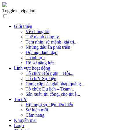
Toggle navigation
Giới thiệu
Về chúng tôi
Thế mạnh công ty
Tầm nhìn, sứ mệnh, giá trị...
Những dấu ấn phát triển
Đội ngũ lãnh đạo
Thành tựu
Hồ sơ năng lực
Lĩnh vực hoạt động
Tổ chức Hội nghị – Hội...
Tổ chức Sự kiện
Cung cấp các giải pháp quảng...
Tổ chức Du lịch – Team...
Sản xuất, thi công, cho thuê...
Tin tức
Hội nghị sự kiện tiêu biểu
Sự kiện mới
Cẩm nang
Khuyến mãi
Logo