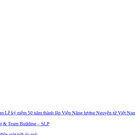
Lễ kỷ niệm 50 năm thành lập Viện Năng lượng Nguyên tử Việt Na
ị & Team Building – SLP
iện mặt trời áp mái