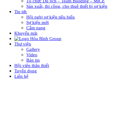
Tổ chức Du lịch – Team Building – MICE
Sản xuất, thi công, cho thuê thiết bị sự kiện
Tin tức
Hội nghị sự kiện tiêu biểu
Sự kiện mới
Cẩm nang
Khuyến mãi
Thư viện
Gallery
Video
Bản tin
Hội viên thân thiết
Tuyển dụng
Liên hệ