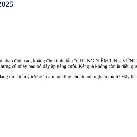
025
thể thao đỉnh cao, khẳng định tinh thần “CHUNG NIỀM TIN – VỮNG 
những cú nhảy bao bố đầy ắp tiếng cười. Kết quả không còn là điều quan
g tìm kiếm ý tưởng Team building cho doanh nghiệp mình? Hãy liên h