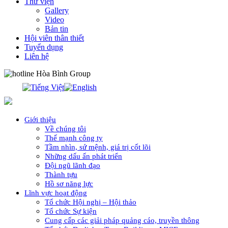
Thư viện
Gallery
Video
Bản tin
Hội viên thân thiết
Tuyển dụng
Liên hệ
0913.311.911
Giới thiệu
Về chúng tôi
Thế mạnh công ty
Tầm nhìn, sứ mệnh, giá trị cốt lõi
Những dấu ấn phát triển
Đội ngũ lãnh đạo
Thành tựu
Hồ sơ năng lực
Lĩnh vực hoạt động
Tổ chức Hội nghị – Hội thảo
Tổ chức Sự kiện
Cung cấp các giải pháp quảng cáo, truyền thông