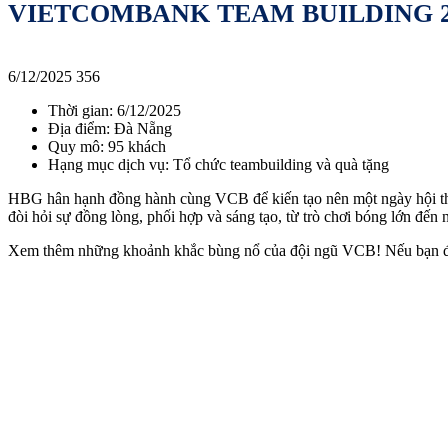
VIETCOMBANK TEAM BUILDING 2
6/12/2025
356
Thời gian: 6/12/2025
Địa điểm: Đà Nẵng
Quy mô: 95 khách
Hạng mục dịch vụ: Tổ chức teambuilding và quà tặng
HBG hân hạnh đồng hành cùng VCB để kiến tạo nên một ngày hội 
đòi hỏi sự đồng lòng, phối hợp và sáng tạo, từ trò chơi bóng lớn đến 
Xem thêm những khoảnh khắc bùng nổ của đội ngũ VCB! Nếu bạn đan