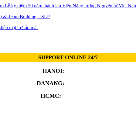
Lễ kỷ niệm 50 năm thành lập Viện Năng lượng Nguyên tử Việt Na
ị & Team Building – SLP
iện mặt trời áp mái
SUPPORT ONLINE 24/7
HANOI:
0913.311.911
DANANG:
0913.929.182
HCMC:
0913.341.911