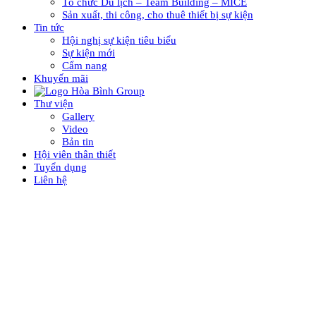
Tổ chức Du lịch – Team Building – MICE
Sản xuất, thi công, cho thuê thiết bị sự kiện
Tin tức
Hội nghị sự kiện tiêu biểu
Sự kiện mới
Cẩm nang
Khuyến mãi
Thư viện
Gallery
Video
Bản tin
Hội viên thân thiết
Tuyển dụng
Liên hệ