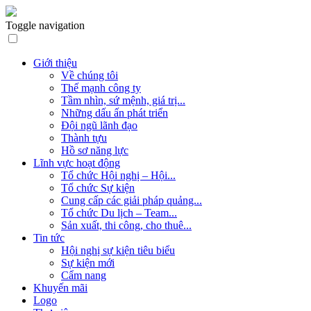
Toggle navigation
Giới thiệu
Về chúng tôi
Thế mạnh công ty
Tầm nhìn, sứ mệnh, giá trị...
Những dấu ấn phát triển
Đội ngũ lãnh đạo
Thành tựu
Hồ sơ năng lực
Lĩnh vực hoạt động
Tổ chức Hội nghị – Hội...
Tổ chức Sự kiện
Cung cấp các giải pháp quảng...
Tổ chức Du lịch – Team...
Sản xuất, thi công, cho thuê...
Tin tức
Hội nghị sự kiện tiêu biểu
Sự kiện mới
Cẩm nang
Khuyến mãi
Logo