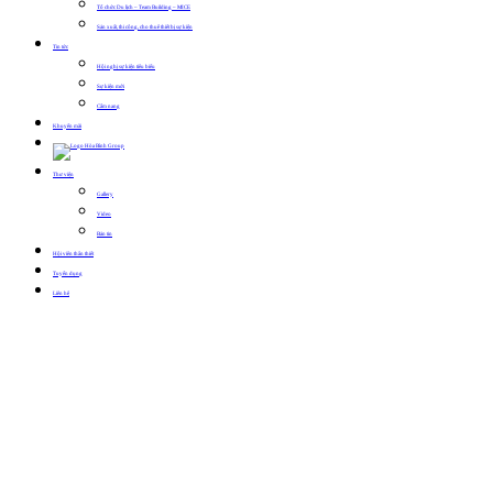
Tổ chức Du lịch – Team Building – MICE
Sản xuất, thi công, cho thuê thiết bị sự kiện
Tin tức
Hội nghị sự kiện tiêu biểu
Sự kiện mới
Cẩm nang
Khuyến mãi
Thư viện
Gallery
Video
Bản tin
Hội viên thân thiết
Tuyển dụng
Liên hệ