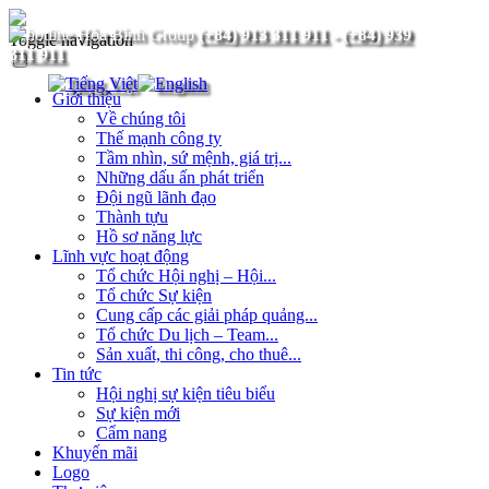
(+84) 913 311 911
-
(+84) 939
Toggle navigation
311 911
Giới thiệu
Về chúng tôi
Thế mạnh công ty
Tầm nhìn, sứ mệnh, giá trị...
Những dấu ấn phát triển
Đội ngũ lãnh đạo
Thành tựu
Hồ sơ năng lực
Lĩnh vực hoạt động
Tổ chức Hội nghị – Hội...
Tổ chức Sự kiện
Cung cấp các giải pháp quảng...
Tổ chức Du lịch – Team...
Sản xuất, thi công, cho thuê...
Tin tức
Hội nghị sự kiện tiêu biểu
Sự kiện mới
Cẩm nang
Khuyến mãi
Logo