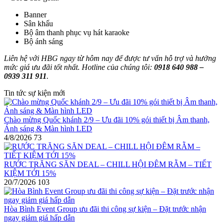
Banner
Sân khấu
Bộ âm thanh phục vụ hát karaoke
Bộ ánh sáng
Liên hệ với HBG ngay từ hôm nay để được tư vấn hỗ trợ và hưởng
mức giá ưu đãi tốt nhất. Hotline của chúng tôi:
0918 640 988 –
0939 311 911
.
Tin tức sự kiện mới
Chào mừng Quốc khánh 2/9 – Ưu đãi 10% gói thiết bị Âm thanh,
Ánh sáng & Màn hình LED
4/8/2026
73
RƯỚC TRĂNG SĂN DEAL – CHILL HỘI ĐÊM RẰM – TIẾT
KIỆM TỚI 15%
20/7/2026
103
Hòa Bình Event Group ưu đãi thi công sự kiện – Đặt trước nhận
ngay giảm giá hấp dẫn