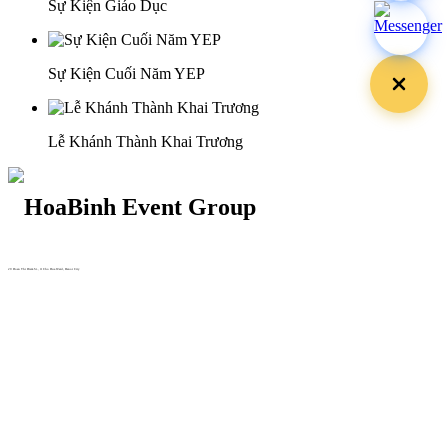
Sự Kiện Giáo Dục
Sự Kiện Cuối Năm YEP
Lễ Khánh Thành Khai Trương
29 Doan Thi Diem St., O Cho Dua Ward, Hanoi City
(+84) 913 311 911 -
(+84) 939 311 911
217 Tran Phu St., Hai Chau Ward, Da Nang City
info@hoabinh-group.com
05 Hoa Cau St., Cau Kieu Ward, Ho Chi Minh City
www.hoabinh-group.com
Profile Hội nghị khoa học Y
tế