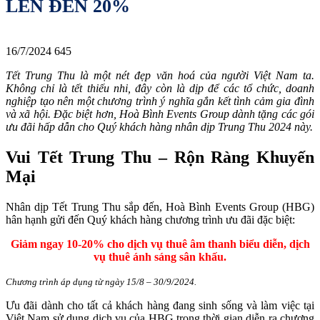
LÊN ĐẾN 20%
16/7/2024
645
Tết Trung Thu là một nét đẹp văn hoá của người Việt Nam ta.
Không chỉ là tết thiếu nhi, đây còn là dịp để các tổ chức, doanh
nghiệp tạo nên một chương trình ý nghĩa gắn kết tình cảm gia đình
và xã hội. Đặc biệt hơn, Hoà Bình Events Group dành tặng các gói
ưu đãi hấp dẫn cho Quý khách hàng nhân dịp Trung Thu 2024 này.
Vui Tết Trung Thu – Rộn Ràng Khuyến
Mại
Nhân dịp Tết Trung Thu sắp đến, Hoà Bình Events Group (HBG)
hân hạnh gửi đến Quý khách hàng chương trình ưu đãi đặc biệt:
Giảm ngay 10-20% cho dịch vụ thuê âm thanh biểu diễn, dịch
vụ thuê ánh sáng sân khấu.
Chương trình áp dụng từ ngày 15/8 – 30/9/2024.
Ưu đãi dành cho tất cả khách hàng đang sinh sống và làm việc tại
Việt Nam sử dụng dịch vụ của HBG trong thời gian diễn ra chương