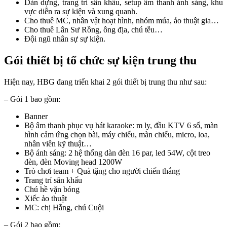
Dàn dựng, trang trí sân khấu, setup âm thanh ánh sáng, khu
vực diễn ra sự kiện và xung quanh.
Cho thuê MC, nhân vật hoạt hình, nhóm múa, ảo thuật gia…
Cho thuê Lân Sư Rồng, ông địa, chú tễu…
Đội ngũ nhân sự sự kiện.
Gói thiết bị tổ chức sự kiện trung thu
Hiện nay, HBG đang triển khai 2 gói thiết bị trung thu như sau:
– Gói 1 bao gồm:
Banner
Bộ âm thanh phục vụ hát karaoke: m ly, đầu KTV 6 số, màn
hình cảm ứng chọn bài, máy chiếu, màn chiếu, micro, loa,
nhân viên kỹ thuật…
Bộ ánh sáng: 2 hệ thống dàn đèn 16 par, led 54W, cột treo
đèn, đèn Moving head 1200W
Trò chơi team + Quà tặng cho người chiến thắng
Trang trí sân khấu
Chú hề vặn bóng
Xiếc ảo thuật
MC: chị Hằng, chú Cuội
– Gói 2 bao gồm: