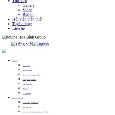
Thư viện
Gallery
Video
Bản tin
Hội viên thân thiết
Tuyển dụng
Liên hệ
0913.311.911
Giới thiệu
Về chúng tôi
Thế mạnh công ty
Tầm nhìn, sứ mệnh, giá trị cốt lõi
Những dấu ấn phát triển
Đội ngũ lãnh đạo
Thành tựu
Hồ sơ năng lực
Lĩnh vực hoạt động
Tổ chức Hội nghị – Hội thảo
Tổ chức Sự kiện
Cung cấp các giải pháp quảng cáo, truyền thông