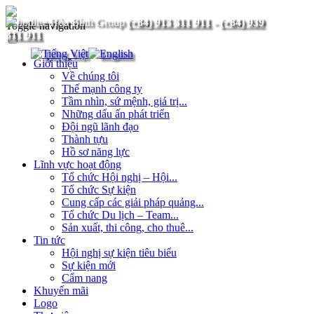
(+84) 913 311 911
-
(+84) 939
Toggle navigation
311 911
Giới thiệu
Về chúng tôi
Thế mạnh công ty
Tầm nhìn, sứ mệnh, giá trị...
Những dấu ấn phát triển
Đội ngũ lãnh đạo
Thành tựu
Hồ sơ năng lực
Lĩnh vực hoạt động
Tổ chức Hội nghị – Hội...
Tổ chức Sự kiện
Cung cấp các giải pháp quảng...
Tổ chức Du lịch – Team...
Sản xuất, thi công, cho thuê...
Tin tức
Hội nghị sự kiện tiêu biểu
Sự kiện mới
Cẩm nang
Khuyến mãi
Logo