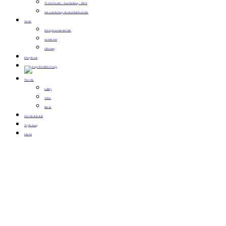
Tổ chức Du lịch – Team Building – MICE
Sản xuất, thi công, cho thuê thiết bị sự kiện
Tin tức
Hội nghị sự kiện tiêu biểu
Sự kiện mới
Cẩm nang
Khuyến mãi
Thư viện
Gallery
Video
Bản tin
Hội viên thân thiết
Tuyển dụng
Liên hệ