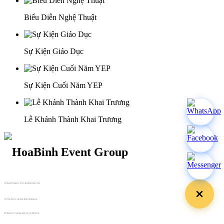
Biểu Diễn Nghệ Thuật
Sự Kiện Giáo Dục
Sự Kiện Cuối Năm YEP
Lễ Khánh Thành Khai Trương
29 Doan Thi Diem St., O Cho Dua Ward, Hanoi City
(+84) 913 311 911 -
(+84) 939 311 911
217 Tran Phu St., Hai Chau Ward, Da Nang City
info@hoabinh-group.com
05 Hoa Cau St., Cau Kieu Ward, Ho Chi Minh City
www.hoabinh-group.com