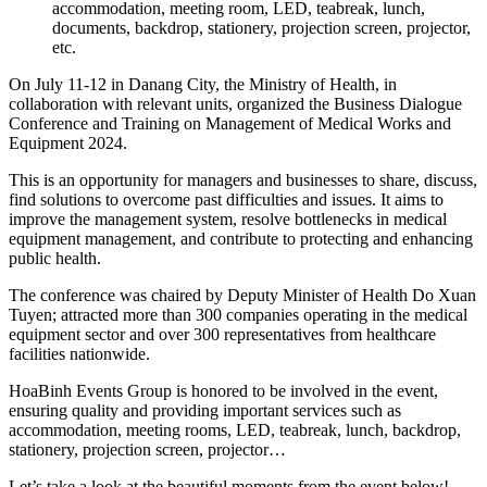
accommodation, meeting room, LED, teabreak, lunch,
documents, backdrop, stationery, projection screen, projector,
etc.
On July 11-12 in Danang City, the Ministry of Health, in
collaboration with relevant units, organized the Business Dialogue
Conference and Training on Management of Medical Works and
Equipment 2024.
This is an opportunity for managers and businesses to share, discuss,
find solutions to overcome past difficulties and issues. It aims to
improve the management system, resolve bottlenecks in medical
equipment management, and contribute to protecting and enhancing
public health.
The conference was chaired by Deputy Minister of Health Do Xuan
Tuyen; attracted more than 300 companies operating in the medical
equipment sector and over 300 representatives from healthcare
facilities nationwide.
HoaBinh Events Group is honored to be involved in the event,
ensuring quality and providing important services such as
accommodation, meeting rooms, LED, teabreak, lunch, backdrop,
stationery, projection screen, projector…
Let’s take a look at the beautiful moments from the event below!