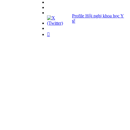
Profile Hội nghị khoa học Y
tế
Giải pháp Quảng cáo, Truyền thông
Hội viên thân thiết
Bản tin
Tuyển dụng
Liên hệ
Giấy phép Lữ hành Quốc tế
Số: 01-512/2017/CDLQGVN-GP LHQT
Giấy phép Kinh doanh Vận tải