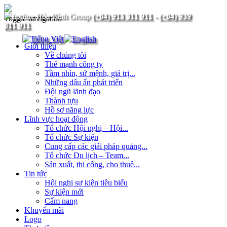
(+84) 913 311 911
-
(+84) 939
Toggle navigation
311 911
Giới thiệu
Về chúng tôi
Thế mạnh công ty
Tầm nhìn, sứ mệnh, giá trị...
Những dấu ấn phát triển
Đội ngũ lãnh đạo
Thành tựu
Hồ sơ năng lực
Lĩnh vực hoạt động
Tổ chức Hội nghị – Hội...
Tổ chức Sự kiện
Cung cấp các giải pháp quảng...
Tổ chức Du lịch – Team...
Sản xuất, thi công, cho thuê...
Tin tức
Hội nghị sự kiện tiêu biểu
Sự kiện mới
Cẩm nang
Khuyến mãi
Logo