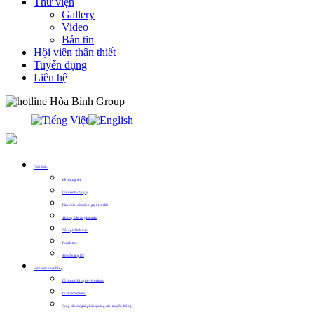
Thư viện
Gallery
Video
Bản tin
Hội viên thân thiết
Tuyển dụng
Liên hệ
0913.311.911
Giới thiệu
Về chúng tôi
Thế mạnh công ty
Tầm nhìn, sứ mệnh, giá trị cốt lõi
Những dấu ấn phát triển
Đội ngũ lãnh đạo
Thành tựu
Hồ sơ năng lực
Lĩnh vực hoạt động
Tổ chức Hội nghị – Hội thảo
Tổ chức Sự kiện
Cung cấp các giải pháp quảng cáo, truyền thông