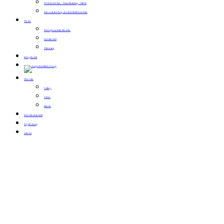
Tổ chức Du lịch – Team Building – MICE
Sản xuất, thi công, cho thuê thiết bị sự kiện
Tin tức
Hội nghị sự kiện tiêu biểu
Sự kiện mới
Cẩm nang
Khuyến mãi
Thư viện
Gallery
Video
Bản tin
Hội viên thân thiết
Tuyển dụng
Liên hệ