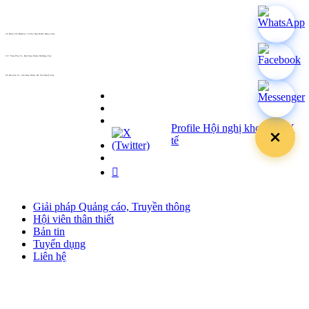
29 Doan Thi Diem St., O Cho Dua Ward, Hanoi City
(+84) 913 311 911 -
(+84) 939 311 911
217 Tran Phu St., Hai Chau Ward, Da Nang City
info@hoabinh-group.com
05 Hoa Cau St., Cau Kieu Ward, Ho Chi Minh City
www.hoabinh-group.com
Profile Hội nghị khoa học Y
tế
Giải pháp Quảng cáo, Truyền thông
Hội viên thân thiết
Bản tin
Tuyển dụng
Liên hệ