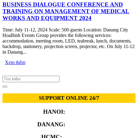
BUSINESS DIALOGUE CONFERENCE AND
TRAINING ON MANAGEMENT OF MEDICAL
WORKS AND EQUIPMENT 2024
Time: July 11-12, 2024 Scale: 500 guests Location: Danang City
HoaBinh Events Group provides the following services:
accommodation, meeting room, LED, teabreak, lunch, documents,
backdrop, stationery, projection screen, projector, etc. On July 11-12
in Danang...
Xem thêm
SUPPORT ONLINE 24/7
HANOI:
0913.311.911
DANANG:
0913.929.182
HCMC:
0913.341.911