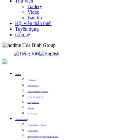
Thư viện
Gallery
Video
Bản tin
Hội viên thân thiết
Tuyển dụng
Liên hệ
0913.311.911
Giới thiệu
Về chúng tôi
Thế mạnh công ty
Tầm nhìn, sứ mệnh, giá trị cốt lõi
Những dấu ấn phát triển
Đội ngũ lãnh đạo
Thành tựu
Hồ sơ năng lực
Lĩnh vực hoạt động
Tổ chức Hội nghị – Hội thảo
Tổ chức Sự kiện
Cung cấp các giải pháp quảng cáo, truyền thông