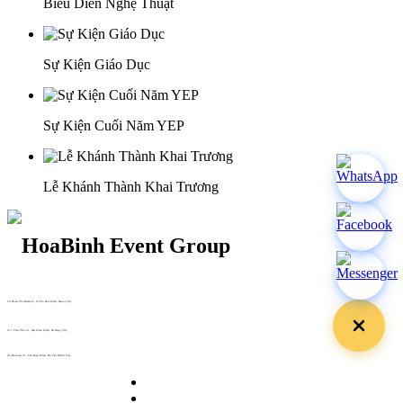
Biểu Diễn Nghệ Thuật
Sự Kiện Giáo Dục
Sự Kiện Cuối Năm YEP
Lễ Khánh Thành Khai Trương
29 Doan Thi Diem St., O Cho Dua Ward, Hanoi City
(+84) 913 311 911 -
(+84) 939 311 911
217 Tran Phu St., Hai Chau Ward, Da Nang City
info@hoabinh-group.com
05 Hoa Cau St., Cau Kieu Ward, Ho Chi Minh City
www.hoabinh-group.com