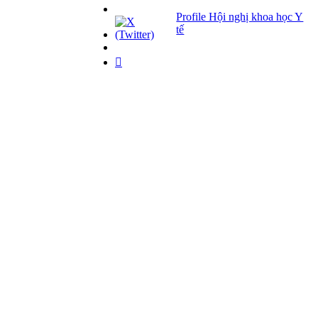
Profile Hội nghị khoa học Y
tế
Giải pháp Quảng cáo, Truyền thông
Hội viên thân thiết
Bản tin
Tuyển dụng
Liên hệ
Giấy phép Lữ hành Quốc tế
Số: 01-512/2017/CDLQGVN-GP LHQT
Giấy phép Kinh doanh Vận tải
Số: 364/GPXDVT