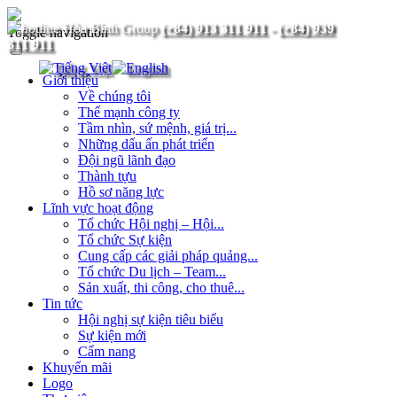
(+84) 913 311 911
-
(+84) 939
Toggle navigation
311 911
Giới thiệu
Về chúng tôi
Thế mạnh công ty
Tầm nhìn, sứ mệnh, giá trị...
Những dấu ấn phát triển
Đội ngũ lãnh đạo
Thành tựu
Hồ sơ năng lực
Lĩnh vực hoạt động
Tổ chức Hội nghị – Hội...
Tổ chức Sự kiện
Cung cấp các giải pháp quảng...
Tổ chức Du lịch – Team...
Sản xuất, thi công, cho thuê...
Tin tức
Hội nghị sự kiện tiêu biểu
Sự kiện mới
Cẩm nang
Khuyến mãi
Logo