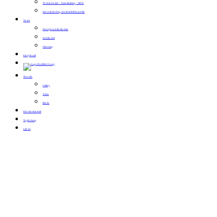
Tổ chức Du lịch – Team Building – MICE
Sản xuất, thi công, cho thuê thiết bị sự kiện
Tin tức
Hội nghị sự kiện tiêu biểu
Sự kiện mới
Cẩm nang
Khuyến mãi
Thư viện
Gallery
Video
Bản tin
Hội viên thân thiết
Tuyển dụng
Liên hệ