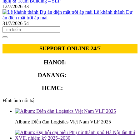
nghị & Team Building – SLP
12/7/2026
33
Lễ khánh thành Dự
án điện mặt trời áp mái
31/7/2026
54
SUPPORT ONLINE 24/7
HANOI:
0913.311.911
DANANG:
0913.929.182
HCMC:
0913.341.911
Hình ảnh nổi bật
Album: Diễn đàn Logistics Việt Nam VLF 2025