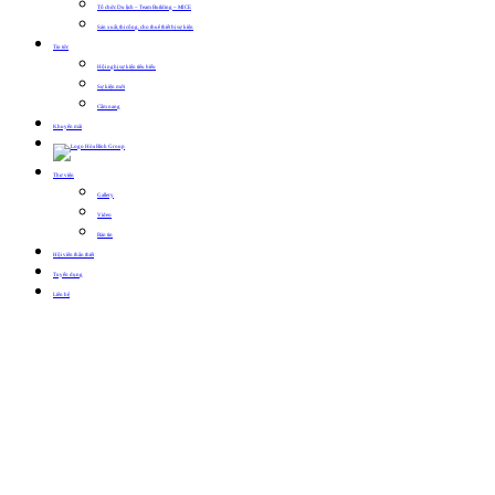
Tổ chức Du lịch – Team Building – MICE
Sản xuất, thi công, cho thuê thiết bị sự kiện
Tin tức
Hội nghị sự kiện tiêu biểu
Sự kiện mới
Cẩm nang
Khuyến mãi
Thư viện
Gallery
Video
Bản tin
Hội viên thân thiết
Tuyển dụng
Liên hệ