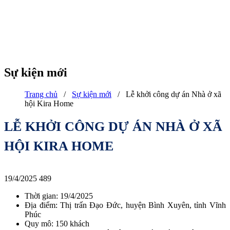
Sự kiện mới
Trang chủ
/
Sự kiện mới
/
Lễ khởi công dự án Nhà ở xã
hội Kira Home
LỄ KHỞI CÔNG DỰ ÁN NHÀ Ở XÃ
HỘI KIRA HOME
19/4/2025
489
Thời gian: 19/4/2025
Địa điểm: Thị trấn Đạo Đức, huyện Bình Xuyên, tỉnh Vĩnh
Phúc
Quy mô: 150 khách