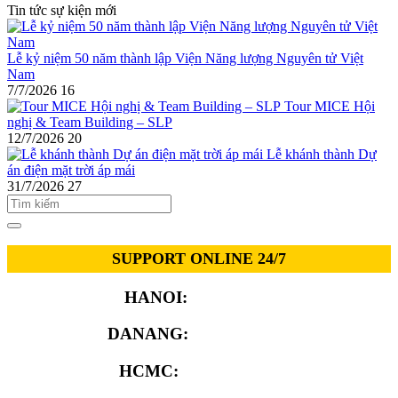
Tin tức sự kiện mới
Lễ kỷ niệm 50 năm thành lập Viện Năng lượng Nguyên tử Việt
Nam
7/7/2026
16
Tour MICE Hội
nghị & Team Building – SLP
12/7/2026
20
Lễ khánh thành Dự
án điện mặt trời áp mái
31/7/2026
27
SUPPORT ONLINE 24/7
HANOI:
0913.311.911
DANANG:
0913.929.182
HCMC:
0913.341.911