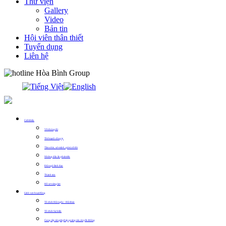
Thư viện
Gallery
Video
Bản tin
Hội viên thân thiết
Tuyển dụng
Liên hệ
0913.311.911
Giới thiệu
Về chúng tôi
Thế mạnh công ty
Tầm nhìn, sứ mệnh, giá trị cốt lõi
Những dấu ấn phát triển
Đội ngũ lãnh đạo
Thành tựu
Hồ sơ năng lực
Lĩnh vực hoạt động
Tổ chức Hội nghị – Hội thảo
Tổ chức Sự kiện
Cung cấp các giải pháp quảng cáo, truyền thông