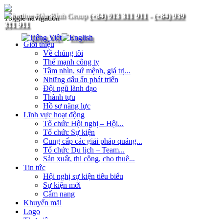
(+84) 913 311 911
-
(+84) 939
Toggle navigation
311 911
Giới thiệu
Về chúng tôi
Thế mạnh công ty
Tầm nhìn, sứ mệnh, giá trị...
Những dấu ấn phát triển
Đội ngũ lãnh đạo
Thành tựu
Hồ sơ năng lực
Lĩnh vực hoạt động
Tổ chức Hội nghị – Hội...
Tổ chức Sự kiện
Cung cấp các giải pháp quảng...
Tổ chức Du lịch – Team...
Sản xuất, thi công, cho thuê...
Tin tức
Hội nghị sự kiện tiêu biểu
Sự kiện mới
Cẩm nang
Khuyến mãi
Logo