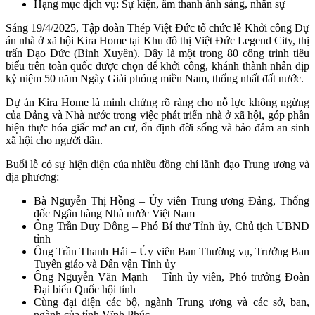
Hạng mục dịch vụ: Sự kiện, âm thanh ánh sáng, nhân sự
Sáng 19/4/2025, Tập đoàn Thép Việt Đức tổ chức lễ Khởi công Dự
án nhà ở xã hội Kira Home tại Khu đô thị Việt Đức Legend City, thị
trấn Đạo Đức (Bình Xuyên). Đây là một trong 80 công trình tiêu
biểu trên toàn quốc được chọn để khởi công, khánh thành nhân dịp
kỷ niệm 50 năm Ngày Giải phóng miền Nam, thống nhất đất nước.
Dự án Kira Home là minh chứng rõ ràng cho nỗ lực không ngừng
của Đảng và Nhà nước trong việc phát triển nhà ở xã hội, góp phần
hiện thực hóa giấc mơ an cư, ổn định đời sống và bảo đảm an sinh
xã hội cho người dân.
Buổi lễ có sự hiện diện của nhiều đồng chí lãnh đạo Trung ương và
địa phương:
Bà Nguyễn Thị Hồng – Ủy viên Trung ương Đảng, Thống
đốc Ngân hàng Nhà nước Việt Nam
Ông Trần Duy Đông – Phó Bí thư Tỉnh ủy, Chủ tịch UBND
tỉnh
Ông Trần Thanh Hải – Ủy viên Ban Thường vụ, Trưởng Ban
Tuyên giáo và Dân vận Tỉnh ủy
Ông Nguyễn Văn Mạnh – Tỉnh ủy viên, Phó trưởng Đoàn
Đại biểu Quốc hội tỉnh
Cùng đại diện các bộ, ngành Trung ương và các sở, ban,
ngành của tỉnh Vĩnh Phúc.