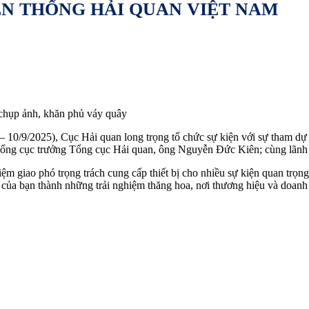
ỀN THỐNG HẢI QUAN VIỆT NAM
chụp ảnh, khăn phủ váy quây
 – 10/9/2025), Cục Hải quan long trọng tổ chức sự kiện với sự tham 
ng cục trưởng Tổng cục Hải quan, ông Nguyễn Đức Kiên; cùng lãnh đ
m giao phó trọng trách cung cấp thiết bị cho nhiều sự kiện quan trọng.
của bạn thành những trải nghiệm thăng hoa, nơi thương hiệu và doanh ng