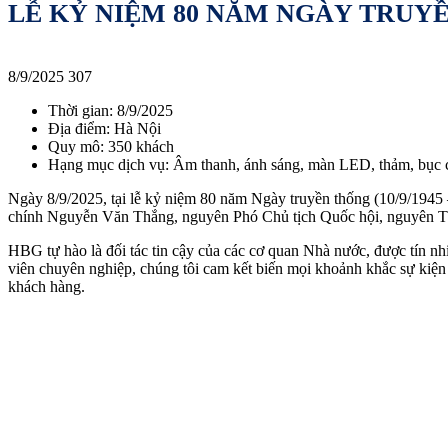
LỄ KỶ NIỆM 80 NĂM NGÀY TRUY
8/9/2025
307
Thời gian: 8/9/2025
Địa điểm: Hà Nội
Quy mô: 350 khách
Hạng mục dịch vụ: Âm thanh, ánh sáng, màn LED, thảm, bục 
Ngày 8/9/2025, tại lễ kỷ niệm 80 năm Ngày truyền thống (10/9/1945
chính Nguyễn Văn Thắng, nguyên Phó Chủ tịch Quốc hội, nguyên Tổ
HBG tự hào là đối tác tin cậy của các cơ quan Nhà nước, được tín nhiệ
viên chuyên nghiệp, chúng tôi cam kết biến mọi khoảnh khắc sự kiện 
khách hàng.