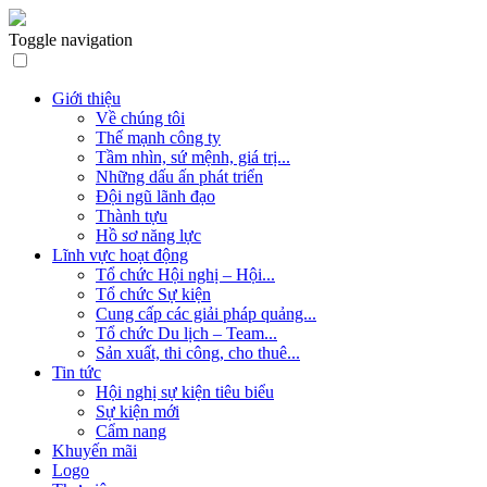
Toggle navigation
Giới thiệu
Về chúng tôi
Thế mạnh công ty
Tầm nhìn, sứ mệnh, giá trị...
Những dấu ấn phát triển
Đội ngũ lãnh đạo
Thành tựu
Hồ sơ năng lực
Lĩnh vực hoạt động
Tổ chức Hội nghị – Hội...
Tổ chức Sự kiện
Cung cấp các giải pháp quảng...
Tổ chức Du lịch – Team...
Sản xuất, thi công, cho thuê...
Tin tức
Hội nghị sự kiện tiêu biểu
Sự kiện mới
Cẩm nang
Khuyến mãi
Logo