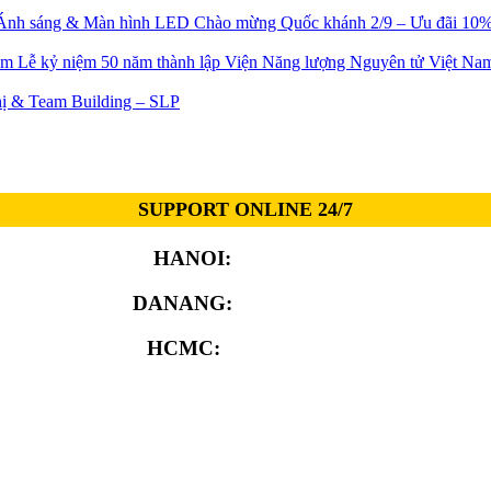
Chào mừng Quốc khánh 2/9 – Ưu đãi 10% 
Lễ kỷ niệm 50 năm thành lập Viện Năng lượng Nguyên tử Việt Na
ị & Team Building – SLP
SUPPORT ONLINE 24/7
HANOI:
0913.311.911
DANANG:
0913.929.182
HCMC:
0913.341.911