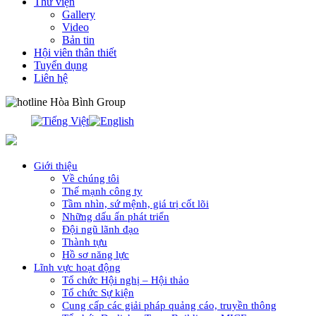
Thư viện
Gallery
Video
Bản tin
Hội viên thân thiết
Tuyển dụng
Liên hệ
0913.311.911
Giới thiệu
Về chúng tôi
Thế mạnh công ty
Tầm nhìn, sứ mệnh, giá trị cốt lõi
Những dấu ấn phát triển
Đội ngũ lãnh đạo
Thành tựu
Hồ sơ năng lực
Lĩnh vực hoạt động
Tổ chức Hội nghị – Hội thảo
Tổ chức Sự kiện
Cung cấp các giải pháp quảng cáo, truyền thông