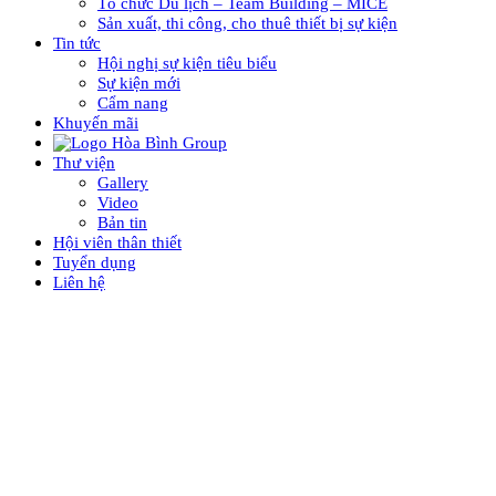
Tổ chức Du lịch – Team Building – MICE
Sản xuất, thi công, cho thuê thiết bị sự kiện
Tin tức
Hội nghị sự kiện tiêu biểu
Sự kiện mới
Cẩm nang
Khuyến mãi
Thư viện
Gallery
Video
Bản tin
Hội viên thân thiết
Tuyển dụng
Liên hệ