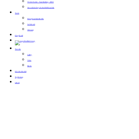
Tổ chức Du lịch – Team Building – MICE
Sản xuất, thi công, cho thuê thiết bị sự kiện
Tin tức
Hội nghị sự kiện tiêu biểu
Sự kiện mới
Cẩm nang
Khuyến mãi
Thư viện
Gallery
Video
Bản tin
Hội viên thân thiết
Tuyển dụng
Liên hệ