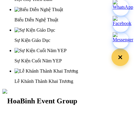
Biểu Diễn Nghệ Thuật
Sự Kiện Giáo Dục
Sự Kiện Cuối Năm YEP
Lễ Khánh Thành Khai Trương
29 Doan Thi Diem St., O Cho Dua Ward, Hanoi City
(+84) 913 311 911 -
(+84) 939 311 911
217 Tran Phu St., Hai Chau Ward, Da Nang City
info@hoabinh-group.com