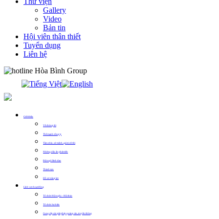
Thư viện
Gallery
Video
Bản tin
Hội viên thân thiết
Tuyển dụng
Liên hệ
0913.311.911
Giới thiệu
Về chúng tôi
Thế mạnh công ty
Tầm nhìn, sứ mệnh, giá trị cốt lõi
Những dấu ấn phát triển
Đội ngũ lãnh đạo
Thành tựu
Hồ sơ năng lực
Lĩnh vực hoạt động
Tổ chức Hội nghị – Hội thảo
Tổ chức Sự kiện
Cung cấp các giải pháp quảng cáo, truyền thông