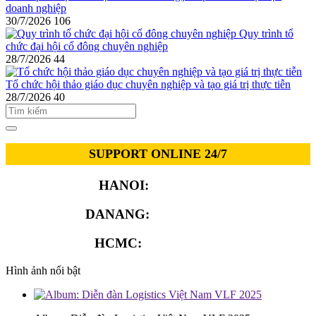
doanh nghiệp
30/7/2026
106
Quy trình tổ
chức đại hội cổ đông chuyên nghiệp
28/7/2026
44
Tổ chức hội thảo giáo dục chuyên nghiệp và tạo giá trị thực tiễn
28/7/2026
40
SUPPORT ONLINE 24/7
HANOI:
0913.311.911
DANANG:
0913.929.182
HCMC:
0913.341.911
Hình ảnh nổi bật