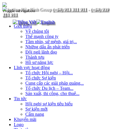
(+84) 913 311 911
-
(+84) 939
Toggle navigation
311 911
Giới thiệu
Về chúng tôi
Thế mạnh công ty
Tầm nhìn, sứ mệnh, giá trị...
Những dấu ấn phát triển
Đội ngũ lãnh đạo
Thành tựu
Hồ sơ năng lực
Lĩnh vực hoạt động
Tổ chức Hội nghị – Hội...
Tổ chức Sự kiện
Cung cấp các giải pháp quảng...
Tổ chức Du lịch – Team...
Sản xuất, thi công, cho thuê...
Tin tức
Hội nghị sự kiện tiêu biểu
Sự kiện mới
Cẩm nang
Khuyến mãi
Logo