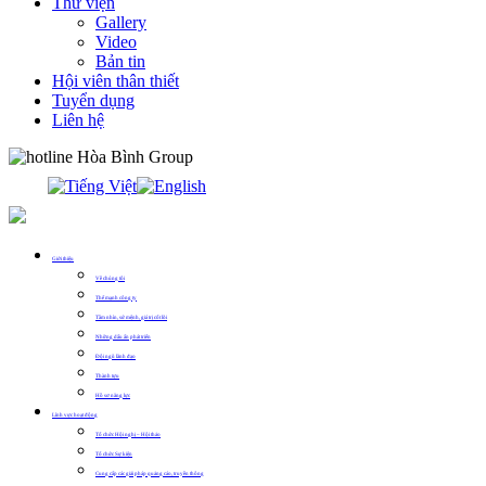
Thư viện
Gallery
Video
Bản tin
Hội viên thân thiết
Tuyển dụng
Liên hệ
0913.311.911
Giới thiệu
Về chúng tôi
Thế mạnh công ty
Tầm nhìn, sứ mệnh, giá trị cốt lõi
Những dấu ấn phát triển
Đội ngũ lãnh đạo
Thành tựu
Hồ sơ năng lực
Lĩnh vực hoạt động
Tổ chức Hội nghị – Hội thảo
Tổ chức Sự kiện
Cung cấp các giải pháp quảng cáo, truyền thông