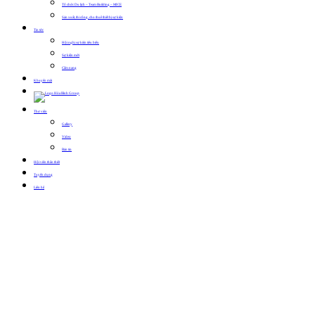
Tổ chức Du lịch – Team Building – MICE
Sản xuất, thi công, cho thuê thiết bị sự kiện
Tin tức
Hội nghị sự kiện tiêu biểu
Sự kiện mới
Cẩm nang
Khuyến mãi
Thư viện
Gallery
Video
Bản tin
Hội viên thân thiết
Tuyển dụng
Liên hệ