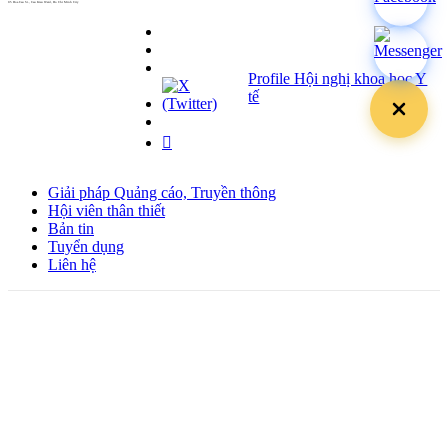
05 Hoa Cau St., Cau Kieu Ward, Ho Chi Minh City
www.hoabinh-group.com
Profile Hội nghị khoa học Y
tế
Giải pháp Quảng cáo, Truyền thông
Hội viên thân thiết
Bản tin
Tuyển dụng
Liên hệ
Giấy phép Lữ hành Quốc tế
Số: 01-512/2017/CDLQGVN-GP LHQT