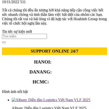
10/11/2022
511
Tất cả chúng tôi đều ấn tượng bởi khả năng tiếp cận công việc hết
sức nhanh chóng và tinh thần làm việc bất diệt của nhóm các bạn.
Chúng tôi rất vui và hài lòng vì đã hợp tác với Hoabinh Group trong
việc tổ chức hội nghị lần này.
Tin tức sự kiện mới
SUPPORT ONLINE 24/7
HANOI:
0913.311.911
DANANG:
0913.929.182
HCMC:
0913.341.911
Hình ảnh nổi bật
Album: Diễn đàn Logistics Việt Nam VLF 2025