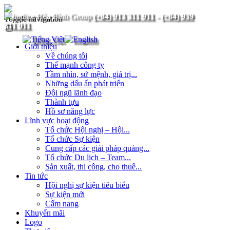
(+84) 913 311 911
-
(+84) 939
Toggle navigation
311 911
Giới thiệu
Về chúng tôi
Thế mạnh công ty
Tầm nhìn, sứ mệnh, giá trị...
Những dấu ấn phát triển
Đội ngũ lãnh đạo
Thành tựu
Hồ sơ năng lực
Lĩnh vực hoạt động
Tổ chức Hội nghị – Hội...
Tổ chức Sự kiện
Cung cấp các giải pháp quảng...
Tổ chức Du lịch – Team...
Sản xuất, thi công, cho thuê...
Tin tức
Hội nghị sự kiện tiêu biểu
Sự kiện mới
Cẩm nang
Khuyến mãi
Logo