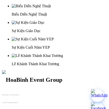
Biểu Diễn Nghệ Thuật
Sự Kiện Giáo Dục
Sự Kiện Cuối Năm YEP
Lễ Khánh Thành Khai Trương
29 Doan Thi Diem St., O Cho Dua Ward, Hanoi City
(+84) 913 311 911 -
(+84) 939 311 911
217 Tran Phu St., Hai Chau Ward, Da Nang City
info@hoabinh-group.com