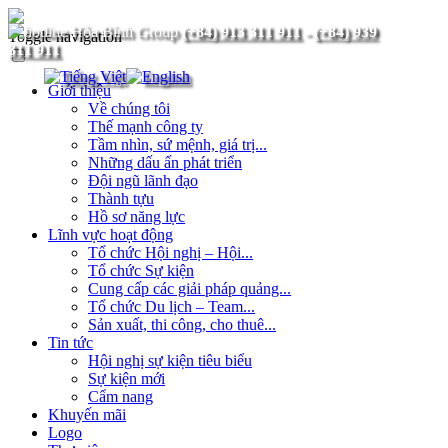
(+84) 913 311 911
-
(+84) 939
Toggle navigation
311 911
Giới thiệu
Về chúng tôi
Thế mạnh công ty
Tầm nhìn, sứ mệnh, giá trị...
Những dấu ấn phát triển
Đội ngũ lãnh đạo
Thành tựu
Hồ sơ năng lực
Lĩnh vực hoạt động
Tổ chức Hội nghị – Hội...
Tổ chức Sự kiện
Cung cấp các giải pháp quảng...
Tổ chức Du lịch – Team...
Sản xuất, thi công, cho thuê...
Tin tức
Hội nghị sự kiện tiêu biểu
Sự kiện mới
Cẩm nang
Khuyến mãi
Logo