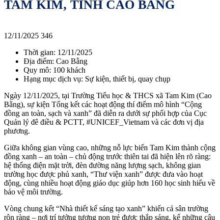
TAM KIM, TỈNH CAO BẰNG
12/11/2025
346
Thời gian: 12/11/2025
Địa điểm: Cao Bằng
Quy mô: 100 khách
Hạng mục dịch vụ: Sự kiện, thiết bị, quay chụp
Ngày 12/11/2025, tại Trường Tiểu học & THCS xã Tam Kim (Cao
Bằng), sự kiện Tổng kết các hoạt động thí điểm mô hình “Cộng
đồng an toàn, sạch và xanh” đã diễn ra dưới sự phối hợp của Cục
Quản lý đê điều & PCTT, #UNICEF_Vietnam và các đơn vị địa
phương.
Giữa không gian vùng cao, những nỗ lực biến Tam Kim thành cộng
đồng xanh – an toàn – chủ động trước thiên tai đã hiện lên rõ ràng:
hệ thống điện mặt trời, đèn đường năng lượng sạch, không gian
trường học được phủ xanh, “Thư viện xanh” được đưa vào hoạt
động, cùng nhiều hoạt động giáo dục giúp hơn 160 học sinh hiểu về
bảo vệ môi trường.
Vòng chung kết “Nhà thiết kế sáng tạo xanh” khiến cả sân trường
rộn ràng – nơi trí tưởng tượng non trẻ được thắp sáng, kể những câu