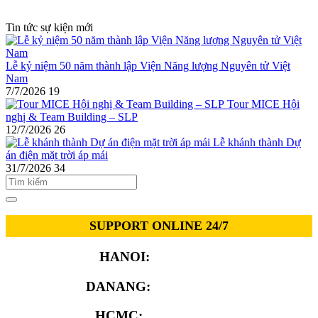
Tin tức sự kiện mới
Lễ kỷ niệm 50 năm thành lập Viện Năng lượng Nguyên tử Việt
Nam
7/7/2026
19
Tour MICE Hội
nghị & Team Building – SLP
12/7/2026
26
Lễ khánh thành Dự
án điện mặt trời áp mái
31/7/2026
34
SUPPORT ONLINE 24/7
HANOI:
0913.311.911
DANANG:
0913.929.182
HCMC:
0913.341.911