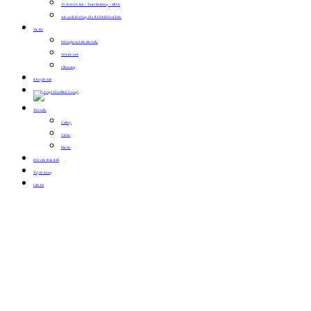
Tổ chức Du lịch – Team Building – MICE
Sản xuất, thi công, cho thuê thiết bị sự kiện
Tin tức
Hội nghị sự kiện tiêu biểu
Sự kiện mới
Cẩm nang
Khuyến mãi
Thư viện
Gallery
Video
Bản tin
Hội viên thân thiết
Tuyển dụng
Liên hệ