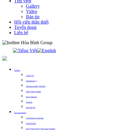
Thư viện
Gallery
Video
Bản tin
Hội viên thân thiết
Tuyển dụng
Liên hệ
0913.311.911
Giới thiệu
Về chúng tôi
Thế mạnh công ty
Tầm nhìn, sứ mệnh, giá trị cốt lõi
Những dấu ấn phát triển
Đội ngũ lãnh đạo
Thành tựu
Hồ sơ năng lực
Lĩnh vực hoạt động
Tổ chức Hội nghị – Hội thảo
Tổ chức Sự kiện
Cung cấp các giải pháp quảng cáo, truyền thông