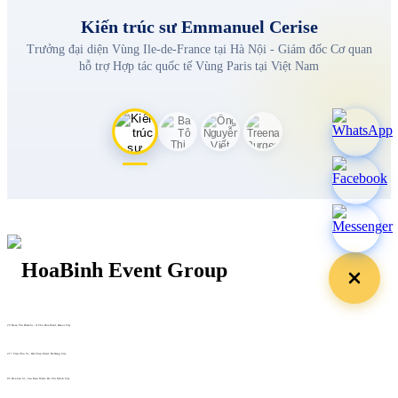
Kiến trúc sư Emmanuel Cerise
Trưởng đại diện Vùng Ile-de-France tại Hà Nội - Giám đốc Cơ quan
hỗ trợ Hợp tác quốc tế Vùng Paris tại Việt Nam
29 Doan Thi Diem St., O Cho Dua Ward, Hanoi City
(+84) 913 311 911 -
(+84) 939 311 911
217 Tran Phu St., Hai Chau Ward, Da Nang City
info@hoabinh-group.com
05 Hoa Cau St., Cau Kieu Ward, Ho Chi Minh City
www.hoabinh-group.com