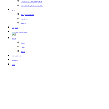
Tổ chức Du lịch – Team Building – MICE
Sản xuất, thi công, cho thuê thiết bị sự kiện
Tin tức
Hội nghị sự kiện tiêu biểu
Sự kiện mới
Cẩm nang
Khuyến mãi
Thư viện
Gallery
Video
Bản tin
Hội viên thân thiết
Tuyển dụng
Liên hệ