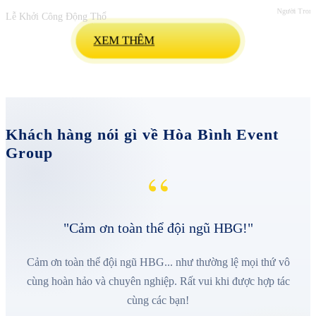
Người Trong
Lễ Khởi Công Động Thổ
XEM THÊM
Khách hàng nói gì về Hòa Bình Event
Group
“
"Cảm ơn toàn thể đội ngũ HBG!"
Cảm ơn toàn thể đội ngũ HBG... như thường lệ mọi thứ vô
cùng hoàn hảo và chuyên nghiệp. Rất vui khi được hợp tác
cùng các bạn!