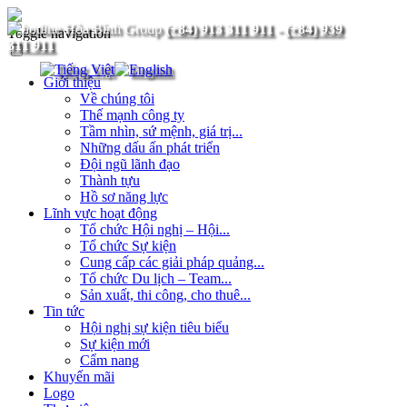
(+84) 913 311 911
-
(+84) 939
Toggle navigation
311 911
Giới thiệu
Về chúng tôi
Thế mạnh công ty
Tầm nhìn, sứ mệnh, giá trị...
Những dấu ấn phát triển
Đội ngũ lãnh đạo
Thành tựu
Hồ sơ năng lực
Lĩnh vực hoạt động
Tổ chức Hội nghị – Hội...
Tổ chức Sự kiện
Cung cấp các giải pháp quảng...
Tổ chức Du lịch – Team...
Sản xuất, thi công, cho thuê...
Tin tức
Hội nghị sự kiện tiêu biểu
Sự kiện mới
Cẩm nang
Khuyến mãi
Logo