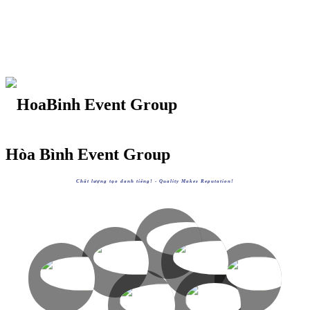
Hòa Bình Event Group
Chất lượng tạo danh tiếng! -
Quality Makes Reputation!
HOABINHGROUP
https://hoabinh-group.com
HOABINHTOURIST
HOABINHAIRLINES
XEM
HOABINHEVENTS
HOABINHBUS
https://hoabinhtourist.com
https://hoabinhairlines.vn
XEM
XEM
https://hoabinhevents.com
https://hoabinhbus.com
XEM
XEM
AVVIETNAM
HOABINHBOOKING
https://avvietnam.com