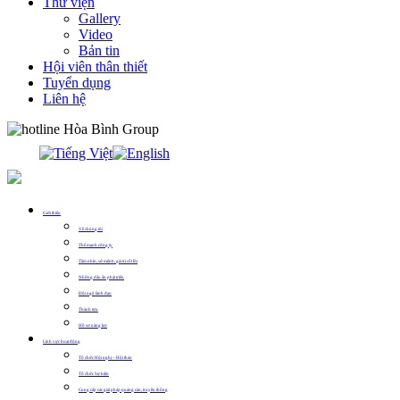
Thư viện
Gallery
Video
Bản tin
Hội viên thân thiết
Tuyển dụng
Liên hệ
0913.311.911
Giới thiệu
Về chúng tôi
Thế mạnh công ty
Tầm nhìn, sứ mệnh, giá trị cốt lõi
Những dấu ấn phát triển
Đội ngũ lãnh đạo
Thành tựu
Hồ sơ năng lực
Lĩnh vực hoạt động
Tổ chức Hội nghị – Hội thảo
Tổ chức Sự kiện
Cung cấp các giải pháp quảng cáo, truyền thông