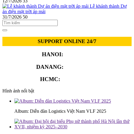
12/7/2026
33
Lễ khánh thành Dự
án điện mặt trời áp mái
31/7/2026
50
SUPPORT ONLINE 24/7
HANOI:
0913.311.911
DANANG:
0913.929.182
HCMC:
0913.341.911
Hình ảnh nổi bật
Album: Diễn đàn Logistics Việt Nam VLF 2025