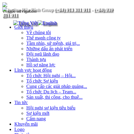
(+84) 913 311 911
-
(+84) 939
Toggle navigation
311 911
Giới thiệu
Về chúng tôi
Thế mạnh công ty
Tầm nhìn, sứ mệnh, giá trị...
Những dấu ấn phát triển
Đội ngũ lãnh đạo
Thành tựu
Hồ sơ năng lực
Lĩnh vực hoạt động
Tổ chức Hội nghị – Hội...
Tổ chức Sự kiện
Cung cấp các giải pháp quảng...
Tổ chức Du lịch – Team...
Sản xuất, thi công, cho thuê...
Tin tức
Hội nghị sự kiện tiêu biểu
Sự kiện mới
Cẩm nang
Khuyến mãi
Logo