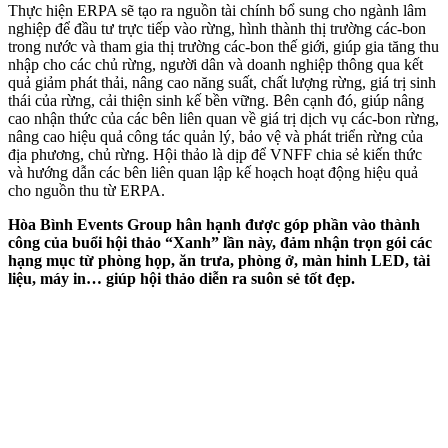
Thực hiện ERPA sẽ tạo ra nguồn tài chính bổ sung cho ngành lâm
nghiệp để đầu tư trực tiếp vào rừng, hình thành thị trường các-bon
trong nước và tham gia thị trường các-bon thế giới, giúp gia tăng thu
nhập cho các chủ rừng, người dân và doanh nghiệp thông qua kết
quả giảm phát thải, nâng cao năng suất, chất lượng rừng, giá trị sinh
thái của rừng, cải thiện sinh kế bền vững. Bên cạnh đó, giúp nâng
cao nhận thức của các bên liên quan về giá trị dịch vụ các-bon rừng,
nâng cao hiệu quả công tác quản lý, bảo vệ và phát triển rừng của
địa phương, chủ rừng. Hội thảo là dịp để VNFF chia sẻ kiến thức
và hướng dẫn các bên liên quan lập kế hoạch hoạt động hiệu quả
cho nguồn thu từ ERPA.
Hòa Bình Events Group hân hạnh được góp phần vào thành
công của buổi hội thảo “Xanh” lần này, đảm nhận trọn gói các
hạng mục từ phòng họp, ăn trưa, phòng ở, màn hinh LED, tài
liệu, máy in… giúp hội thảo diễn ra suôn sẻ tốt đẹp.