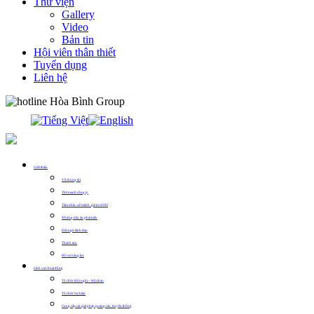
Thư viện
Gallery
Video
Bản tin
Hội viên thân thiết
Tuyển dụng
Liên hệ
0913.311.911
Giới thiệu
Về chúng tôi
Thế mạnh công ty
Tầm nhìn, sứ mệnh, giá trị cốt lõi
Những dấu ấn phát triển
Đội ngũ lãnh đạo
Thành tựu
Hồ sơ năng lực
Lĩnh vực hoạt động
Tổ chức Hội nghị – Hội thảo
Tổ chức Sự kiện
Cung cấp các giải pháp quảng cáo, truyền thông