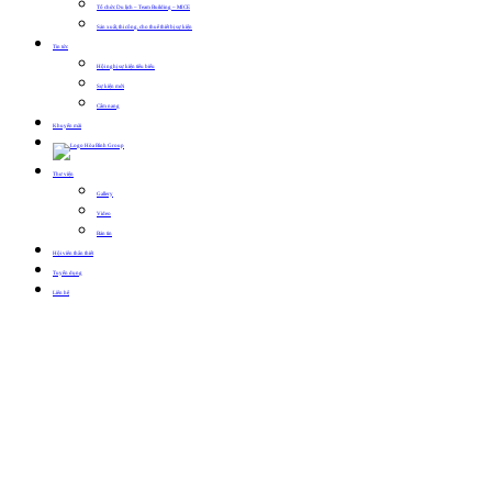
Tổ chức Du lịch – Team Building – MICE
Sản xuất, thi công, cho thuê thiết bị sự kiện
Tin tức
Hội nghị sự kiện tiêu biểu
Sự kiện mới
Cẩm nang
Khuyến mãi
Thư viện
Gallery
Video
Bản tin
Hội viên thân thiết
Tuyển dụng
Liên hệ