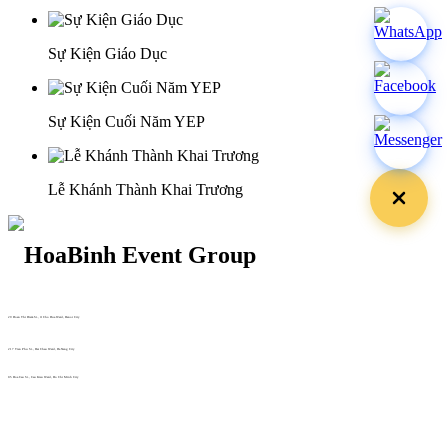
Sự Kiện Giáo Dục
Sự Kiện Cuối Năm YEP
Lễ Khánh Thành Khai Trương
29 Doan Thi Diem St., O Cho Dua Ward, Hanoi City
(+84) 913 311 911 -
(+84) 939 311 911
217 Tran Phu St., Hai Chau Ward, Da Nang City
info@hoabinh-group.com
05 Hoa Cau St., Cau Kieu Ward, Ho Chi Minh City
www.hoabinh-group.com